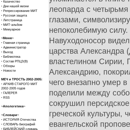
·
Казачество
·
Дни нашей жизни
леопарда с четырьмя
·
Репрессирование МИТ
·
Русская защита
глазами, символизир
·
Литстраница
·
МИТ-альбом
непоколебимую силу. 
·
Мемуарное
~Меню~
Навуходоносор видел
·
Главная страница
·
Администратор
царства Александра (
·
Выход
·
Библиотека
властелином Сирии, 
·
Состав РПЦЗ(В)
·
Обзоры
Александрию, покори
·
Новости
МЕЧ и ТРОСТЬ 2002-2005:
чего внезапно умер в
·
АРХИВ СТАРОГО МИТ
2002-2005 годов
поделили между собо
·
ГАЛЕРЕЯ
·
RSS
сокрушил персидское
~Апологетика~
греческой культуры, 
~Словари~
·
ИСТОРИЯ Отечества
евангельской пропове
·
СЛОВАРЬ биографий
·
БИБЛЕЙСКИЙ словарь