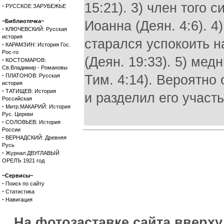
15:21). 3) член того 
·
РУССКОЕ ЗАРУБЕЖЬЕ
~Библиотечка~
Иоанна (Деян. 4:6). 
·
КЛЮЧЕВСКИЙ: Русская
история
старался успокоить 
·
КАРАМЗИН: История Гос.
Рос-го
(Деян. 19:33). 5) мед
·
КОСТОМАРОВ:
Св.Владимир - Романовы
·
ПЛАТОНОВ: Русская
Тим. 4:14). Вероятно
история
·
ТАТИЩЕВ: История
и разделил его участь
Российская
·
Митр.МАКАРИЙ: История
Рус. Церкви
·
СОЛОВЬЕВ: История
России
·
ВЕРНАДСКИЙ: Древняя
Русь
·
Журнал ДВУГЛАВЫЙ
ОРЕЛЪ 1921 год
~Сервисы~
·
Поиск по сайту
·
Статистика
·
Навигация
На фотозаставке сайта вверх