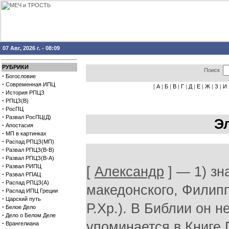
07 Авг, 2026 г. - 08:09
РУБРИКИ
Поиск
·
Богословие
·
Современная ИПЦ
[
А
|
Б
|
В
|
Г
|
Д
|
Е
|
Ж
|
З
|
И
·
История РПЦЗ
·
РПЦЗ(В)
·
РосПЦ
·
Развал РосПЦ(Д)
Э
·
Апостасия
·
МП в картинках
·
Распад РПЦЗ(МП)
·
Развал РПЦЗ(В-В)
·
Развал РПЦЗ(В-А)
·
Развал РИПЦ
[
Александр
] — 1) зн
·
Развал РПАЦ
·
Распад РПЦЗ(А)
македонского, Филипп
·
Распад ИПЦ Греции
·
Царский путь
Р.Хр.). В Библии он н
·
Белое Дело
·
Дело о Белом Деле
·
упоминается в Книге П
Врангелиана