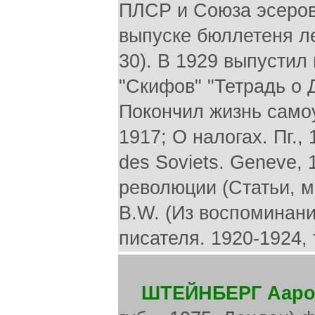
ПЛСР и Союза эсеров
выпуске бюллетеня ле
30). В 1929 выпустил
"Скифов" "Тетрадь о 
Покончил жизнь самоуб
1917; О налогах. Пг., 1
des Soviets. Geneve,
революции (Статьи, м
B.W. (Из воспоминаний
писателя. 1920-1924, т.
ШТЕЙНБЕРГ Ааро