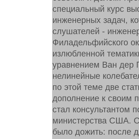
специальный курс вы
инженерных задач, к
слушателей - инженер
Филадельфийского окр
излюбленной тематик
уравнением Ван дер 
нелинейные колебате
по этой теме две стат
дополнение к своим 
стал консультантом п
министерства США. О
было дожить: после 