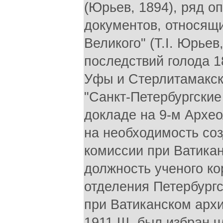
(Юрьев, 1894), ряд о
документов, относящи
Великого" (T.I. Юрье
последствий голода 1
Уфы и Стерлитамакско
"Санкт-Петербургские 
докладе на 9-м Архео
на необходимость со
комиссии при Ватикан
должность ученого к
отделения Петербургс
при Ватиканском архи
1911 Ш. был избран 