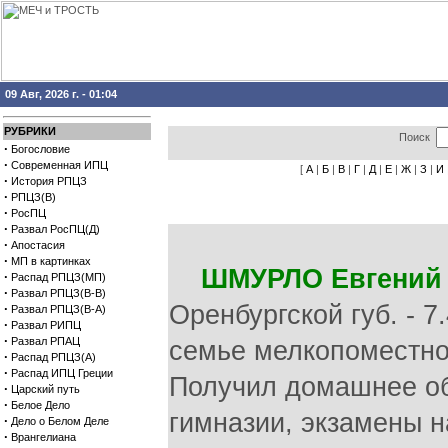
09 Авг, 2026 г. - 01:04
РУБРИКИ
Поиск
·
Богословие
·
Современная ИПЦ
[
А
|
Б
|
В
|
Г
|
Д
|
Е
|
Ж
|
З
|
И
·
История РПЦЗ
·
РПЦЗ(В)
·
РосПЦ
·
Развал РосПЦ(Д)
·
Апостасия
·
МП в картинках
ШМУРЛО Евгений
·
Распад РПЦЗ(МП)
·
Развал РПЦЗ(В-В)
Оренбургской губ. - 7
·
Развал РПЦЗ(В-А)
·
Развал РИПЦ
·
Развал РПАЦ
семье мелкопоместно
·
Распад РПЦЗ(А)
·
Распад ИПЦ Греции
Получил домашнее об
·
Царский путь
·
Белое Дело
гимназии, экзамены н
·
Дело о Белом Деле
·
Врангелиана