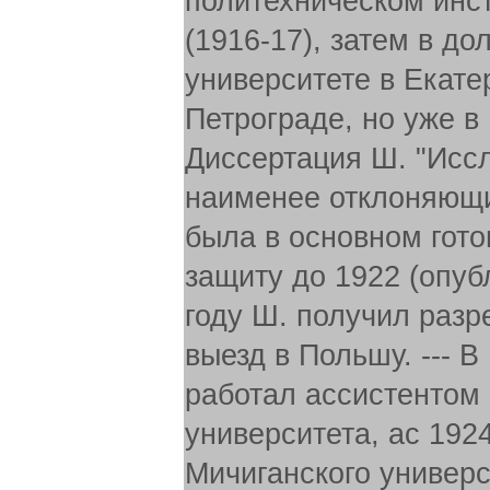
политехническом инст
(1916-17), затем в д
университете в Екатер
Петрограде, но уже в 
Диссертация Ш. "Иссл
наименее отклоняющи
была в основном гото
защиту до 1922 (опубл
году Ш. получил разр
выезд в Польшу. --- 
работал ассистентом 
университета, ас 19
Мичиганского универс