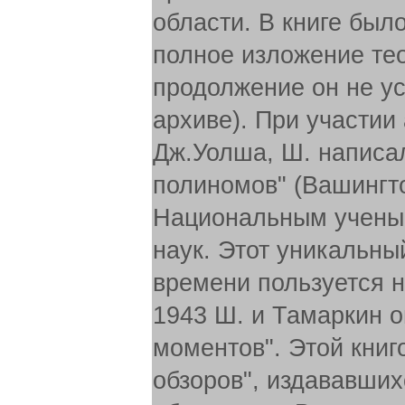
области. В книге был
полное изложение те
продолжение он не ус
архиве). При участии
Дж.Уолша, Ш. написа
полиномов" (Вашингто
Национальным учены
наук. Этот уникальны
времени пользуется 
1943 Ш. и Тамаркин 
моментов". Этой книг
обзоров", издававши