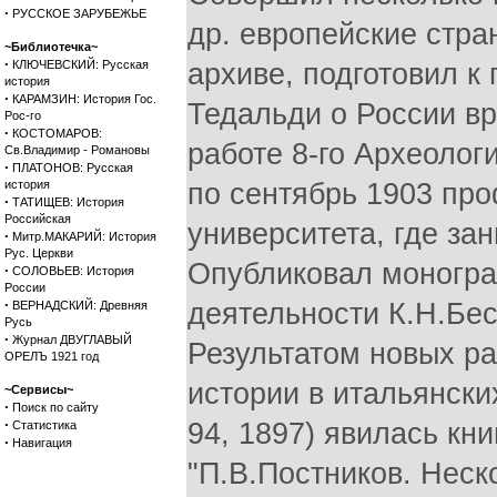
·
РУССКОЕ ЗАРУБЕЖЬЕ
др. европейские стра
~Библиотечка~
·
КЛЮЧЕВСКИЙ: Русская
архиве, подготовил к
история
·
КАРАМЗИН: История Гос.
Тедальди о России вр
Рос-го
·
КОСТОМАРОВ:
работе 8-го Археологи
Св.Владимир - Романовы
·
ПЛАТОНОВ: Русская
история
по сентябрь 1903 про
·
ТАТИЩЕВ: История
Российская
университета, где за
·
Митр.МАКАРИЙ: История
Рус. Церкви
Опубликовал моногра
·
СОЛОВЬЕВ: История
России
·
деятельности К.Н.Бе
ВЕРНАДСКИЙ: Древняя
Русь
·
Журнал ДВУГЛАВЫЙ
Результатом новых р
ОРЕЛЪ 1921 год
истории в итальянски
~Сервисы~
·
Поиск по сайту
·
94, 1897) явилась кн
Статистика
·
Навигация
"П.В.Постников. Неск