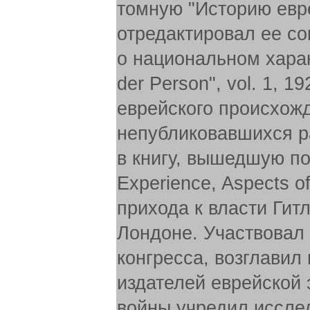
томную "Историю евр
отредактировал ее с
о национальном характ
der Person", vol. 1, 
еврейского происхожд
непубликовавшихся р
в книгу, вышедшую по
Experience, Aspects of
прихода к власти Гит
Лондоне. Участвовал 
конгресса, возглавил 
издателей еврейской 
войны учредил иссле