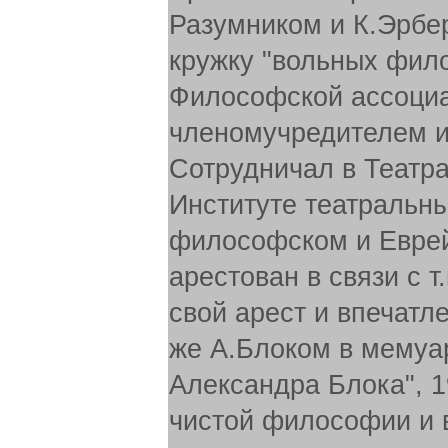
Разумником и К.Эрбе
кружку "вольных фил
Философской ассоциа
членомучредителем и
Сотрудничал в Театр
Институте театральны
философском и Еврей
арестован в связи с т
свой арест и впечатл
же А.Блоком в мемуар
Александра Блока", 
чистой философии и в