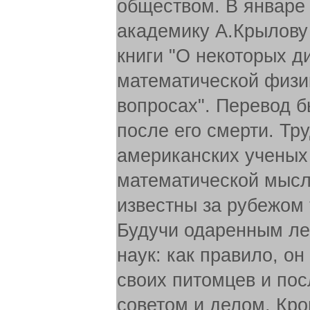
обществом. В январе
академику А.Крылову
книги "О некоторых 
математической физи
вопросах". Перевод б
после его смерти. Тр
американских ученых
математической мысли
известны за рубежом 
Будучи одаренным ле
наук: как правило, о
своих питомцев и пос
советом и делом. Кро