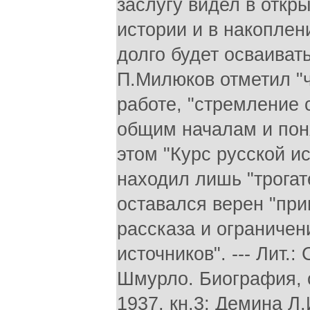
заслугу видел в откр
истории и в накоплен
долго будет осваиват
П.Милюков отметил "ч
работе, "стремление 
общим началам и поня
этом "Курс русской и
находил лишь "трогат
оставался верен "при
рассказа и ограниче
источников". --- Лит.
Шмурло. Биография, оч
1937, кн.3; Демина Л