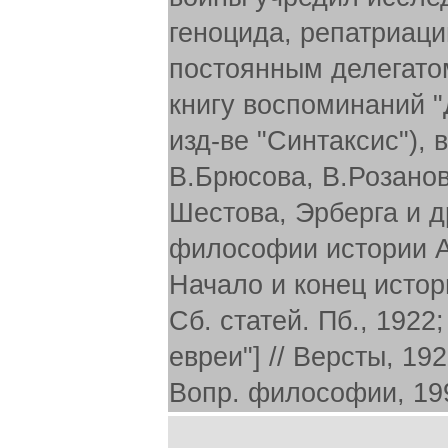
геноцида, репатриаци
постоянным делегато
книгу воспоминаний "
изд-ве "Синтаксис"), 
В.Брюсова, В.Розанов
Шестова, Эрберга и др
философии истории А.
Начало и конец истор
Сб. статей. Пб., 1922
евреи"] // Версты, 19
Вопр. философии, 1994