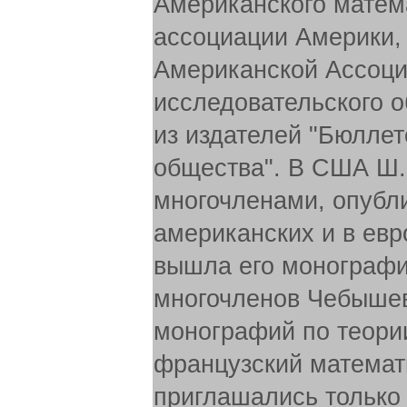
Американского матем
ассоциации Америки, 
Американской Ассоци
исследовательского о
из издателей "Бюлле
общества". В США Ш.
многочленами, опубли
американских и в евр
вышла его монографи
многочленов Чебышев
монографий по теори
французский математи
приглашались только