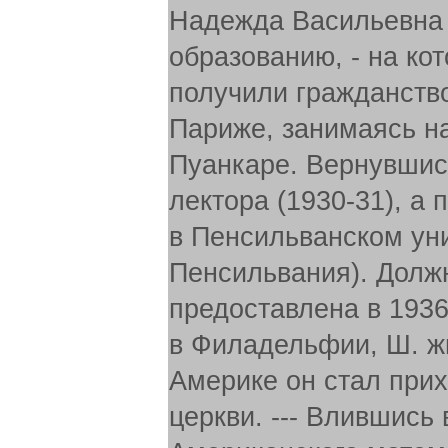
Надежда Васильевна Г
образованию, - на ко
получили гражданство
Париже, занимаясь на
Пуанкаре. Вернувшис
лектора (1930-31), а
в Пенсильванском ун
Пенсильвания). Долж
предоставлена в 1936
в Филадельфии, Ш. ж
Америке он стал при
церкви. --- Влившись