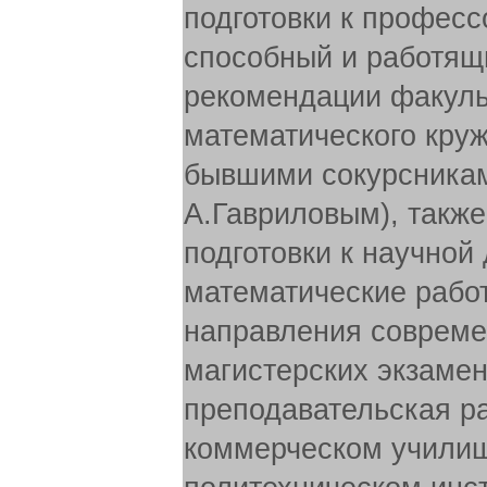
подготовки к професс
способный и работящи
рекомендации факуль
математического круж
бывшими сокурсника
А.Гавриловым), такж
подготовки к научной
математические работ
направления совреме
магистерских экзамен
преподавательская ра
коммерческом училищ