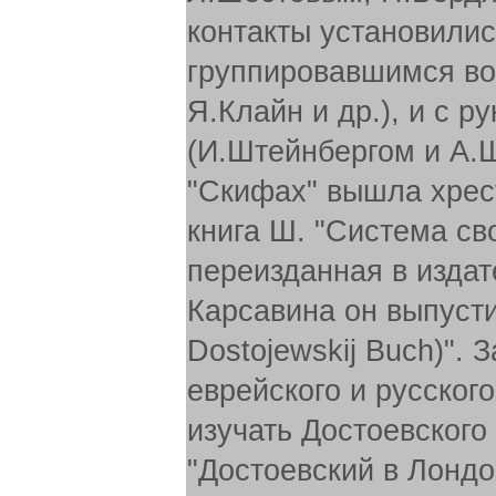
контакты установилис
группировавшимся во
Я.Клайн и др.), и с 
(И.Штейнбергом и А.Ш
"Скифах" вышла хрес
книга Ш. "Система св
переизданная в издат
Карсавина он выпустил 
Dostojewskij Buch)".
еврейского и русског
изучать Достоевского 
"Достоевский в Лондо