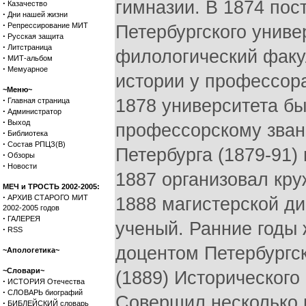
гимназии. В 1874 пос
·
Казачество
·
Дни нашей жизни
·
Репрессирование МИТ
Петербургского униве
·
Русская защита
·
Литстраница
филологический факу
·
МИТ-альбом
·
Мемуарное
истории у профессор
~Меню~
·
1878 университета бы
Главная страница
·
Администратор
·
Выход
профессорскому зван
·
Библиотека
·
Состав РПЦЗ(В)
Петербурга (1879-91) 
·
Обзоры
·
Новости
1887 организовал кру
МЕЧ и ТРОСТЬ 2002-2005:
·
АРХИВ СТАРОГО МИТ
1888 магистерской ди
2002-2005 годов
·
ГАЛЕРЕЯ
ученый. Ранние годы 
·
RSS
доцентом Петербургск
~Апологетика~
~Словари~
(1889) Исторического 
·
ИСТОРИЯ Отечества
·
СЛОВАРЬ биографий
Совершил несколько п
·
БИБЛЕЙСКИЙ словарь