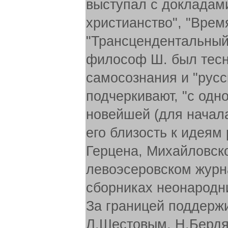
выступал с докладам
христианство", "Врем
"Трансцендентальный 
философ Ш. был тесн
самосознания и "русс
подчеркивают, "с одн
новейшей (для начала
его близость к идеям
Герцена, Михайловско
левоэсеровском журна
сборниках неонародни
За границей поддержи
Л.Шестовым, Н.Бердя