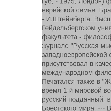
губ, - 1975, Лондон)
еврейской семье. Бра
- И.Штейнберга. Выс
Гейдельбергском унив
факультета - филосо
журнале "Русская мыс
западноевропейской 
присутствовал в каче
международном филос
Печатался также в "
время 1-й мировой во
русский подданный, 
Брестского мира. ---