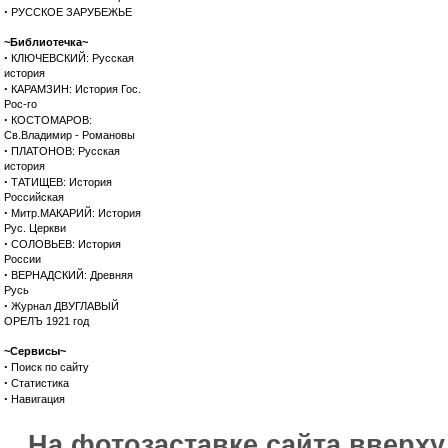
·
РУССКОЕ ЗАРУБЕЖЬЕ
~Библиотечка~
·
КЛЮЧЕВСКИЙ: Русская
история
·
КАРАМЗИН: История Гос.
Рос-го
·
КОСТОМАРОВ:
Св.Владимир - Романовы
·
ПЛАТОНОВ: Русская
история
·
ТАТИЩЕВ: История
Российская
·
Митр.МАКАРИЙ: История
Рус. Церкви
·
СОЛОВЬЕВ: История
России
·
ВЕРНАДСКИЙ: Древняя
Русь
·
Журнал ДВУГЛАВЫЙ
ОРЕЛЪ 1921 год
~Сервисы~
·
Поиск по сайту
·
Статистика
·
Навигация
На фотозаставке сайта вверх