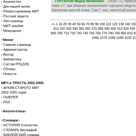
·
ГОРТАЛОВ Федор Матвеевич
(1839-77), герой ру
Казачество
главе с Г. при обороне захваченного турецкого редут
·
Дни нашей жизни
отражении шестой атаки. Сам Г. пал, заколотый штык
·
Репрессирование МИТ
·
Русская защита
·
Литстраница
<<
1
10
20
30
40
50
60
70
80
90
100
110
120
130
140
15
·
МИТ-альбом
310
320
330
340
350
360
370
380
390
400
410
420
430
·
Мемуарное
690
700
710
720
730
740
750
760
770
780
790
800
810
8
1060
1070
1080
1090
1100
11
~Меню~
·
Главная страница
·
Администратор
·
Выход
·
Библиотека
·
Состав РПЦЗ(В)
·
Обзоры
·
Новости
МЕЧ и ТРОСТЬ 2002-2005:
·
АРХИВ СТАРОГО МИТ
2002-2005 годов
·
ГАЛЕРЕЯ
·
RSS
~Апологетика~
~Словари~
·
ИСТОРИЯ Отечества
·
СЛОВАРЬ биографий
·
БИБЛЕЙСКИЙ словарь