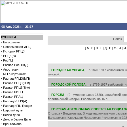
08 Авг, 2026 г. - 23:17
РУБРИКИ
Поиск
·
Богословие
·
Современная ИПЦ
[
А
|
Б
|
В
|
Г
|
Д
|
Е
|
Ж
|
З
|
И
·
История РПЦЗ
·
РПЦЗ(В)
·
РосПЦ
·
Развал РосПЦ(Д)
·
Апостасия
ГОРОДСКАЯ УПРАВА,
в 1870-1917 исполнительны
·
МП в картинках
головой.
·
Распад РПЦЗ(МП)
·
Развал РПЦЗ(В-В)
ГОРОДСКОЙ ГОЛОВА,
в 1785-1917 выборный глав
·
Развал РПЦЗ(В-А)
·
Развал РИПЦ
ГОРСЕЙ
(? - умер не ранее 1626), английский дво
·
Развал РПАЦ
политической истории России конца 16 в.
·
Распад РПЦЗ(А)
·
Распад ИПЦ Греции
ГОРСКАЯ АВТОНОМНАЯ СОВЕТСКАЯ СОЦИАЛ
·
Царский путь
Столица - Владикавказ. В ходе национального разме
·
Белое Дело
Балкарская), Карачаево-Черкесская, Чеченская; в 19
·
Дело о Белом Деле
·
Врангелиана