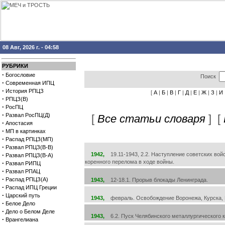
08 Авг, 2026 г. - 04:58
РУБРИКИ
·
Богословие
Поиск
·
Современная ИПЦ
·
История РПЦЗ
[
А
|
Б
|
В
|
Г
|
Д
|
Е
|
Ж
|
З
|
И
·
РПЦЗ(В)
·
РосПЦ
·
Развал РосПЦ(Д)
[
Все статьи словаря
] [
·
Апостасия
·
МП в картинках
·
Распад РПЦЗ(МП)
·
Развал РПЦЗ(В-В)
·
1942,
19.11-1943, 2.2. Наступление советских вой
Развал РПЦЗ(В-А)
коренного перелома в ходе войны.
·
Развал РИПЦ
·
Развал РПАЦ
·
Распад РПЦЗ(А)
1943,
12-18.1. Прорыв блокады Ленинграда.
·
Распад ИПЦ Греции
·
Царский путь
1943,
февраль. Освобождение Воронежа, Курска, 
·
Белое Дело
·
Дело о Белом Деле
1943,
6.2. Пуск Челябинского металлургического 
·
Врангелиана