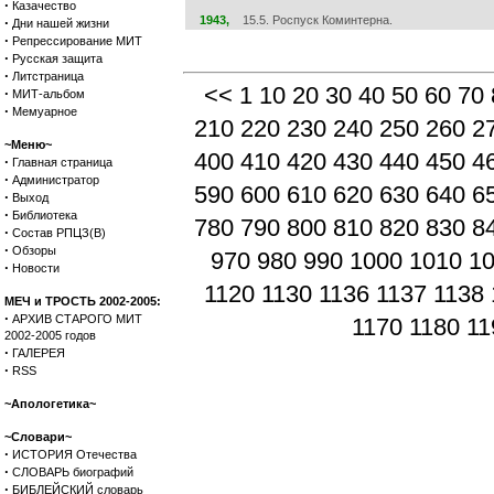
·
Казачество
1943,
15.5. Роспуск Коминтерна.
·
Дни нашей жизни
·
Репрессирование МИТ
·
Русская защита
·
Литстраница
<<
1
10
20
30
40
50
60
70
·
МИТ-альбом
·
Мемуарное
210
220
230
240
250
260
2
~Меню~
400
410
420
430
440
450
4
·
Главная страница
·
Администратор
590
600
610
620
630
640
6
·
Выход
·
Библиотека
780
790
800
810
820
830
8
·
Состав РПЦЗ(В)
·
Обзоры
970
980
990
1000
1010
1
·
Новости
1120
1130
1136
1137
1138
МЕЧ и ТРОСТЬ 2002-2005:
·
АРХИВ СТАРОГО МИТ
1170
1180
11
2002-2005 годов
·
ГАЛЕРЕЯ
·
RSS
~Апологетика~
~Словари~
·
ИСТОРИЯ Отечества
·
СЛОВАРЬ биографий
·
БИБЛЕЙСКИЙ словарь