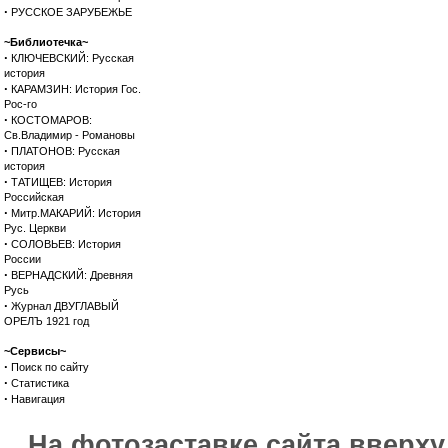
·
РУССКОЕ ЗАРУБЕЖЬЕ
~Библиотечка~
·
КЛЮЧЕВСКИЙ: Русская
история
·
КАРАМЗИН: История Гос.
Рос-го
·
КОСТОМАРОВ:
Св.Владимир - Романовы
·
ПЛАТОНОВ: Русская
история
·
ТАТИЩЕВ: История
Российская
·
Митр.МАКАРИЙ: История
Рус. Церкви
·
СОЛОВЬЕВ: История
России
·
ВЕРНАДСКИЙ: Древняя
Русь
·
Журнал ДВУГЛАВЫЙ
ОРЕЛЪ 1921 год
~Сервисы~
·
Поиск по сайту
·
Статистика
·
Навигация
На фотозаставке сайта вверх