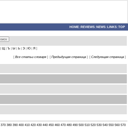
HOME
::
REVIEWS
::
NEWS
::
LINKS
::
TOP
|
Щ
|
Ъ
|
Ы
|
Ь
|
Э
|
Ю
|
Я
]
[
Все статьи словаря
] [
Предыдущая страница
] [
Следующая страница
]
370
380
390
400
410
420
430
440
450
460
470
480
490
500
510
520
530
540
550
560
570