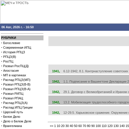
06 Авг, 2026 г. - 16:50
РУБРИКИ
·
Богословие
·
Современная ИПЦ
·
История РПЦЗ
·
РПЦЗ(В)
·
РосПЦ
·
Развал РосПЦ(Д)
·
Апостасия
1941,
6.12-1942, 8.1. Контрнаступление советских 
·
МП в картинках
·
Распад РПЦЗ(МП)
1942,
1.1. Подписание в Вашингтоне Декларации 2
·
Развал РПЦЗ(В-В)
·
Развал РПЦЗ(В-А)
1942,
29.1. Договор с Великобританией и Ираном о
·
Развал РИПЦ
·
Развал РПАЦ
·
1942,
13.2. Мобилизация трудоспособного городско
Распад РПЦЗ(А)
·
Распад ИПЦ Греции
·
Царский путь
1942,
12-29.5. Харьковское сражение. Окружение 
·
Белое Дело
·
Дело о Белом Деле
·
Врангелиана
<<
1
10
20
30
40
50
60
70
80
90
100
110
120
130
140
15