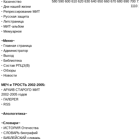
·
580
590
600
610
620
630
640
650
660
670
680
690
700
7
Казачество
·
1110
Дни нашей жизни
·
Репрессирование МИТ
·
Русская защита
·
Литстраница
·
МИТ-альбом
·
Мемуарное
~Меню~
·
Главная страница
·
Администратор
·
Выход
·
Библиотека
·
Состав РПЦЗ(В)
·
Обзоры
·
Новости
МЕЧ и ТРОСТЬ 2002-2005:
·
АРХИВ СТАРОГО МИТ
2002-2005 годов
·
ГАЛЕРЕЯ
·
RSS
~Апологетика~
~Словари~
·
ИСТОРИЯ Отечества
·
СЛОВАРЬ биографий
·
БИБЛЕЙСКИЙ словарь