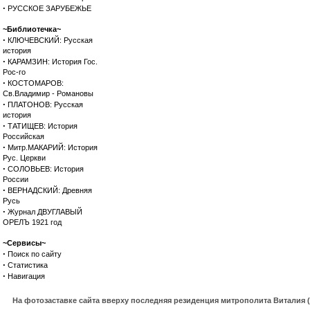
·
РУССКОЕ ЗАРУБЕЖЬЕ
~Библиотечка~
·
КЛЮЧЕВСКИЙ: Русская
история
·
КАРАМЗИН: История Гос.
Рос-го
·
КОСТОМАРОВ:
Св.Владимир - Романовы
·
ПЛАТОНОВ: Русская
история
·
ТАТИЩЕВ: История
Российская
·
Митр.МАКАРИЙ: История
Рус. Церкви
·
СОЛОВЬЕВ: История
России
·
ВЕРНАДСКИЙ: Древняя
Русь
·
Журнал ДВУГЛАВЫЙ
ОРЕЛЪ 1921 год
~Сервисы~
·
Поиск по сайту
·
Статистика
·
Навигация
На фотозаставке сайта вверху последняя резиденция митрополита Виталия 