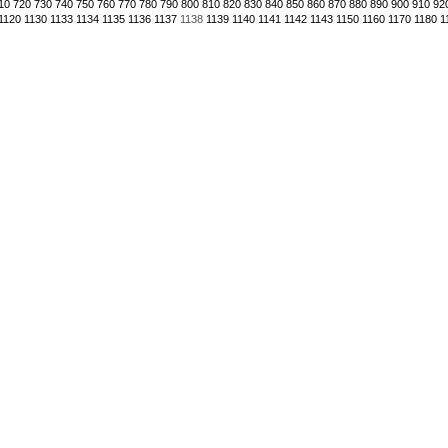
10
720
730
740
750
760
770
780
790
800
810
820
830
840
850
860
870
880
890
900
910
92
1120
1130
1133
1134
1135
1136
1137
1138
1139
1140
1141
1142
1143
1150
1160
1170
1180
1