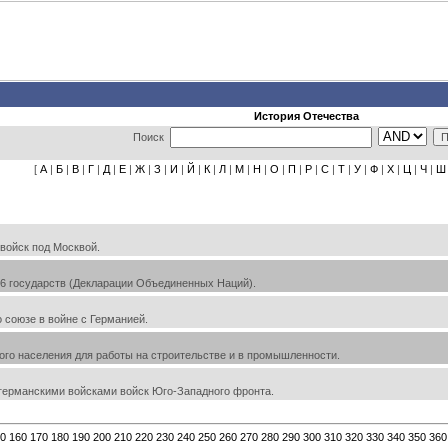
История Отечества
Поиск
[
А
|
Б
|
В
|
Г
|
Д
|
Е
|
Ж
|
З
|
И
|
Й
|
К
|
Л
|
М
|
Н
|
О
|
П
|
Р
|
С
|
Т
|
У
|
Ф
|
Х
|
Ц
|
Ч
|
Ш
войск под Москвой.
6 государств (Декларации Объединенных Наций).
 союзе в войне с Германией.
го населения для работы на строительстве и в промышленности.
германскими войсками войск Юго-Западного фронта.
0
160
170
180
190
200
210
220
230
240
250
260
270
280
290
300
310
320
330
340
350
360