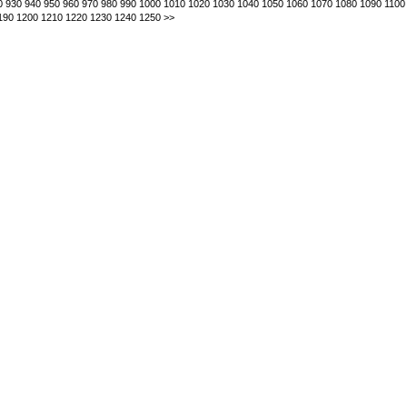
0
930
940
950
960
970
980
990
1000
1010
1020
1030
1040
1050
1060
1070
1080
1090
1100
190
1200
1210
1220
1230
1240
1250
>>