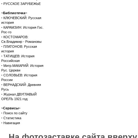
·
РУССКОЕ ЗАРУБЕЖЬЕ
~Библиотечка~
·
КЛЮЧЕВСКИЙ: Русская
история
·
КАРАМЗИН: История Гос.
Рос-го
·
КОСТОМАРОВ:
Св.Владимир - Романовы
·
ПЛАТОНОВ: Русская
история
·
ТАТИЩЕВ: История
Российская
·
Митр.МАКАРИЙ: История
Рус. Церкви
·
СОЛОВЬЕВ: История
России
·
ВЕРНАДСКИЙ: Древняя
Русь
·
Журнал ДВУГЛАВЫЙ
ОРЕЛЪ 1921 год
~Сервисы~
·
Поиск по сайту
·
Статистика
·
Навигация
На фотозаставке сайта вверх