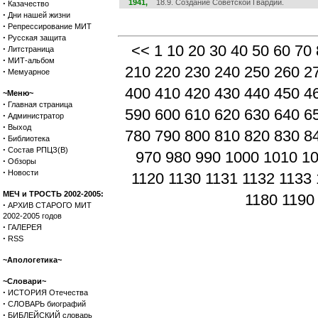
·
1941,
18.9. Создание Советской Гвардии.
Казачество
·
Дни нашей жизни
·
Репрессирование МИТ
·
Русская защита
<<
1
10
20
30
40
50
60
70
·
Литстраница
·
МИТ-альбом
210
220
230
240
250
260
2
·
Мемуарное
400
410
420
430
440
450
4
~Меню~
·
Главная страница
590
600
610
620
630
640
6
·
Администратор
·
Выход
780
790
800
810
820
830
8
·
Библиотека
·
Состав РПЦЗ(В)
970
980
990
1000
1010
1
·
Обзоры
·
Новости
1120
1130
1131
1132
1133
МЕЧ и ТРОСТЬ 2002-2005:
1180
1190
·
АРХИВ СТАРОГО МИТ
2002-2005 годов
·
ГАЛЕРЕЯ
·
RSS
~Апологетика~
~Словари~
·
ИСТОРИЯ Отечества
·
СЛОВАРЬ биографий
·
БИБЛЕЙСКИЙ словарь