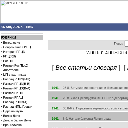
06 Авг, 2026 г. - 14:47
РУБРИКИ
·
Богословие
Поиск
·
Современная ИПЦ
·
История РПЦЗ
[
А
|
Б
|
В
|
Г
|
Д
|
Е
|
Ж
|
З
|
И
·
РПЦЗ(В)
·
РосПЦ
·
Развал РосПЦ(Д)
[
Все статьи словаря
] [
·
Апостасия
·
МП в картинках
·
Распад РПЦЗ(МП)
·
Развал РПЦЗ(В-В)
·
1941,
25.8. Вступление советских и британских во
Развал РПЦЗ(В-А)
·
Развал РИПЦ
·
Развал РПАЦ
1941,
28.8. Указ Президиума ВС СССР о депортац
·
Распад РПЦЗ(А)
·
Распад ИПЦ Греции
1941,
30.8-6.9. Поражение германских войск в рай
·
Царский путь
·
Белое Дело
1941,
8.9. Начало блокады Ленинграда.
·
Дело о Белом Деле
·
Врангелиана