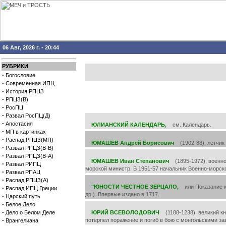
06 Авг, 2026 г. - 20:44
РУБРИКИ
·
Богословие
·
Современная ИПЦ
·
История РПЦЗ
·
РПЦЗ(В)
·
РосПЦ
·
Развал РосПЦ(Д)
·
Апостасия
ЮЛИАНСКИЙ КАЛЕНДАРЬ,
см. Календарь.
·
МП в картинках
·
Распад РПЦЗ(МП)
ЮМАШЕВ Андрей Борисович
(1902-88), летчик-
·
Развал РПЦЗ(В-В)
·
Развал РПЦЗ(В-А)
ЮМАШЕВ Иван Степанович
(1895-1972), военно
·
Развал РИПЦ
морской министр. В 1951-57 начальник Военно-морск
·
Развал РПАЦ
·
Распад РПЦЗ(А)
"ЮНОСТИ ЧЕСТНОЕ ЗЕРЦАЛО,
или Показание к 
·
Распад ИПЦ Греции
др.). Впервые издано в 1717.
·
Царский путь
·
Белое Дело
·
Дело о Белом Деле
ЮРИЙ ВСЕВОЛОДОВИЧ
(1188-1238), великий кня
·
потерпел поражение и погиб в бою с монгольскими за
Врангелиана