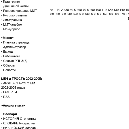
·
Казачество
·
Дни нашей жизни
<<
1
10
20
30
40
50
60
70
80
90
100
110
120
130
140
15
·
Репрессирование МИТ
580
590
600
610
620
630
640
650
660
670
680
690
700
7
·
Русская защита
·
Литстраница
·
МИТ-альбом
·
Мемуарное
~Меню~
·
Главная страница
·
Администратор
·
Выход
·
Библиотека
·
Состав РПЦЗ(В)
·
Обзоры
·
Новости
МЕЧ и ТРОСТЬ 2002-2005:
·
АРХИВ СТАРОГО МИТ
2002-2005 годов
·
ГАЛЕРЕЯ
·
RSS
~Апологетика~
~Словари~
·
ИСТОРИЯ Отечества
·
СЛОВАРЬ биографий
·
БИБЛЕЙСКИЙ словарь