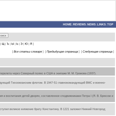
HOME
::
REVIEWS
::
NEWS
::
LINKS
::
TOP
|
Щ
|
Ъ
|
Ы
|
Ь
|
Э
|
Ю
|
Я
]
[
Все статьи словаря
] [
Предыдущая страница
] [
Следующая страница
]
 перелета через Северный полюс в США в экипаже М. М. Громова (1937).
андующий Тихоокеанским флотом. В 1947-51 главнокомандующий ВМС и военно-
ия и воспитания детей дворян, составленное сподвижниками Петра I (Я. В. Брюсом и
уступил великое княжение брату Константину. В 1221 заложил Нижний Новгород;