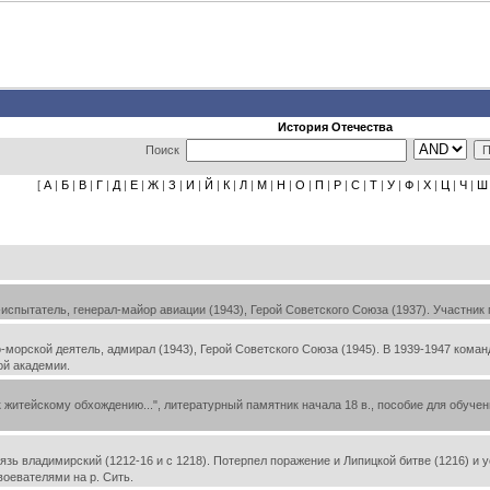
История Отечества
Поиск
[
А
|
Б
|
В
|
Г
|
Д
|
Е
|
Ж
|
З
|
И
|
Й
|
К
|
Л
|
М
|
Н
|
О
|
П
|
Р
|
С
|
Т
|
У
|
Ф
|
Х
|
Ц
|
Ч
|
Ш
испытатель, генерал-майор авиации (1943), Герой Советского Союза (1937). Участник
-морской деятель, адмирал (1943), Герой Советского Союза (1945). В 1939-1947 ком
ой академии.
житейскому обхождению...", литературный памятник начала 18 в., пособие для обучен
зь владимирский (1212-16 и с 1218). Потерпел поражение и Липицкой битве (1216) и 
воевателями на р. Сить.