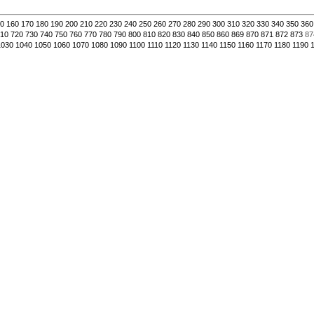
0
160
170
180
190
200
210
220
230
240
250
260
270
280
290
300
310
320
330
340
350
360
10
720
730
740
750
760
770
780
790
800
810
820
830
840
850
860
869
870
871
872
873
87
1030
1040
1050
1060
1070
1080
1090
1100
1110
1120
1130
1140
1150
1160
1170
1180
1190