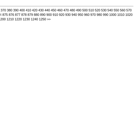
370
380
390
400
410
420
430
440
450
460
470
480
490
500
510
520
530
540
550
560
570
4
875
876
877
878
879
880
890
900
910
920
930
940
950
960
970
980
990
1000
1010
1020
1200
1210
1220
1230
1240
1250
>>