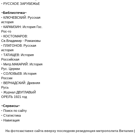
·
РУССКОЕ ЗАРУБЕЖЬЕ
~Библиотечка~
·
КЛЮЧЕВСКИЙ: Русская
история
·
КАРАМЗИН: История Гос.
Рос-го
·
КОСТОМАРОВ:
Св.Владимир - Романовы
·
ПЛАТОНОВ: Русская
история
·
ТАТИЩЕВ: История
Российская
·
Митр.МАКАРИЙ: История
Рус. Церкви
·
СОЛОВЬЕВ: История
России
·
ВЕРНАДСКИЙ: Древняя
Русь
·
Журнал ДВУГЛАВЫЙ
ОРЕЛЪ 1921 год
~Сервисы~
·
Поиск по сайту
·
Статистика
·
Навигация
На фотозаставке сайта вверху последняя резиденция митрополита Виталия 