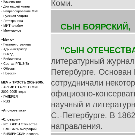
Коми.
·
Казачество
·
Дни нашей жизни
·
Репрессирование МИТ
·
Русская защита
·
Литстраница
СЫН БОЯРСКИЙ,
·
МИТ-альбом
·
Мемуарное
~Меню~
·
Главная страница
"СЫН ОТЕЧЕСТВА
·
Администратор
·
Выход
·
литературный журнал,
Библиотека
·
Состав РПЦЗ(В)
·
Обзоры
Петербурге. Основан 
·
Новости
сотрудничали некото
МЕЧ и ТРОСТЬ 2002-2005:
·
АРХИВ СТАРОГО МИТ
официозно-консервати
2002-2005 годов
·
ГАЛЕРЕЯ
·
RSS
научный и литературн
~Апологетика~
С.-Петербурге. В 186
~Словари~
·
направления.
ИСТОРИЯ Отечества
·
СЛОВАРЬ биографий
·
БИБЛЕЙСКИЙ словарь