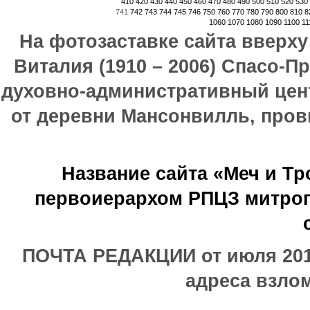
410
420
430
440
450
460
470
480
490
500
510
520
530
741
742
743
744
745
746
750
760
770
780
790
800
810
8
1060
1070
1080
1090
1100
11
На фотозаставке сайта вверх
Виталия (1910 – 2006) Спасо-П
духовно-административный цен
от деревни Мансонвилль, прови
Название сайта «Меч и Т
первоиерархом РПЦЗ митроп
ПОЧТА РЕДАКЦИИ от июля 2017
адреса взлом