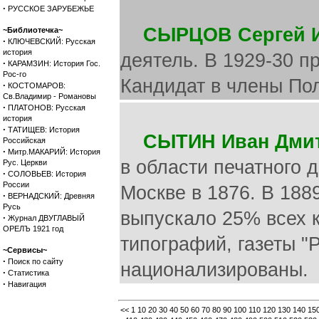
·
РУССКОЕ ЗАРУБЕЖЬЕ
СЫРЦОВ Сергей 
~Библиотечка~
·
КЛЮЧЕВСКИЙ: Русская
история
деятель. В 1929-30 
·
КАРАМЗИН: История Гос.
Рос-го
Кандидат в члены По
·
КОСТОМАРОВ:
Св.Владимир - Романовы
·
ПЛАТОНОВ: Русская
история
·
ТАТИЩЕВ: История
СЫТИН Иван Дми
Российская
·
Митр.МАКАРИЙ: История
в области печатного 
Рус. Церкви
·
СОЛОВЬЕВ: История
России
Москве в 1876. В 188
·
ВЕРНАДСКИЙ: Древняя
Русь
выпускало 25% всех к
·
Журнал ДВУГЛАВЫЙ
ОРЕЛЪ 1921 год
типографий, газеты "
~Сервисы~
·
Поиск по сайту
национализированы.
·
Статистика
·
Навигация
<<
1
10
20
30
40
50
60
70
80
90
100
110
120
130
140
15