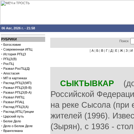
06 Авг, 2026 г. - 21:58
РУБРИКИ
Поиск
·
Богословие
·
Современная ИПЦ
[
А
|
Б
|
В
|
Г
|
Д
|
Е
|
Ж
|
З
|
И
·
История РПЦЗ
·
РПЦЗ(В)
·
РосПЦ
·
Развал РосПЦ(Д)
·
Апостасия
·
МП в картинках
СЫКТЫВКАР
(до 
·
Распад РПЦЗ(МП)
·
Развал РПЦЗ(В-В)
Российской Федераци
·
Развал РПЦЗ(В-А)
·
Развал РИПЦ
·
Развал РПАЦ
на реке Сысола (при 
·
Распад РПЦЗ(А)
·
Распад ИПЦ Греции
жителей (1996). Изве
·
Царский путь
·
Белое Дело
(Зырян), с 1936 - сто
·
Дело о Белом Деле
·
Врангелиана