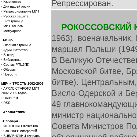
Репрессирован.
·
Казачество
·
Дни нашей жизни
·
Репрессирование МИТ
·
Русская защита
·
Литстраница
РОКОССОВСКИЙ Ко
·
МИТ-альбом
·
Мемуарное
1963), военачальник,
~Меню~
·
Главная страница
маршал Польши (1949)
·
Администратор
·
Выход
В Великую Отечестве
·
Библиотека
·
Состав РПЦЗ(В)
Московской битве, Бр
·
Обзоры
·
Новости
битве). Центральным,
МЕЧ и ТРОСТЬ 2002-2005:
·
АРХИВ СТАРОГО МИТ
Висло-Одерской и Бе
2002-2005 годов
·
ГАЛЕРЕЯ
49 главнокомандующи
·
RSS
~Апологетика~
министр национально
~Словари~
Совета Министров По
·
ИСТОРИЯ Отечества
·
СЛОВАРЬ биографий
·
БИБЛЕЙСКИЙ словарь