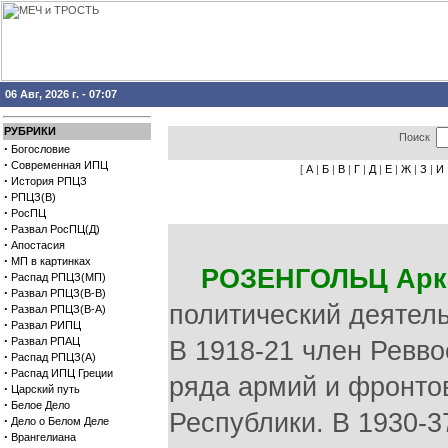
06 Авг, 2026 г. - 07:07
РУБРИКИ
Поиск
·
Богословие
·
Современная ИПЦ
[
А
|
Б
|
В
|
Г
|
Д
|
Е
|
Ж
|
З
|
И
·
История РПЦЗ
·
РПЦЗ(В)
·
РосПЦ
·
Развал РосПЦ(Д)
·
Апостасия
·
МП в картинках
РОЗЕНГОЛЬЦ Арк
·
Распад РПЦЗ(МП)
·
Развал РПЦЗ(В-В)
политический деятель
·
Развал РПЦЗ(В-А)
·
Развал РИПЦ
·
Развал РПАЦ
В 1918-21 член Ревво
·
Распад РПЦЗ(А)
·
Распад ИПЦ Греции
ряда армий и фронтов
·
Царский путь
·
Белое Дело
Республики. В 1930-
·
Дело о Белом Деле
·
Врангелиана