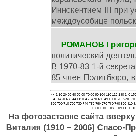
Иннокентием III при 
междоусобице польск
РОМАНОВ Григор
политический деятель
В 1970-83 1-й секрет
85 член Политбюро, в
<<
1
10
20
30
40
50
60
70
80
90
100
110
120
130
140
15
410
420
430
440
450
460
470
480
490
500
510
520
530
690
700
710
720
730
740
750
760
770
780
790
800
810
8
1060
1070
1080
1090
1100
11
На фотозаставке сайта вверх
Виталия (1910 – 2006) Спасо-П