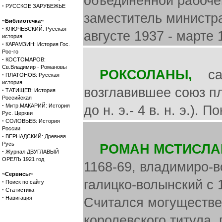
объединенной рабочей
·
РУССКОЕ ЗАРУБЕЖЬЕ
заместитель министр
~Библиотечка~
·
КЛЮЧЕВСКИЙ: Русская
августе 1937 - марте 
история
·
КАРАМЗИН: История Гос.
Рос-го
·
КОСТОМАРОВ:
Св.Владимир - Романовы
РОКСОЛАНЫ,
сарм
·
ПЛАТОНОВ: Русская
история
возглавившее союз п
·
ТАТИЩЕВ: История
Российская
·
Митр.МАКАРИЙ: История
до н. э.- 4 в. н. э.). 
Рус. Церкви
·
СОЛОВЬЕВ: История
России
·
ВЕРНАДСКИЙ: Древняя
Русь
РОМАН МСТИСЛА
·
Журнал ДВУГЛАВЫЙ
ОРЕЛЪ 1921 год
1168-69, владимиро-во
~Сервисы~
галицко-волынский с 
·
Поиск по сайту
·
Статистика
·
Навигация
Считался могуществе
королевского титула,