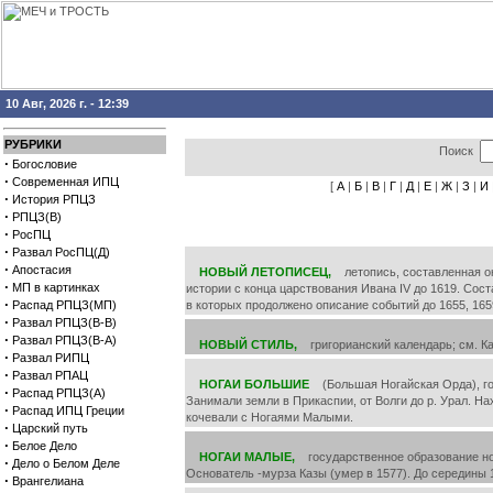
10 Авг, 2026 г. - 12:39
РУБРИКИ
Поиск
·
Богословие
·
Современная ИПЦ
[
А
|
Б
|
В
|
Г
|
Д
|
Е
|
Ж
|
З
|
И
·
История РПЦЗ
·
РПЦЗ(В)
·
РосПЦ
·
Развал РосПЦ(Д)
·
Апостасия
НОВЫЙ ЛЕТОПИСЕЦ,
летопись, составленная ок.
·
МП в картинках
истории с конца царствования Ивана IV до 1619. Сос
·
Распад РПЦЗ(МП)
в которых продолжено описание событий до 1655, 1659
·
Развал РПЦЗ(В-В)
·
Развал РПЦЗ(В-А)
НОВЫЙ СТИЛЬ,
григорианский календарь; см. К
·
Развал РИПЦ
·
Развал РПАЦ
НОГАИ БОЛЬШИЕ
(Большая Ногайская Орда), гос
·
Распад РПЦЗ(А)
Занимали земли в Прикаспии, от Волги до р. Урал. Н
·
Распад ИПЦ Греции
кочевали с Ногаями Малыми.
·
Царский путь
·
Белое Дело
НОГАИ МАЛЫЕ,
государственное образование нога
·
Дело о Белом Деле
Основатель -мурза Казы (умер в 1577). До середины 
·
Врангелиана