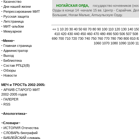
·
Казачество
НОГАЙСКАЯ ОРДА,
государство кочевников (нога
·
Дни нашей жизни
Орды в конце 14 -начале 15 вв. Центр - Сарайчик. Де
·
Репрессирование МИТ
Большие, Ногаи Малые, Алтыульскую Орду.
·
Русская защита
·
Литстраница
·
МИТ-альбом
<<
1
10
20
30
40
50
60
70
80
90
100
110
120
130
140
15
·
Мемуарное
410
420
430
440
450
460
470
480
490
500
506
507
508
690
700
710
720
730
740
750
760
770
780
790
800
810
8
~Меню~
1060
1070
1080
1090
1100
11
·
Главная страница
·
Администратор
·
Выход
·
Библиотека
·
Состав РПЦЗ(В)
·
Обзоры
·
Новости
МЕЧ и ТРОСТЬ 2002-2005:
·
АРХИВ СТАРОГО МИТ
2002-2005 годов
·
ГАЛЕРЕЯ
·
RSS
~Апологетика~
~Словари~
·
ИСТОРИЯ Отечества
·
СЛОВАРЬ биографий
·
БИБЛЕЙСКИЙ словарь