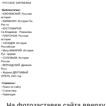
·
РУССКОЕ ЗАРУБЕЖЬЕ
~Библиотечка~
·
КЛЮЧЕВСКИЙ: Русская
история
·
КАРАМЗИН: История Гос.
Рос-го
·
КОСТОМАРОВ:
Св.Владимир - Романовы
·
ПЛАТОНОВ: Русская
история
·
ТАТИЩЕВ: История
Российская
·
Митр.МАКАРИЙ: История
Рус. Церкви
·
СОЛОВЬЕВ: История
России
·
ВЕРНАДСКИЙ: Древняя
Русь
·
Журнал ДВУГЛАВЫЙ
ОРЕЛЪ 1921 год
~Сервисы~
·
Поиск по сайту
·
Статистика
·
Навигация
На фотозаставке сайта вверх