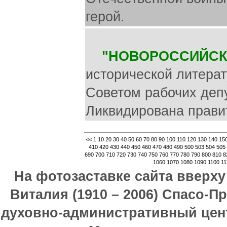
герой.
"НОВОРОССИЙСК
исторической литерат
Советом рабочих депу
Ликвидирована прави
<<
1
10
20
30
40
50
60
70
80
90
100
110
120
130
140
15
410
420
430
440
450
460
470
480
490
500
503
504
505
690
700
710
720
730
740
750
760
770
780
790
800
810
8
1060
1070
1080
1090
1100
11
На фотозаставке сайта вверх
Виталия (1910 – 2006) Спасо-П
духовно-административный цен