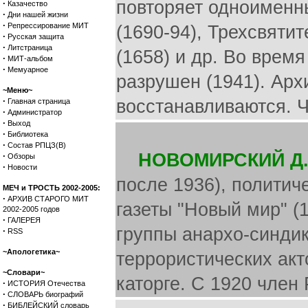
повторяет одноименн
·
Казачество
·
Дни нашей жизни
·
Репрессирование МИТ
(1690-94), Трехсвятит
·
Русская защита
·
Литстраница
(1658) и др. Во врем
·
МИТ-альбом
·
Мемуарное
разрушен (1941). Арх
~Меню~
·
восстанавливаются. Ч
Главная страница
·
Администратор
·
Выход
·
Библиотека
·
Состав РПЦЗ(В)
НОВОМИРСКИЙ Д
·
Обзоры
·
Новости
после 1936), политич
МЕЧ и ТРОСТЬ 2002-2005:
·
АРХИВ СТАРОГО МИТ
газеты "Новый мир" (
2002-2005 годов
·
ГАЛЕРЕЯ
группы анархо-синдик
·
RSS
~Апологетика~
террористических акт
~Словари~
каторге. С 1920 член 
·
ИСТОРИЯ Отечества
·
СЛОВАРЬ биографий
·
БИБЛЕЙСКИЙ словарь