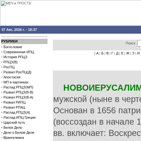
07 Авг, 2026 г. - 18:37
РУБРИКИ
Поиск
·
Богословие
·
Современная ИПЦ
[
А
|
Б
|
В
|
Г
|
Д
|
Е
|
Ж
|
З
|
И
·
История РПЦЗ
·
РПЦЗ(В)
·
РосПЦ
·
Развал РосПЦ(Д)
·
Апостасия
·
МП в картинках
НОВОИЕРУСАЛИ
·
Распад РПЦЗ(МП)
·
Развал РПЦЗ(В-В)
мужской (ныне в черт
·
Развал РПЦЗ(В-А)
·
Развал РИПЦ
·
Развал РПАЦ
Основан в 1656 патр
·
Распад РПЦЗ(А)
·
Распад ИПЦ Греции
(воссоздан в начале 1
·
Царский путь
·
Белое Дело
вв. включает: Воскрес
·
Дело о Белом Деле
·
Врангелиана