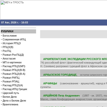
07 Авг, 2026 г. - 16:03
РУБРИКИ
·
Богословие
·
Современная ИПЦ
·
История РПЦЗ
·
РПЦЗ(В)
·
РосПЦ
·
Развал РосПЦ(Д)
·
Апостасия
АРХИПЕЛАГСКИЕ ЭКСПЕДИЦИИ РУССКОГО ФЛО
·
МП в картинках
74) российский флот (фактический командующий адмир
·
Распад РПЦЗ(МП)
Н. Сенявин) разгромил турецкий флот в Афонском ср
·
Развал РПЦЗ(В-В)
·
Развал РПЦЗ(В-А)
АРХЫЗСКОЕ ГОРОДИЩЕ,
остатки аланского горо
·
Развал РИПЦ
·
Развал РПАЦ
АРЧИНЦЫ
(самоназвание - аршиштиб), народ в Ро
·
Распад РПЦЗ(А)
сунниты.
·
Распад ИПЦ Греции
·
Царский путь
АРШЙНОВ Петр Андреевич
(1887 - ок. 1937), по
·
Белое Дело
Махно, глава Конфедерации анархистских организаций
·
Дело о Белом Деле
·
Врангелиана