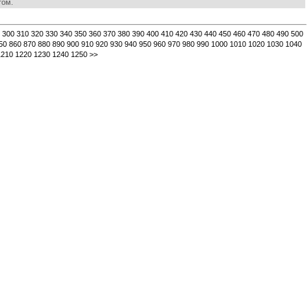
гом.
300
310
320
330
340
350
360
370
380
390
400
410
420
430
440
450
460
470
480
490
500
50
860
870
880
890
900
910
920
930
940
950
960
970
980
990
1000
1010
1020
1030
1040
1210
1220
1230
1240
1250
>>