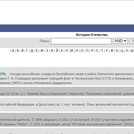
История Отечества
Поиск
[
А
|
Б
|
В
|
Г
|
Д
|
Е
|
Ж
|
З
|
И
|
Й
|
К
|
Л
|
М
|
Н
|
О
|
П
|
Р
|
С
|
Т
|
У
|
Ф
|
Х
|
Ц
|
Ч
|
Ш
ТА,
походы российских эскадр из Балтийского моря в район Греческого архипелага во 2
ал Г. А. Спиридов) разгромил турецкий флот в Чесменском бою (1770) и блокировал 
ажении (1807) и вновь блокировал Дарданеллы.
да 10-12 вв. у с. Нижний Архыз (Карачаево-Черкесия). Развалины укреплений, храмов 
ссийской Федерации, в Дагестане (ок. 1 тыс. человек). Язык арчинский лезгинской г
литический деятель. С 1906 анархист, в 1911-17 на каторге. В 1917 участник создания
 Украины "Набат". С 1921 в эмиграции, автор "Истории махновского движения" (1923)