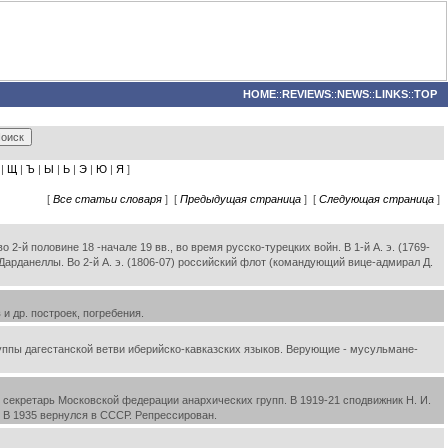
HOME
::
REVIEWS
::
NEWS
::
LINKS
::
TOP
|
Щ
|
Ъ
|
Ы
|
Ь
|
Э
|
Ю
|
Я
]
[
Все статьи словаря
] [
Предыдущая страница
] [
Следующая страница
]
-й половине 18 -начале 19 вв., во время русско-турецких войн. В 1-й А. э. (1769-
Дарданеллы. Во 2-й А. э. (1806-07) российский флот (командующий вице-адмирал Д.
и др. построек, погребения.
руппы дагестанской ветви иберийско-кавказских языков. Верующие - мусульмане-
 и секретарь Московской федерации анархических групп. В 1919-21 сподвижник Н. И.
. В 1935 вернулся в СССР. Репрессирован.