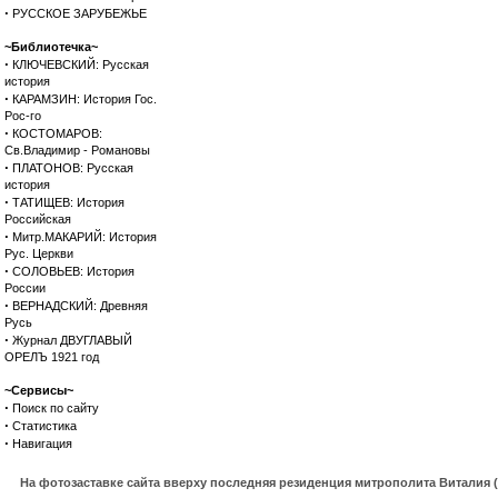
·
РУССКОЕ ЗАРУБЕЖЬЕ
~Библиотечка~
·
КЛЮЧЕВСКИЙ: Русская
история
·
КАРАМЗИН: История Гос.
Рос-го
·
КОСТОМАРОВ:
Св.Владимир - Романовы
·
ПЛАТОНОВ: Русская
история
·
ТАТИЩЕВ: История
Российская
·
Митр.МАКАРИЙ: История
Рус. Церкви
·
СОЛОВЬЕВ: История
России
·
ВЕРНАДСКИЙ: Древняя
Русь
·
Журнал ДВУГЛАВЫЙ
ОРЕЛЪ 1921 год
~Сервисы~
·
Поиск по сайту
·
Статистика
·
Навигация
На фотозаставке сайта вверху последняя резиденция митрополита Виталия 