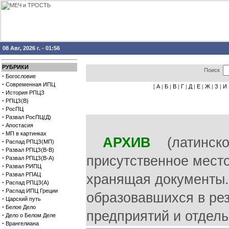
08 Авг, 2026 г. - 01:56
РУБРИКИ
Поиск
·
Богословие
·
Современная ИПЦ
[
А
|
Б
|
В
|
Г
|
Д
|
Е
|
Ж
|
З
|
И
·
История РПЦЗ
·
РПЦЗ(В)
·
РосПЦ
·
Развал РосПЦ(Д)
·
Апостасия
·
МП в картинках
АРХИВ
(латинское 
·
Распад РПЦЗ(МП)
·
Развал РПЦЗ(В-В)
присутственное место
·
Развал РПЦЗ(В-А)
·
Развал РИПЦ
·
Развал РПАЦ
хранящая документы.
·
Распад РПЦЗ(А)
·
Распад ИПЦ Греции
образовавшихся в рез
·
Царский путь
·
Белое Дело
предприятий и отдель
·
Дело о Белом Деле
·
Врангелиана