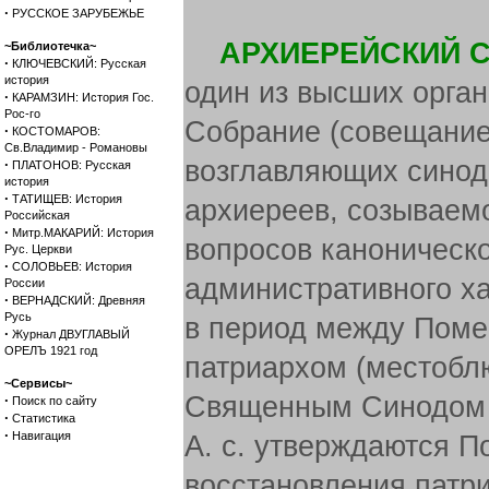
·
РУССКОЕ ЗАРУБЕЖЬЕ
АРХИЕРЕЙСКИЙ С
~Библиотечка~
·
КЛЮЧЕВСКИЙ: Русская
история
один из высших орган
·
КАРАМЗИН: История Гос.
Рос-го
Собрание (совещание
·
КОСТОМАРОВ:
Св.Владимир - Романовы
возглавляющих синод
·
ПЛАТОНОВ: Русская
история
·
ТАТИЩЕВ: История
архиереев, созываем
Российская
·
Митр.МАКАРИЙ: История
вопросов каноническо
Рус. Церкви
·
СОЛОВЬЕВ: История
административного ха
России
·
ВЕРНАДСКИЙ: Древняя
Русь
в период между Поме
·
Журнал ДВУГЛАВЫЙ
ОРЕЛЪ 1921 год
патриархом (местобл
~Сервисы~
Священным Синодом н
·
Поиск по сайту
·
Статистика
·
Навигация
А. с. утверждаются П
восстановления патри