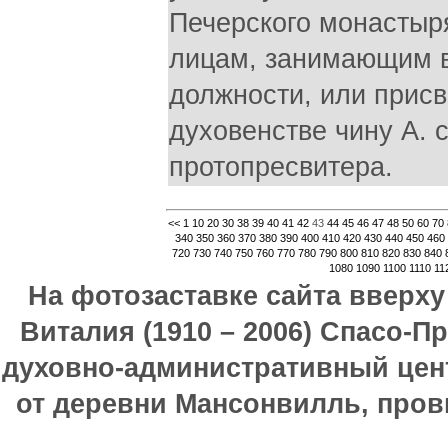
Печерского монастыр
лицам, занимающим в
должности, или присв
духовенстве чину А. 
протопресвитера.
<<
1
10
20
30
38
39
40
41
42
43
44
45
46
47
48
50
60
70
340
350
360
370
380
390
400
410
420
430
440
450
460
720
730
740
750
760
770
780
790
800
810
820
830
840
1080
1090
1100
1110
11
На фотозаставке сайта вверх
Виталия (1910 – 2006) Спасо-П
духовно-административный цен
от деревни Мансонвилль, прови