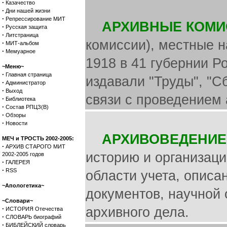
·
Казачество
·
Дни нашей жизни
·
Репрессирование МИТ
АРХИВНЫЕ КОМИ
·
Русская защита
·
Литстраница
комиссии), местные н
·
МИТ-альбом
·
Мемуарное
1918 в 41 губернии Р
~Меню~
·
Главная страница
издавали "Труды", "С
·
Администратор
·
Выход
связи с проведением 
·
Библиотека
·
Состав РПЦЗ(В)
·
Обзоры
·
Новости
АРХИВОВЕДЕНИЕ
МЕЧ и ТРОСТЬ 2002-2005:
·
АРХИВ СТАРОГО МИТ
историю и организаци
2002-2005 годов
·
ГАЛЕРЕЯ
·
RSS
области учета, описа
~Апологетика~
документов, научной 
~Словари~
·
архивного дела.
ИСТОРИЯ Отечества
·
СЛОВАРЬ биографий
·
БИБЛЕЙСКИЙ словарь