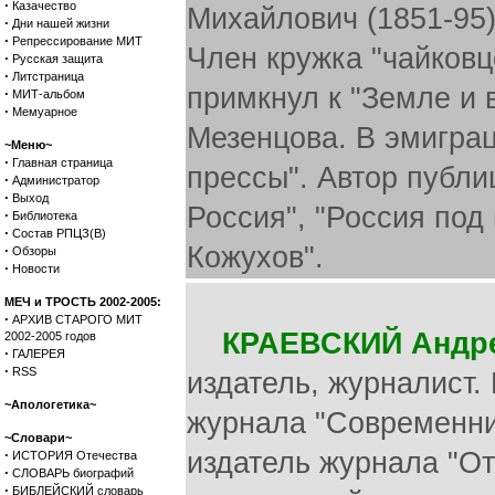
·
Казачество
Михайлович (1851-95)
·
Дни нашей жизни
·
Репрессирование МИТ
Член кружка "чайковце
·
Русская защита
·
Литстраница
примкнул к "Земле и 
·
МИТ-альбом
·
Мемуарное
Мезенцова. В эмигра
~Меню~
·
Главная страница
прессы". Автор публи
·
Администратор
·
Выход
Россия", "Россия под
·
Библиотека
·
Состав РПЦЗ(В)
Кожухов".
·
Обзоры
·
Новости
МЕЧ и ТРОСТЬ 2002-2005:
·
АРХИВ СТАРОГО МИТ
КРАЕВСКИЙ Андре
2002-2005 годов
·
ГАЛЕРЕЯ
·
RSS
издатель, журналист.
~Апологетика~
журнала "Современник
~Словари~
·
издатель журнала "От
ИСТОРИЯ Отечества
·
СЛОВАРЬ биографий
·
БИБЛЕЙСКИЙ словарь