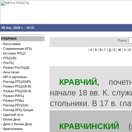
08 Авг, 2026 г. - 15:31
РУБРИКИ
Поиск
·
Богословие
·
Современная ИПЦ
[
А
|
Б
|
В
|
Г
|
Д
|
Е
|
Ж
|
З
|
И
·
История РПЦЗ
·
РПЦЗ(В)
·
РосПЦ
·
Развал РосПЦ(Д)
·
Апостасия
·
МП в картинках
КРАВЧИЙ,
почетна
·
Распад РПЦЗ(МП)
·
Развал РПЦЗ(В-В)
начале 18 вв. К. слу
·
Развал РПЦЗ(В-А)
·
Развал РИПЦ
·
Развал РПАЦ
стольники. В 17 в. гл
·
Распад РПЦЗ(А)
·
Распад ИПЦ Греции
·
Царский путь
·
Белое Дело
·
КРАВЧИНСКИЙ
(п
Дело о Белом Деле
·
Врангелиана