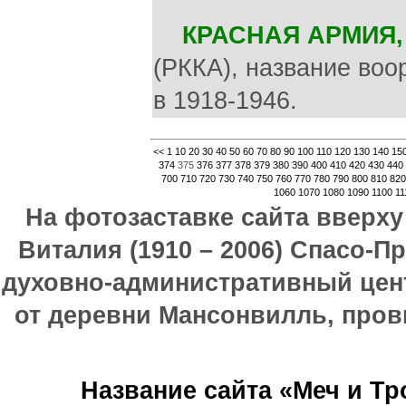
КРАСНАЯ АРМИЯ,
(РККА), название во
в 1918-1946.
<<
1
10
20
30
40
50
60
70
80
90
100
110
120
130
140
15
374
375
376
377
378
379
380
390
400
410
420
430
440
700
710
720
730
740
750
760
770
780
790
800
810
820
1060
1070
1080
1090
1100
11
На фотозаставке сайта вверх
Виталия (1910 – 2006) Спасо-П
духовно-административный цен
от деревни Мансонвилль, прови
Название сайта «Меч и Т