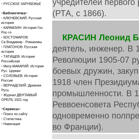
учредителей первого 
·
РУССКОЕ ЗАРУБЕЖЬЕ
(РТА, с 1866).
~Библиотечка~
·
КЛЮЧЕВСКИЙ: Русская
история
·
КАРАМЗИН: История Гос.
Рос-го
КРАСИН Леонид 
·
КОСТОМАРОВ:
Св.Владимир - Романовы
деятель, инженер. В 
·
ПЛАТОНОВ: Русская
история
·
ТАТИЩЕВ: История
Революции 1905-07 р
Российская
·
Митр.МАКАРИЙ: История
боевых дружин, закуп
Рус. Церкви
·
СОЛОВЬЕВ: История
1918 член Президиум
России
·
ВЕРНАДСКИЙ: Древняя
Русь
промышленности. В 1
·
Журнал ДВУГЛАВЫЙ
ОРЕЛЪ 1921 год
Реввоенсовета Респуб
~Сервисы~
одновременно полпред
·
Поиск по сайту
·
Статистика
·
Навигация
во Франции).