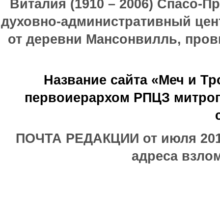
Виталия (1910 – 2006) Спасо-П
духовно-административный цен
от деревни Мансонвилль, прови
Название сайта «Меч и Т
первоиерархом РПЦЗ митроп
ПОЧТА РЕДАКЦИИ от июля 2017
адреса взлом