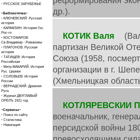
реформирования экон
·
РУССКОЕ ЗАРУБЕЖЬЕ
др.).
~Библиотечка~
·
КЛЮЧЕВСКИЙ: Русская
история
·
КАРАМЗИН: История Гос.
Рос-го
КОТИК Валя
(Вале
·
КОСТОМАРОВ:
Св.Владимир - Романовы
партизан Великой Оте
·
ПЛАТОНОВ: Русская
история
Союза (1958, посмерт
·
ТАТИЩЕВ: История
Российская
·
Митр.МАКАРИЙ: История
организации в г. Шеп
Рус. Церкви
·
СОЛОВЬЕВ: История
(Хмельницкая область
России
·
ВЕРНАДСКИЙ: Древняя
Русь
·
Журнал ДВУГЛАВЫЙ
ОРЕЛЪ 1921 год
КОТЛЯРЕВСКИИ П
~Сервисы~
военачальник, генера
·
Поиск по сайту
·
Статистика
·
Навигация
персидской войны 18
превосходящими силам