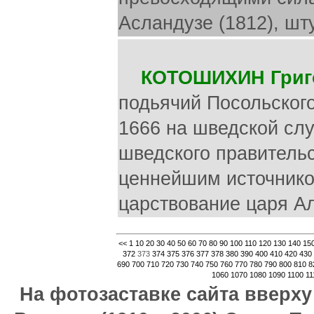
Асландузе (1812), шт
КОТОШИХИН Григ
подьячий Посольского
1666 на шведской слу
шведского правитель
ценнейшим источником
царствование царя А
<<
1
10
20
30
40
50
60
70
80
90
100
110
120
130
140
15
372
373
374
375
376
377
378
380
390
400
410
420
430
690
700
710
720
730
740
750
760
770
780
790
800
810
8
1060
1070
1080
1090
1100
11
На фотозаставке сайта вверх