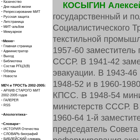
·
Казачество
КОСЫГИН Алексе
·
Дни нашей жизни
·
Репрессирование МИТ
государственный и по
·
Русская защита
·
Литстраница
Социалистического Тр
·
МИТ-альбом
·
Мемуарное
текстильной промышл
~Меню~
·
Главная страница
1957-60 заместитель
·
Администратор
·
Выход
СССР. В 1941-42 зам
·
Библиотека
·
Состав РПЦЗ(В)
эвакуации. В 1943-4
·
Обзоры
·
Новости
1948-52 и в 1960-198
МЕЧ и ТРОСТЬ 2002-2005:
·
АРХИВ СТАРОГО МИТ
КПСС. В 1948-54 мини
2002-2005 годов
·
ГАЛЕРЕЯ
министерств СССР. В
·
RSS
~Апологетика~
1960-64 1-й заместит
~Словари~
председатель Совета
·
ИСТОРИЯ Отечества
·
СЛОВАРЬ биографий
·
БИБЛЕЙСКИЙ словарь