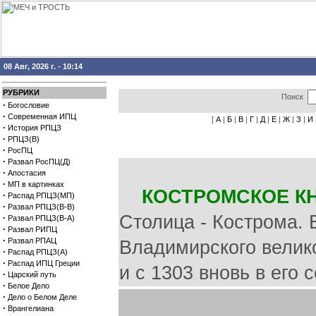
08 Авг, 2026 г. - 10:14
РУБРИКИ
Поиск
·
Богословие
·
Современная ИПЦ
[
А
|
Б
|
В
|
Г
|
Д
|
Е
|
Ж
|
З
|
И
·
История РПЦЗ
·
РПЦЗ(В)
·
РосПЦ
·
Развал РосПЦ(Д)
·
Апостасия
·
МП в картинках
КОСТРОМСКОЕ К
·
Распад РПЦЗ(МП)
·
Развал РПЦЗ(В-В)
Столица - Кострома. В
·
Развал РПЦЗ(В-А)
·
Развал РИПЦ
·
Развал РПАЦ
Владимирского велико
·
Распад РПЦЗ(А)
·
Распад ИПЦ Греции
и с 1303 вновь в его 
·
Царский путь
·
Белое Дело
·
Дело о Белом Деле
·
Врангелиана