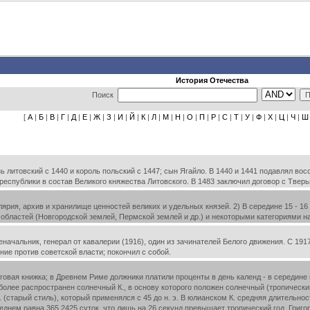
История Отечества
Поиск
[
А
|
Б
|
В
|
Г
|
Д
|
Е
|
Ж
|
З
|
И
|
Й
|
К
|
Л
|
М
|
Н
|
О
|
П
|
Р
|
С
|
Т
|
У
|
Ф
|
Х
|
Ц
|
Ч
|
Ш
ь литовский с 1440 и король польский с 1447; сын Ягайло. В 1440 и 1441 подавлял во
республики в состав Великого княжества Литовского. В 1483 заключил договор с Твер
елярия, архив и хранилище ценностей великих и удельных князей. 2) В середине 15 - 
областей (Новгородской землей, Пермской землей и др.) и некоторыми категориями на
начальник, генерал от кавалерии (1916), один из зачинателей Белого движения. С 1917
ние против советской власти; покончил с собой.
олговая книжка; в Древнем Риме должники платили проценты в день календ - в середин
лее распространен солнечный К., в основу которого положен солнечный (тропический
 (старый стиль), который применялся с 45 до н. э. В юлианском К. средняя длительност
среднем равна 365,2425 суток, что лишь на 26 секунд превышает тропический год. Гри