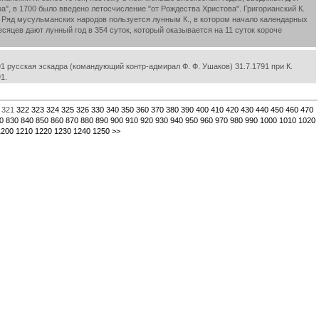
а", в 1700 было введено летосчисление "от Рождества Христова". Григорианский К.
уток. Ряд мусульманских народов пользуется лунным К., в котором начало календарных
сяцев дают лунный год в 354 суток, который оказывается на 11 суток короче
 русская эскадра (командующий контр-адмирал Ф. Ф. Ушаков) 31.7.1791 при К.
1.
321
322
323
324
325
326
330
340
350
360
370
380
390
400
410
420
430
440
450
460
470
0
830
840
850
860
870
880
890
900
910
920
930
940
950
960
970
980
990
1000
1010
1020
1200
1210
1220
1230
1240
1250
>>