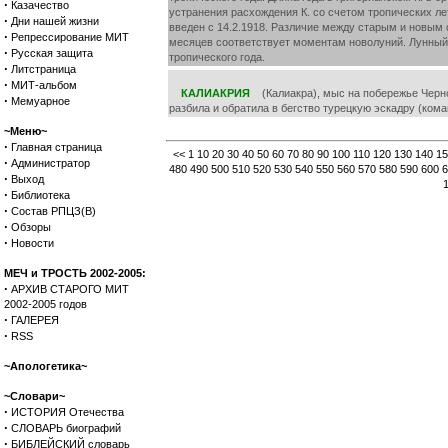
·
Казачество
устранения расхождения К. со счетом тропических лет
·
Дни нашей жизни
введен с 14.2.1918. Различие между старым и новым ст
·
Репрессирование МИТ
месяцев соответствует моментам новолуний. Лунный м
·
Русская защита
тропического года.
·
Литстраница
·
МИТ-альбом
КАЛИАКРИЯ
(Калиакра), мыс на побережье Черног
·
Мемуарное
разбила и обратила в бегство турецкую эскадру (ком
~Меню~
·
Главная страница
<<
1
10
20
30
40
50
60
70
80
90
100
110
120
130
140
15
·
Администратор
480
490
500
510
520
530
540
550
560
570
580
590
600
6
·
Выход
·
Библиотека
·
Состав РПЦЗ(В)
·
Обзоры
·
Новости
МЕЧ и ТРОСТЬ 2002-2005:
·
АРХИВ СТАРОГО МИТ
2002-2005 годов
·
ГАЛЕРЕЯ
·
RSS
~Апологетика~
~Словари~
·
ИСТОРИЯ Отечества
·
СЛОВАРЬ биографий
·
БИБЛЕЙСКИЙ словарь