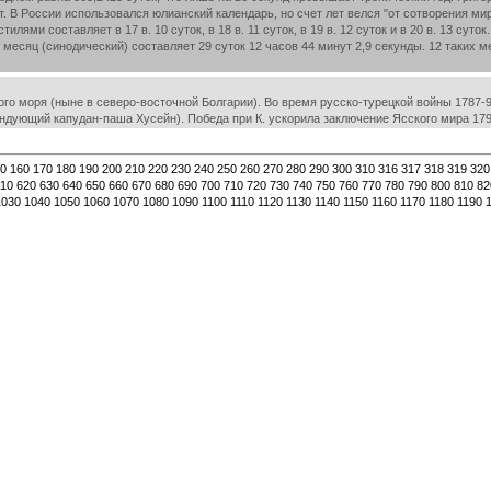
. В России использовался юлианский календарь, но счет лет велся "от сотворения мир
илями составляет в 17 в. 10 суток, в 18 в. 11 суток, в 19 в. 12 суток и в 20 в. 13 с
есяц (синодический) составляет 29 суток 12 часов 44 минут 2,9 секунды. 12 таких ме
о моря (ныне в северо-восточной Болгарии). Во время русско-турецкой войны 1787-91
андующий капудан-паша Хусейн). Победа при К. ускорила заключение Ясского мира 179
0
160
170
180
190
200
210
220
230
240
250
260
270
280
290
300
310
316
317
318
319
320
10
620
630
640
650
660
670
680
690
700
710
720
730
740
750
760
770
780
790
800
810
82
1030
1040
1050
1060
1070
1080
1090
1100
1110
1120
1130
1140
1150
1160
1170
1180
1190