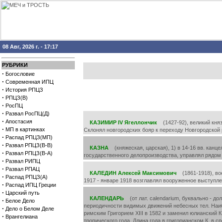
08 Авг, 2026 г. - 17:17
РУБРИКИ
·
Богословие
·
Современная ИПЦ
·
История РПЦЗ
·
РПЦЗ(В)
·
РосПЦ
·
Развал РосПЦ(Д)
·
Апостасия
КАЗИМИР IV Ягеллончик
(1427-92), великий княз
·
МП в картинках
Склонял новгородских бояр к переходу Новгородской 
·
Распад РПЦЗ(МП)
·
Развал РПЦЗ(В-В)
КАЗНА
(княжеская, царская), 1) в 14-16 вв. канц
·
Развал РПЦЗ(В-А)
государственного делопроизводства, управлял рядом 
·
Развал РИПЦ
·
Развал РПАЦ
КАЛЕДИН Алексей Максимович
(1861-1918), вое
·
Распад РПЦЗ(А)
1917 - январе 1918 возглавлял вооруженное выступле
·
Распад ИПЦ Греции
·
Царский путь
КАЛЕНДАРЬ
(от лат. calendarium, буквально - д
·
Белое Дело
периодичности видимых движений небесных тел. Наибо
·
Дело о Белом Деле
римским Григорием XIII в 1582 и заменил юлианский К.
·
Врангелиана
тропического года. Длина года в григорианском К. в 