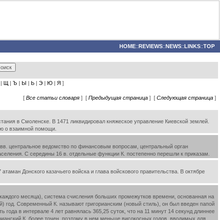
HOME
::
REVIEWS
::
NEWS
::
LINKS
::
TOP
|
Щ
|
Ъ
|
Ы
|
Ь
|
Э
|
Ю
|
Я
]
[
Все статьи словаря
] [
Предыдущая страница
] [
Следующая страница
]
сстания в Смоленске. В 1471 ликвидировал княжеское управление Киевской землей.
ью о взаимной помощи.
16 вв. центральное ведомство по финансовым вопросам, центральный орган
селения. С середины 16 в. отдельные функции К. постепенно перешли к приказам.
 атаман Донского казачьего войска и глава войскового правительства. В октябре
е каждого месяца), система счисления больших промежутков времени, основанная на
) год. Современный К. называют григорианским (новый стиль), он был введен папой
ь года в интервале 4 лет равнялась 365,25 суток, что на 11 минут 14 секунд длиннее
горианский К. более точен, поэтому в нем меньше високосных годов, вводимых для