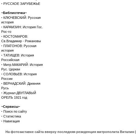
·
РУССКОЕ ЗАРУБЕЖЬЕ
~Библиотечка~
·
КЛЮЧЕВСКИЙ: Русская
история
·
КАРАМЗИН: История Гос.
Рос-го
·
КОСТОМАРОВ:
Св.Владимир - Романовы
·
ПЛАТОНОВ: Русская
история
·
ТАТИЩЕВ: История
Российская
·
Митр.МАКАРИЙ: История
Рус. Церкви
·
СОЛОВЬЕВ: История
России
·
ВЕРНАДСКИЙ: Древняя
Русь
·
Журнал ДВУГЛАВЫЙ
ОРЕЛЪ 1921 год
~Сервисы~
·
Поиск по сайту
·
Статистика
·
Навигация
На фотозаставке сайта вверху последняя резиденция митрополита Виталия 