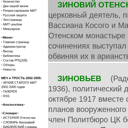
·
Казачество
ЗИНОВИЙ ОТЕНС
·
Дни нашей жизни
·
Репрессирование МИТ
церковный деятель, п
·
Русская защита
·
Литстраница
Вассиана Косого и Ма
·
МИТ-альбом
·
Мемуарное
Отенском монастыре 
~Меню~
·
Главная страница
сочинениях выступал 
·
Администратор
·
Выход
обвиняя их в арианст
·
Библиотека
·
Состав РПЦЗ(В)
·
Обзоры
·
Новости
ЗИНОВЬЕВ
(Радом
МЕЧ и ТРОСТЬ 2002-2005:
·
АРХИВ СТАРОГО МИТ
1936), политический 
2002-2005 годов
·
ГАЛЕРЕЯ
·
RSS
октябре 1917 вместе 
~Апологетика~
планов вооруженного 
~Словари~
·
член Политбюро ЦК б
ИСТОРИЯ Отечества
·
СЛОВАРЬ биографий
·
БИБЛЕЙСКИЙ словарь