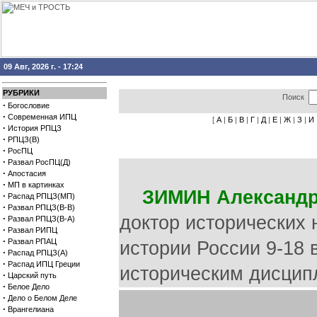
09 Авг, 2026 г. - 17:24
РУБРИКИ
Поиск
·
Богословие
·
Современная ИПЦ
[
А
|
Б
|
В
|
Г
|
Д
|
Е
|
Ж
|
З
|
И
·
История РПЦЗ
·
РПЦЗ(В)
·
РосПЦ
·
Развал РосПЦ(Д)
·
Апостасия
·
МП в картинках
ЗИМИН Александр
·
Распад РПЦЗ(МП)
·
Развал РПЦЗ(В-В)
доктор исторических 
·
Развал РПЦЗ(В-А)
·
Развал РИПЦ
·
Развал РПАЦ
истории России 9-18 
·
Распад РПЦЗ(А)
·
Распад ИПЦ Греции
историческим дисцип
·
Царский путь
·
Белое Дело
·
Дело о Белом Деле
·
Врангелиана