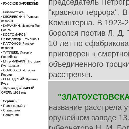
председатель Петрогр
·
РУССКОЕ ЗАРУБЕЖЬЕ
"красного террора". 
~Библиотечка~
·
КЛЮЧЕВСКИЙ: Русская
Коминтерна. В 1923-
история
·
КАРАМЗИН: История Гос.
Рос-го
боролся против Л. Д.
·
КОСТОМАРОВ:
Св.Владимир - Романовы
10 лет по сфабрикова
·
ПЛАТОНОВ: Русская
история
приговорен к смертно
·
ТАТИЩЕВ: История
Российская
·
Митр.МАКАРИЙ: История
объединенного троцки
Рус. Церкви
·
СОЛОВЬЕВ: История
расстрелян.
России
·
ВЕРНАДСКИЙ: Древняя
Русь
·
Журнал ДВУГЛАВЫЙ
ОРЕЛЪ 1921 год
"ЗЛАТОУСТОВСКА
~Сервисы~
название расстрела у
·
Поиск по сайту
·
Статистика
·
Навигация
оружейном заводе 13.
губернатора Н. М. Бо