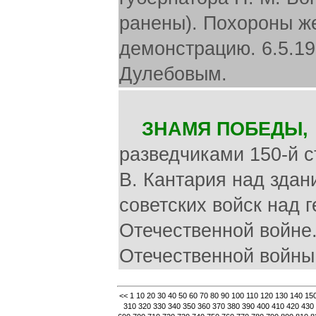
ранены). Похороны ж
демонстрацию. 6.5.19
Дулебовым.
ЗНАМЯ ПОБЕДЫ,
разведчиками 150-й с
В. Кантария над здан
советских войск над 
Отечественной войне
Отечественной войны 
<<
1
10
20
30
40
50
60
70
80
90
100
110
120
130
140
15
310
320
330
340
350
360
370
380
390
400
410
420
430