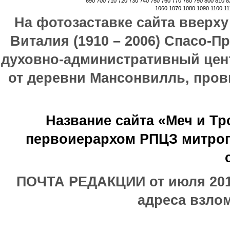
690
700
710
720
730
740
750
760
770
780
790
800
810
8
1060
1070
1080
1090
1100
11
На фотозаставке сайта вверх
Виталия (1910 – 2006) Спасо-П
духовно-административный цен
от деревни Мансонвилль, прови
Название сайта «Меч и Т
первоиерархом РПЦЗ митроп
ПОЧТА РЕДАКЦИИ от июля 2017
адреса взлом