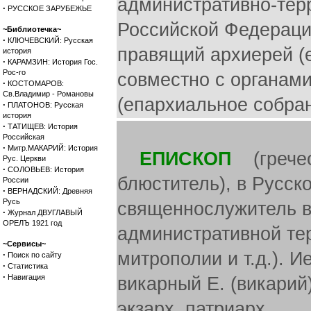
административно-тер
·
РУССКОЕ ЗАРУБЕЖЬЕ
Российской Федераци
~Библиотечка~
·
КЛЮЧЕВСКИЙ: Русская
правящий архиерей (е
история
·
КАРАМЗИН: История Гос.
Рос-го
совместно с органам
·
КОСТОМАРОВ:
Св.Владимир - Романовы
(епархиальное собран
·
ПЛАТОНОВ: Русская
история
·
ТАТИЩЕВ: История
Российская
·
Митр.МАКАРИЙ: История
ЕПИСКОП
(греческ
Рус. Церкви
·
СОЛОВЬЕВ: История
блюститель), в Русск
России
·
ВЕРНАДСКИЙ: Древняя
Русь
священнослужитель вы
·
Журнал ДВУГЛАВЫЙ
ОРЕЛЪ 1921 год
административной те
~Сервисы~
митрополии и т.д.). И
·
Поиск по сайту
·
Статистика
·
Навигация
викарный Е. (викарий
экзарх, патриарх.