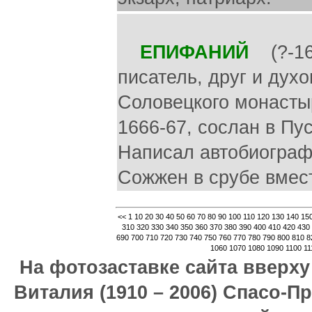
ЕПИФАНИЙ
(?-168
писатель, друг и дух
Соловецкого монасты
1666-67, сослан в Пу
Написал автобиограф
Сожжен в срубе вмес
<<
1
10
20
30
40
50
60
70
80
90
100
110
120
130
140
15
310
320
330
340
350
360
370
380
390
400
410
420
430
690
700
710
720
730
740
750
760
770
780
790
800
810
8
1060
1070
1080
1090
1100
11
На фотозаставке сайта вверх
Виталия (1910 – 2006) Спасо-П