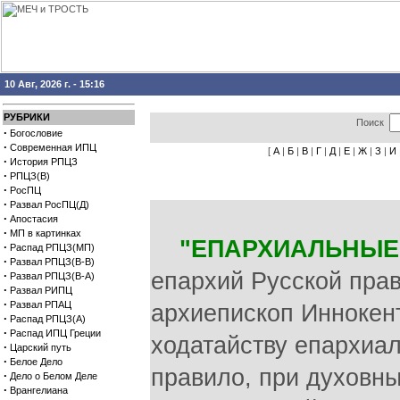
10 Авг, 2026 г. - 15:16
РУБРИКИ
Поиск
·
Богословие
·
Современная ИПЦ
[
А
|
Б
|
В
|
Г
|
Д
|
Е
|
Ж
|
З
|
И
·
История РПЦЗ
·
РПЦЗ(В)
·
РосПЦ
·
Развал РосПЦ(Д)
·
Апостасия
·
МП в картинках
"ЕПАРХИАЛЬНЫЕ
·
Распад РПЦЗ(МП)
·
Развал РПЦЗ(В-В)
епархий Русской прав
·
Развал РПЦЗ(В-А)
·
Развал РИПЦ
·
Развал РПАЦ
архиепископ Иннокен
·
Распад РПЦЗ(А)
·
Распад ИПЦ Греции
ходатайству епархиал
·
Царский путь
·
Белое Дело
правило, при духовны
·
Дело о Белом Деле
·
Врангелиана