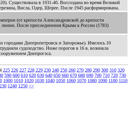
920). Существовала в 1931-40. Воссоздана во время Великой
Березина, Висла, Одер, Шпрее. После 1945 расформирована.
перии (от крепости Александровской до крепости
й линии. После присоединения Крыма к России (1783)
 городами Днепропетровск и Запорожье). Имелось 10
трудняли судоходство. Ниже порогов в 16 в. возникла
с сооружением Днепрогэса.
4
225
226
227
228
229
230
240
250
260
270
280
290
300
310
320
80
590
600
610
620
630
640
650
660
670
680
690
700
710
720
730
0
1000
1010
1020
1030
1040
1050
1060
1070
1080
1090
1100
1110
230
1240
1250
>>