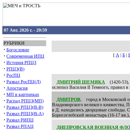
07 Авг, 2026 г. - 20:59
РУБРИКИ
·
Богословие
[
А
|
Б
|
·
Современная ИПЦ
·
История РПЦЗ
·
РПЦЗ(В)
·
РосПЦ
·
Развал РосПЦ(Д)
ДМИТРИЙ ШЕМЯКА
(1420-53), 
·
ослепил Василия II Темного, правил в
Апостасия
·
МП в картинках
ДМИТРОВ,
город в Московской обл
·
Распад РПЦЗ(МП)
Владимирского великого княжества, Пе
·
Развал РПЦЗ(В-В)
в Д. находились дворцовые слободы. С 
·
Развал РПЦЗ(В-А)
Борисоглебский монастырь (16-17 вв.),
·
Развал РИПЦ
·
Развал РПАЦ
ДНЕПРОВСКАЯ ВОЕННАЯ ФЛО