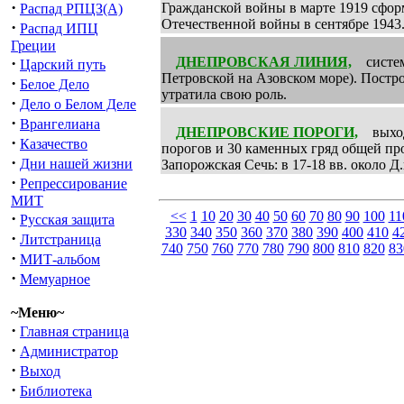
·
Гражданской войны в марте 1919 сформ
Распад РПЦЗ(А)
Отечественной войны в сентябре 1943.
·
Распад ИПЦ
Греции
·
ДНЕПРОВСКАЯ ЛИНИЯ,
система
Царский путь
Петровской на Азовском море). Постр
·
Белое Дело
утратила свою роль.
·
Дело о Белом Деле
·
Врангелиана
ДНЕПРОВСКИЕ ПОРОГИ,
выходы
·
Казачество
порогов и 30 каменных гряд общей про
·
Дни нашей жизни
Запорожская Сечь: в 17-18 вв. около Д
·
Репрессирование
МИТ
<<
1
10
20
30
40
50
60
70
80
90
100
11
·
Русская защита
330
340
350
360
370
380
390
400
410
4
·
Литстраница
740
750
760
770
780
790
800
810
820
83
·
МИТ-альбом
·
Мемуарное
~Меню~
·
Главная страница
·
Администратор
·
Выход
·
Библиотека