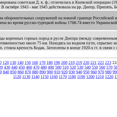
ирована советская Д. в. ф.; отличилась в Киевской операции (1
 В октябре 1943 - мае 1945 действовала на pp. Днепр, Припять, 
 оборонительных сооружений на южной границе Российской им
оена во время русско-турецкой войны 1768-74 вместо Украинско
 коренных горных пород в русле Днепра (между современными
тяженностью около 75 км. Находясь на водном пути, серьезно за
.п. стояла крепость Кодак. Затоплены в конце 1920-х гг. в связи 
0
120
130
140
150
160
170
180
190
200
210
219
220
221
222
223
22
20
430
440
450
460
470
480
490
500
510
520
530
540
550
560
570
5
0
840
850
860
870
880
890
900
910
920
930
940
950
960
970
980
99
1120
1130
1140
1150
1160
1170
1180
1190
1200
1210
1220
1