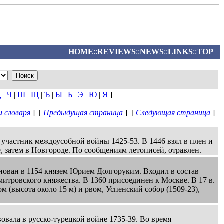
HOME
::
REVIEWS
::
NEWS
::
LINKS
::
TOP
Ц
|
Ч
|
Ш
|
Щ
|
Ъ
|
Ы
|
Ь
|
Э
|
Ю
|
Я
]
 словаря
] [
Предыдущая страница
] [
Следующая страница
]
частник междоусобной войны 1425-53. В 1446 взял в плен и
е, затем в Новгороде. По сообщениям летописей, отравлен.
снован в 1154 князем Юрием Долгоруким. Входил в состав
митровского княжества. В 1360 присоединен к Москве. В 17 в.
м (высота около 15 м) и рвом, Успенский собор (1509-23),
вала в русско-турецкой войне 1735-39. Во время