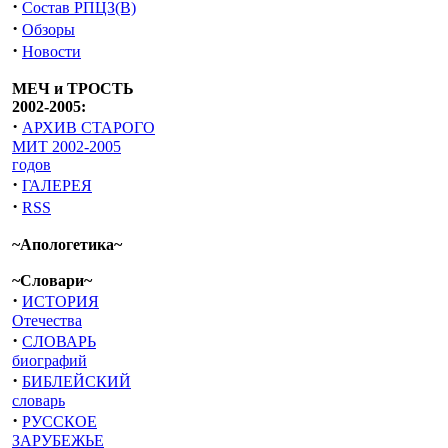
·
Состав РПЦЗ(В)
·
Обзоры
·
Новости
МЕЧ и ТРОСТЬ
2002-2005:
·
АРХИВ СТАРОГО
МИТ 2002-2005
годов
·
ГАЛЕРЕЯ
·
RSS
~Апологетика~
~Словари~
·
ИСТОРИЯ
Отечества
·
СЛОВАРЬ
биографий
·
БИБЛЕЙСКИЙ
словарь
·
РУССКОЕ
ЗАРУБЕЖЬЕ