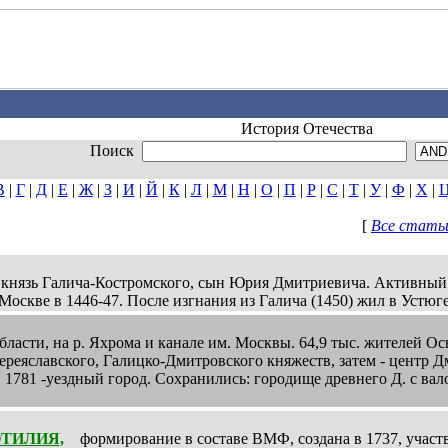
История Отечества
Поиск
В
|
Г
|
Д
|
Е
|
Ж
|
З
|
И
|
Й
|
К
|
Л
|
М
|
Н
|
О
|
П
|
Р
|
С
|
Т
|
У
|
Ф
|
Х
|
[
Все статьи
князь Галича-Костромского, сын Юрия Дмитриевича. Активный у
 Москве в 1446-47. После изгнания из Галича (1450) жил в Устюг
асти, на р. Яхрома и канале им. Москвы. 64,9 тыс. жителей О
реяславского, Галицко-Дмитровского княжеств, затем - центр Д
1781 -уездный город. Сохранились: городище древнего Д. с вало
ТИЛИЯ,
формирование в составе ВМФ, создана в 1737, участво