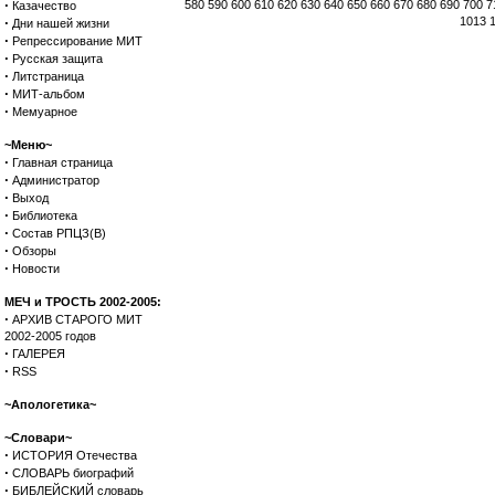
·
580
590
600
610
620
630
640
650
660
670
680
690
700
7
Казачество
·
1013
Дни нашей жизни
·
Репрессирование МИТ
·
Русская защита
·
Литстраница
·
МИТ-альбом
·
Мемуарное
~Меню~
·
Главная страница
·
Администратор
·
Выход
·
Библиотека
·
Состав РПЦЗ(В)
·
Обзоры
·
Новости
МЕЧ и ТРОСТЬ 2002-2005:
·
АРХИВ СТАРОГО МИТ
2002-2005 годов
·
ГАЛЕРЕЯ
·
RSS
~Апологетика~
~Словари~
·
ИСТОРИЯ Отечества
·
СЛОВАРЬ биографий
·
БИБЛЕЙСКИЙ словарь