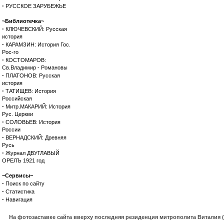
·
РУССКОЕ ЗАРУБЕЖЬЕ
~Библиотечка~
·
КЛЮЧЕВСКИЙ: Русская
история
·
КАРАМЗИН: История Гос.
Рос-го
·
КОСТОМАРОВ:
Св.Владимир - Романовы
·
ПЛАТОНОВ: Русская
история
·
ТАТИЩЕВ: История
Российская
·
Митр.МАКАРИЙ: История
Рус. Церкви
·
СОЛОВЬЕВ: История
России
·
ВЕРНАДСКИЙ: Древняя
Русь
·
Журнал ДВУГЛАВЫЙ
ОРЕЛЪ 1921 год
~Сервисы~
·
Поиск по сайту
·
Статистика
·
Навигация
На фотозаставке сайта вверху последняя резиденция митрополита Виталия 