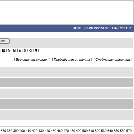
HOME
::
REVIEWS
::
NEWS
::
LINKS
::
TOP
|
Щ
|
Ъ
|
Ы
|
Ь
|
Э
|
Ю
|
Я
]
[
Все статьи словаря
] [
Предыдущая страница
] [
Следующая страница
]
370
380
390
400
410
420
430
440
450
460
470
480
490
500
510
520
530
540
550
560
570