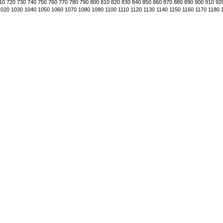
10
720
730
740
750
760
770
780
790
800
810
820
830
840
850
860
870
880
890
900
910
92
1020
1030
1040
1050
1060
1070
1080
1090
1100
1110
1120
1130
1140
1150
1160
1170
1180