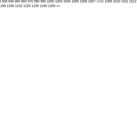
0
930
940
950
960
970
980
990
1000
1003
1004
1005
1006
1007
1008
1009
1010
1011
1012
1190
1200
1210
1220
1230
1240
1250
>>