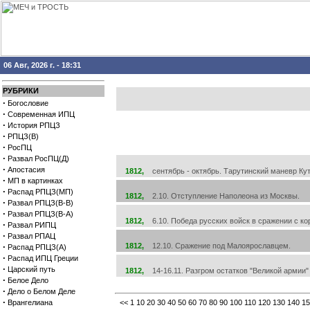
06 Авг, 2026 г. - 18:31
РУБРИКИ
·
Богословие
·
Современная ИПЦ
·
История РПЦЗ
·
РПЦЗ(В)
·
РосПЦ
·
Развал РосПЦ(Д)
·
Апостасия
1812,
сентябрь - октябрь. Тарутинский маневр Кут
·
МП в картинках
·
Распад РПЦЗ(МП)
1812,
2.10. Отступление Наполеона из Москвы.
·
Развал РПЦЗ(В-В)
·
Развал РПЦЗ(В-А)
1812,
6.10. Победа русских войск в сражении с ко
·
Развал РИПЦ
·
Развал РПАЦ
·
1812,
12.10. Сражение под Малоярославцем.
Распад РПЦЗ(А)
·
Распад ИПЦ Греции
·
Царский путь
1812,
14-16.11. Разгром остатков "Великой армии" 
·
Белое Дело
·
Дело о Белом Деле
·
Врангелиана
<<
1
10
20
30
40
50
60
70
80
90
100
110
120
130
140
15