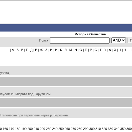
История Отечества
Поиск
[
А
|
Б
|
В
|
Г
|
Д
|
Е
|
Ж
|
З
|
И
|
Й
|
К
|
Л
|
М
|
Н
|
О
|
П
|
Р
|
С
|
Т
|
У
|
Ф
|
Х
|
Ц
|
Ч
|
Ш
узова,
рпусом И. Мюрата под Тарутином.
Наполеона при переправе через р. Березина.
0
160
170
180
190
200
210
220
230
240
250
260
270
280
290
300
310
320
330
340
350
360