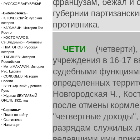
французам, бежал и 
·
РУССКОЕ ЗАРУБЕЖЬЕ
губернии партизански
~Библиотечка~
·
КЛЮЧЕВСКИЙ: Русская
противника.
история
·
КАРАМЗИН: История Гос.
Рос-го
·
КОСТОМАРОВ:
Св.Владимир - Романовы
ЧЕТИ
(четверти),
·
ПЛАТОНОВ: Русская
история
·
ТАТИЩЕВ: История
учреждения в 16-17 в
Российская
·
Митр.МАКАРИЙ: История
судебными функциями
Рус. Церкви
·
СОЛОВЬЕВ: История
определенных террит
России
·
ВЕРНАДСКИЙ: Древняя
Русь
Новгородская Ч., Кост
·
Журнал ДВУГЛАВЫЙ
ОРЕЛЪ 1921 год
после отмены кормле
~Сервисы~
"четвертные доходы",
·
Поиск по сайту
·
Статистика
·
Навигация
разрядам служилых л
ведавшими ими прика