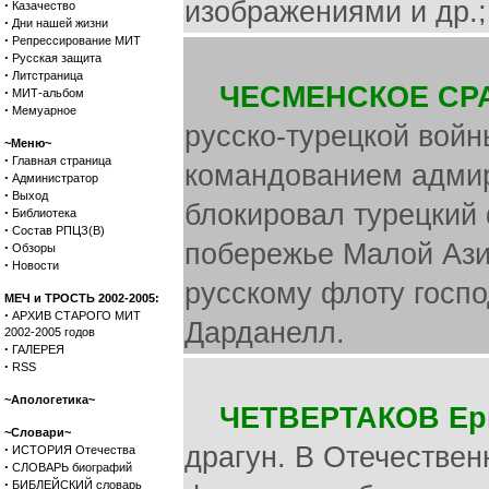
изображениями и др.;
·
Казачество
·
Дни нашей жизни
·
Репрессирование МИТ
·
Русская защита
·
Литстраница
ЧЕСМЕНСКОЕ СР
·
МИТ-альбом
·
Мемуарное
русско-турецкой войн
~Меню~
·
Главная страница
командованием адмира
·
Администратор
·
Выход
блокировал турецкий 
·
Библиотека
·
Состав РПЦЗ(В)
побережье Малой Азии
·
Обзоры
·
Новости
русскому флоту госпо
МЕЧ и ТРОСТЬ 2002-2005:
·
АРХИВ СТАРОГО МИТ
Дарданелл.
2002-2005 годов
·
ГАЛЕРЕЯ
·
RSS
~Апологетика~
ЧЕТВЕРТАКОВ Ер
~Словари~
·
драгун. В Отечествен
ИСТОРИЯ Отечества
·
СЛОВАРЬ биографий
·
БИБЛЕЙСКИЙ словарь