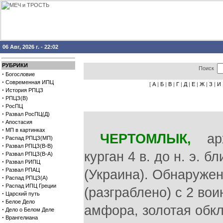
06 Авг, 2026 г. - 22:02
РУБРИКИ
Поиск
·
Богословие
·
Современная ИПЦ
[
А
|
Б
|
В
|
Г
|
Д
|
Е
|
Ж
|
З
|
И
·
История РПЦЗ
·
РПЦЗ(В)
·
РосПЦ
·
Развал РосПЦ(Д)
·
Апостасия
·
МП в картинках
ЧЕРТОМЛЫК,
архе
·
Распад РПЦЗ(МП)
·
Развал РПЦЗ(В-В)
курган 4 в. до н. э. 
·
Развал РПЦЗ(В-А)
·
Развал РИПЦ
·
Развал РПАЦ
(Украина). Обнаруже
·
Распад РПЦЗ(А)
·
Распад ИПЦ Греции
(разграблено) с 2 во
·
Царский путь
·
Белое Дело
амфора, золотая обк
·
Дело о Белом Деле
·
Врангелиана