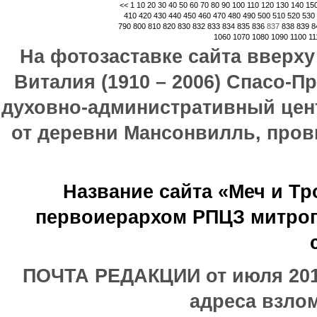
<<
1
10
20
30
40
50
60
70
80
90
100
110
120
130
140
15
410
420
430
440
450
460
470
480
490
500
510
520
530
790
800
810
820
830
832
833
834
835
836
837
838
839
8
1060
1070
1080
1090
1100
11
На фотозаставке сайта вверх
Виталия (1910 – 2006) Спасо-П
духовно-административный цен
от деревни Мансонвилль, прови
Название сайта «Меч и Т
первоиерархом РПЦЗ митроп
ПОЧТА РЕДАКЦИИ от июля 2017
адреса взлом