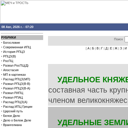
08 Авг, 2026 г. - 07:20
РУБРИКИ
Поиск
·
Богословие
·
Современная ИПЦ
[
А
|
Б
|
В
|
Г
|
Д
|
Е
|
Ж
|
З
|
И
·
История РПЦЗ
·
РПЦЗ(В)
·
РосПЦ
·
Развал РосПЦ(Д)
·
Апостасия
·
МП в картинках
УДЕЛЬНОЕ КНЯЖ
·
Распад РПЦЗ(МП)
·
Развал РПЦЗ(В-В)
составная часть круп
·
Развал РПЦЗ(В-А)
·
Развал РИПЦ
·
Развал РПАЦ
членом великокняжес
·
Распад РПЦЗ(А)
·
Распад ИПЦ Греции
·
Царский путь
·
Белое Дело
·
УДЕЛЬНЫЕ ЗЕМЛ
Дело о Белом Деле
·
Врангелиана