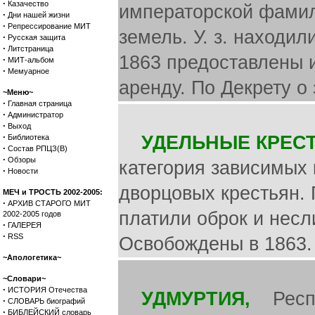
·
Казачество
императорской фамил
·
Дни нашей жизни
·
Репрессирование МИТ
земель. У. з. находил
·
Русская защита
·
Литстраница
1863 предоставлены и
·
МИТ-альбом
·
Мемуарное
аренду. По Декрету о
~Меню~
·
Главная страница
·
Администратор
·
Выход
·
УДЕЛЬНЫЕ КРЕСТ
Библиотека
·
Состав РПЦЗ(В)
·
Обзоры
категория зависимых 
·
Новости
дворцовых крестьян.
МЕЧ и ТРОСТЬ 2002-2005:
·
АРХИВ СТАРОГО МИТ
платили оброк и несл
2002-2005 годов
·
ГАЛЕРЕЯ
·
RSS
Освобождены в 1863.
~Апологетика~
~Словари~
·
ИСТОРИЯ Отечества
УДМУРТИЯ,
Респуб
·
СЛОВАРЬ биографий
·
БИБЛЕЙСКИЙ словарь