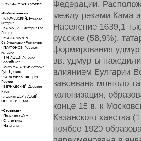
Федерации. Располож
·
РУССКОЕ ЗАРУБЕЖЬЕ
между реками Кама и 
~Библиотечка~
·
КЛЮЧЕВСКИЙ: Русская
история
Население 1639,1 тыс
·
КАРАМЗИН: История Гос.
Рос-го
русские (58,9%), тата
·
КОСТОМАРОВ:
Св.Владимир - Романовы
формирования удмуртс
·
ПЛАТОНОВ: Русская
история
·
ТАТИЩЕВ: История
вв. удмурты находил
Российская
·
Митр.МАКАРИЙ: История
влиянием Булгарии Во
Рус. Церкви
·
СОЛОВЬЕВ: История
завоевана монголо-та
России
·
ВЕРНАДСКИЙ: Древняя
Русь
колонизация, образов
·
Журнал ДВУГЛАВЫЙ
ОРЕЛЪ 1921 год
конце 15 в. к Москов
~Сервисы~
Казанского ханства (
·
Поиск по сайту
·
Статистика
·
Навигация
ноябре 1920 образов
переименована в янв