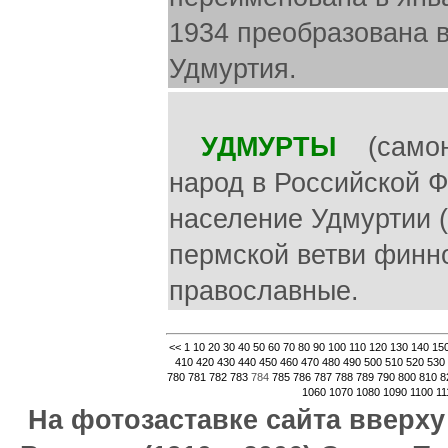
1934 преобразована 
Удмуртия.
УДМУРТЫ
(самоназ
народ в Российской Ф
население Удмуртии (
пермской ветви финно
православные.
<<
1
10
20
30
40
50
60
70
80
90
100
110
120
130
140
15
410
420
430
440
450
460
470
480
490
500
510
520
530
780
781
782
783
784
785
786
787
788
789
790
800
810
8
1060
1070
1080
1090
1100
11
На фотозаставке сайта вверх