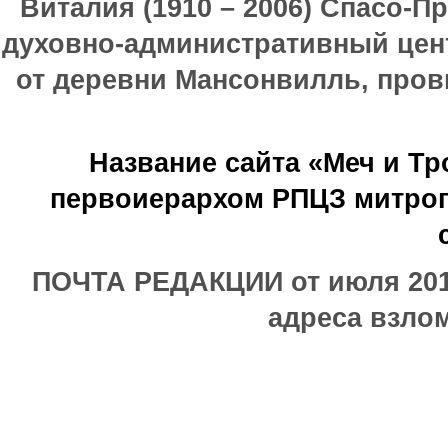
Виталия (1910 – 2006) Спасо-П
духовно-административный цен
от деревни Мансонвилль, прови
Название сайта «Меч и Т
первоиерархом РПЦЗ митроп
ПОЧТА РЕДАКЦИИ от июля 2017
адреса взлом