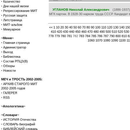
·
Казачество
·
Дни нашей жизни
УГЛАНОВ Николай Александрович
(1886-1937), 
·
Репрессирование МИТ
МГК партии. В 1928-30 нарком труда СССР. Кандидат 
·
Русская защита
·
Литстраница
·
МИТ-альбом
<<
1
10
20
30
40
50
60
70
80
90
100
110
120
130
140
15
·
Мемуарное
410
420
430
440
450
460
470
480
490
500
510
520
530
778
779
780
781
782
783
784
785
786
787
790
800
810
8
~Меню~
1060
1070
1080
1090
1100
11
·
Главная страница
·
Администратор
·
Выход
·
Библиотека
·
Состав РПЦЗ(В)
·
Обзоры
·
Новости
МЕЧ и ТРОСТЬ 2002-2005:
·
АРХИВ СТАРОГО МИТ
2002-2005 годов
·
ГАЛЕРЕЯ
·
RSS
~Апологетика~
~Словари~
·
ИСТОРИЯ Отечества
·
СЛОВАРЬ биографий
·
БИБЛЕЙСКИЙ словарь