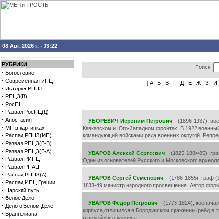
08 Авг, 2026 г. - 03:22
РУБРИКИ
Поиск
·
Богословие
·
Современная ИПЦ
[
А
|
Б
|
В
|
Г
|
Д
|
Е
|
Ж
|
З
|
И
·
История РПЦЗ
·
РПЦЗ(В)
·
РосПЦ
·
Развал РосПЦ(Д)
·
Апостасия
УБОРЕВИЧ Иероним Петрович
(1896-1937), вое
·
МП в картинках
Кавказском и Юго-Западном фpoнтаx. В 1922 военны
·
Распад РПЦЗ(МП)
командующий войсками ряда военных округой. Репре
·
Развал РПЦЗ(В-В)
·
Развал РПЦЗ(В-А)
УВАРОВ Алексей Сергеевич
(1825-1884/85), граф
·
Развал РИПЦ
Один из основателей Русского и Московского археоло
·
Развал РПАЦ
·
Распад РПЦЗ(А)
УВАРОВ Сергей Семенович
(1786-1855), граф (1
·
Распад ИПЦ Греции
1833-49 министр народного просвещения. Автор форм
·
Царский путь
·
Белое Дело
УВАРОВ Федор Петрович
(1773-1824), военачаль
·
Дело о Белом Деле
корпуса,отличился в Бородинском сражении (рейд в т
·
Врангелиана
гвардейского корпуса.