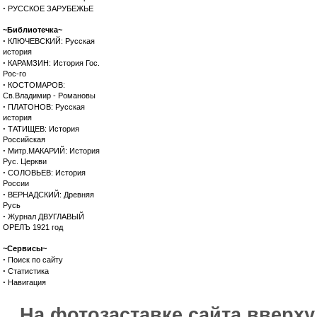
·
РУССКОЕ ЗАРУБЕЖЬЕ
~Библиотечка~
·
КЛЮЧЕВСКИЙ: Русская
история
·
КАРАМЗИН: История Гос.
Рос-го
·
КОСТОМАРОВ:
Св.Владимир - Романовы
·
ПЛАТОНОВ: Русская
история
·
ТАТИЩЕВ: История
Российская
·
Митр.МАКАРИЙ: История
Рус. Церкви
·
СОЛОВЬЕВ: История
России
·
ВЕРНАДСКИЙ: Древняя
Русь
·
Журнал ДВУГЛАВЫЙ
ОРЕЛЪ 1921 год
~Сервисы~
·
Поиск по сайту
·
Статистика
·
Навигация
На фотозаставке сайта вверх