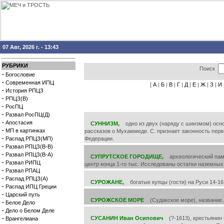
07 Авг, 2026 г. - 13:43
РУБРИКИ
Поиск
·
Богословие
·
Современная ИПЦ
[
А
|
Б
|
В
|
Г
|
Д
|
Е
|
Ж
|
З
|
И
·
История РПЦЗ
·
РПЦЗ(В)
·
РосПЦ
·
Развал РосПЦ(Д)
·
Апостасия
СУННИЗМ,
одно из двух (наряду с шиизмом) осно
·
МП в картинках
рассказов о Мухаммеде. С. признает законность пе
·
Распад РПЦЗ(МП)
Федерации.
·
Развал РПЦЗ(В-В)
·
Развал РПЦЗ(В-А)
СУПРУТСКОЕ ГОРОДИЩЕ,
археологический памят
·
Развал РИПЦ
центр конца 1-го тыс. Исследованы остатки наземных
·
Развал РПАЦ
·
Распад РПЦЗ(А)
СУРОЖАНЕ,
богатые купцы (гости) на Руси 14-16 
·
Распад ИПЦ Греции
·
Царский путь
СУРОЖСКОЕ МОРЕ
(Судакское море), название Аз
·
Белое Дело
·
Дело о Белом Деле
·
СУСАНИН Иван Осипович
(?-1613), крестьянин 
Врангелиана