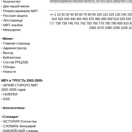
·
непроходимое лесное болото, за что был замучен. Под
Казачество
·
Дни нашей жизни
·
Репрессирование МИТ
<<
1
10
20
30
40
50
60
70
80
90
100
110
120
130
140
15
·
Русская защита
410
420
430
440
450
460
470
480
490
500
510
520
530
·
Литстраница
737
738
739
740
741
742
750
760
770
780
790
800
810
8
·
МИТ-альбом
1060
1070
1080
1090
1100
11
·
Мемуарное
~Меню~
·
Главная страница
·
Администратор
·
Выход
·
Библиотека
·
Состав РПЦЗ(В)
·
Обзоры
·
Новости
МЕЧ и ТРОСТЬ 2002-2005:
·
АРХИВ СТАРОГО МИТ
2002-2005 годов
·
ГАЛЕРЕЯ
·
RSS
~Апологетика~
~Словари~
·
ИСТОРИЯ Отечества
·
СЛОВАРЬ биографий
·
БИБЛЕЙСКИЙ словарь