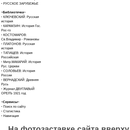
·
РУССКОЕ ЗАРУБЕЖЬЕ
~Библиотечка~
·
КЛЮЧЕВСКИЙ: Русская
история
·
КАРАМЗИН: История Гос.
Рос-го
·
КОСТОМАРОВ:
Св.Владимир - Романовы
·
ПЛАТОНОВ: Русская
история
·
ТАТИЩЕВ: История
Российская
·
Митр.МАКАРИЙ: История
Рус. Церкви
·
СОЛОВЬЕВ: История
России
·
ВЕРНАДСКИЙ: Древняя
Русь
·
Журнал ДВУГЛАВЫЙ
ОРЕЛЪ 1921 год
~Сервисы~
·
Поиск по сайту
·
Статистика
·
Навигация
На фотозаставке сайта вверх