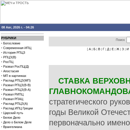
08 Авг, 2026 г. - 04:26
РУБРИКИ
Поиск
·
Богословие
·
Современная ИПЦ
[
А
|
Б
|
В
|
Г
|
Д
|
Е
|
Ж
|
З
|
И
·
История РПЦЗ
·
РПЦЗ(В)
·
РосПЦ
·
Развал РосПЦ(Д)
·
Апостасия
·
МП в картинках
СТАВКА ВЕРХОВ
·
Распад РПЦЗ(МП)
·
Развал РПЦЗ(В-В)
ГЛАВНОКОМАНДОВ
·
Развал РПЦЗ(В-А)
·
Развал РИПЦ
·
Развал РПАЦ
стратегического рук
·
Распад РПЦЗ(А)
·
Распад ИПЦ Греции
годы Великой Отечест
·
Царский путь
·
Белое Дело
первоначально имено
·
Дело о Белом Деле
·
Врангелиана