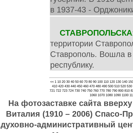
в 1937-43 - Орджоник
СТАВРОПОЛЬСКА
территории Ставрополь
Ставрополь. Вошла в
республику.
<<
1
10
20
30
40
50
60
70
80
90
100
110
120
130
140
15
410
420
430
440
450
460
470
480
490
500
510
520
530
721
722
723
724
730
740
750
760
770
780
790
800
810
8
1060
1070
1080
1090
1100
11
На фотозаставке сайта вверх
Виталия (1910 – 2006) Спасо-П
духовно-административный цен