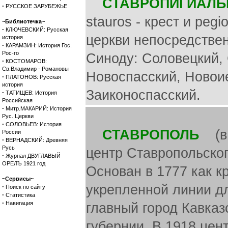
СТАВРОПИГИАЛ
·
РУССКОЕ ЗАРУБЕЖЬЕ
stauros - крест и peg
~Библиотечка~
·
КЛЮЧЕВСКИЙ: Русская
церкви непосредстве
история
·
КАРАМЗИН: История Гос.
Рос-го
Синоду: Соловецкий,
·
КОСТОМАРОВ:
Св.Владимир - Романовы
Новоспасский, Новои
·
ПЛАТОНОВ: Русская
история
Заиконоспасский.
·
ТАТИЩЕВ: История
Российская
·
Митр.МАКАРИЙ: История
Рус. Церкви
·
СОЛОВЬЕВ: История
СТАВРОПОЛЬ
(в 1
России
·
ВЕРНАДСКИЙ: Древняя
Русь
центр Ставропольского
·
Журнал ДВУГЛАВЫЙ
ОРЕЛЪ 1921 год
Основан в 1777 как к
~Сервисы~
укрепленной линии д
·
Поиск по сайту
·
Статистика
·
Навигация
главный город Кавказ
губернии. В 1918 цен