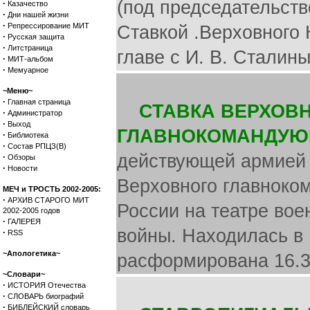
(под председательство
·
Казачество
·
Дни нашей жизни
·
Репрессирование МИТ
Ставкой .Верховного 
·
Русская защита
·
Литстраница
главе с И. В. Сталины
·
МИТ-альбом
·
Мемуарное
~Меню~
·
Главная страница
СТАВКА ВЕРХОВ
·
Администратор
·
Выход
ГЛАВНОКОМАНДУЮ
·
Библиотека
·
Состав РПЦЗ(В)
действующей армией 
·
Обзоры
·
Новости
Верховного главнок
МЕЧ и ТРОСТЬ 2002-2005:
·
АРХИВ СТАРОГО МИТ
России на театре вое
2002-2005 годов
·
ГАЛЕРЕЯ
войны. Находилась в 
·
RSS
~Апологетика~
расформирована 16.3
~Словари~
·
ИСТОРИЯ Отечества
·
СЛОВАРЬ биографий
·
БИБЛЕЙСКИЙ словарь