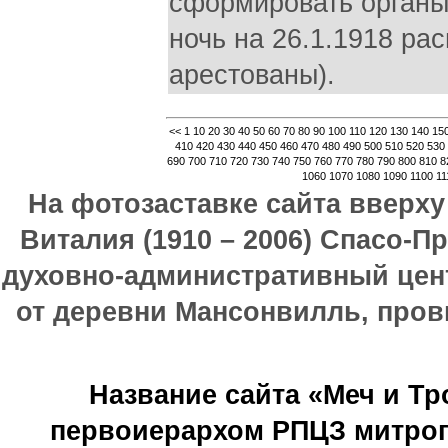
сформировать органы
ночь на 26.1.1918 ра
арестованы).
<<
1
10
20
30
40
50
60
70
80
90
100
110
120
130
140
15
410
420
430
440
450
460
470
480
490
500
510
520
530
690
700
710
720
730
740
750
760
770
780
790
800
810
8
1060
1070
1080
1090
1100
11
На фотозаставке сайта вверх
Виталия (1910 – 2006) Спасо-П
духовно-административный цен
от деревни Мансонвилль, прови
Название сайта «Меч и Т
первоиерархом РПЦЗ митроп