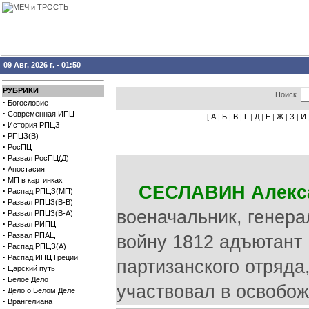
09 Авг, 2026 г. - 01:50
РУБРИКИ
Поиск
·
Богословие
·
Современная ИПЦ
[
А
|
Б
|
В
|
Г
|
Д
|
Е
|
Ж
|
З
|
И
·
История РПЦЗ
·
РПЦЗ(В)
·
РосПЦ
·
Развал РосПЦ(Д)
·
Апостасия
·
МП в картинках
СЕСЛАВИН Алекс
·
Распад РПЦЗ(МП)
·
Развал РПЦЗ(В-В)
военачальник, генера
·
Развал РПЦЗ(В-А)
·
Развал РИПЦ
·
Развал РПАЦ
войну 1812 адъютант 
·
Распад РПЦЗ(А)
·
Распад ИПЦ Греции
партизанского отряда
·
Царский путь
·
Белое Дело
участвовал в освобо
·
Дело о Белом Деле
·
Врангелиана