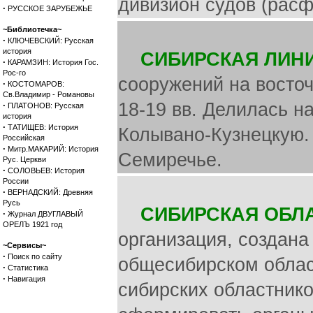
дивизион судов (расф
·
РУССКОЕ ЗАРУБЕЖЬЕ
~Библиотечка~
·
КЛЮЧЕВСКИЙ: Русская
история
СИБИРСКАЯ ЛИНИ
·
КАРАМЗИН: История Гос.
Рос-го
сооружений на восточ
·
КОСТОМАРОВ:
Св.Владимир - Романовы
18-19 вв. Делилась 
·
ПЛАТОНОВ: Русская
история
·
ТАТИЩЕВ: История
Колывано-Кузнецкую. 
Российская
·
Митр.МАКАРИЙ: История
Семиречье.
Рус. Церкви
·
СОЛОВЬЕВ: История
России
·
ВЕРНАДСКИЙ: Древняя
Русь
СИБИРСКАЯ ОБЛ
·
Журнал ДВУГЛАВЫЙ
ОРЕЛЪ 1921 год
организация, создана
~Сервисы~
·
Поиск по сайту
общесибирском облас
·
Статистика
·
Навигация
сибирских областнико