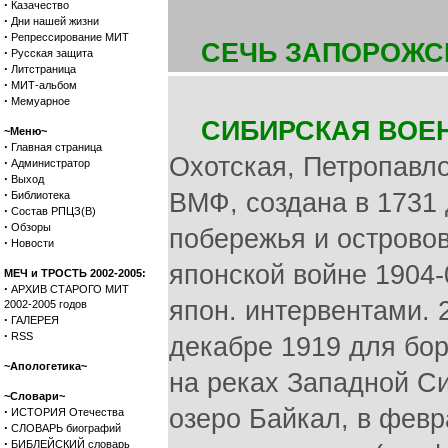
·
Казачество
·
Дни нашей жизни
·
Репрессирование МИТ
СЕЧЬ ЗАПОРОЖС
·
Русская защита
·
Литстраница
·
МИТ-альбом
·
Мемуарное
СИБИРСКАЯ ВОЕ
~Меню~
·
Главная страница
Охотская, Петропавло
·
Администратор
·
Выход
·
ВМФ, создана в 1731
Библиотека
·
Состав РПЦЗ(В)
·
Обзоры
побережья и островов
·
Новости
японской войне 1904-
МЕЧ и ТРОСТЬ 2002-2005:
·
АРХИВ СТАРОГО МИТ
япон. интервентами. 
2002-2005 годов
·
ГАЛЕРЕЯ
·
RSS
декабре 1919 для бор
~Апологетика~
на реках Западной Си
~Словари~
·
озеро Байкал, в февр
ИСТОРИЯ Отечества
·
СЛОВАРЬ биографий
·
БИБЛЕЙСКИЙ словарь