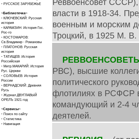
Реввоенсовет СССР),
·
РУССКОЕ ЗАРУБЕЖЬЕ
власти в 1918-34. П
~Библиотечка~
·
КЛЮЧЕВСКИЙ: Русская
военным и морским де
история
·
КАРАМЗИН: История Гос.
Рос-го
Троцкий, в 1925 М. В.
·
КОСТОМАРОВ:
Св.Владимир - Романовы
·
ПЛАТОНОВ: Русская
история
·
ТАТИЩЕВ: История
РЕВВОЕНСОВЕТ
Российская
·
Митр.МАКАРИЙ: История
РВС), высшие коллег
Рус. Церкви
·
СОЛОВЬЕВ: История
политического руково
России
·
ВЕРНАДСКИЙ: Древняя
Русь
флотилиях в РСФСР в
·
Журнал ДВУГЛАВЫЙ
ОРЕЛЪ 1921 год
командующий и 2-4 ч
~Сервисы~
деятелей.
·
Поиск по сайту
·
Статистика
·
Навигация