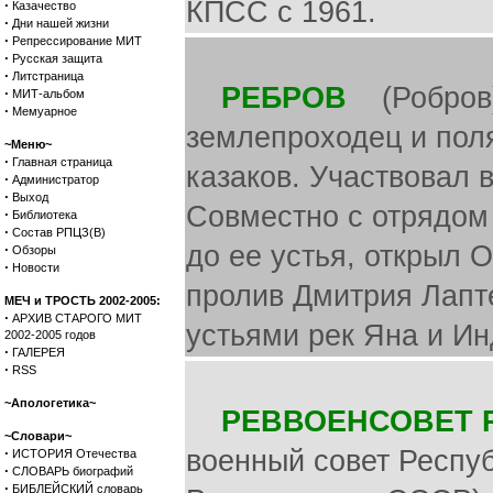
КПСС с 1961.
·
Казачество
·
Дни нашей жизни
·
Репрессирование МИТ
·
Русская защита
·
Литстраница
РЕБРОВ
(Робров) 
·
МИТ-альбом
·
Мемуарное
землепроходец и пол
~Меню~
·
Главная страница
казаков. Участвовал 
·
Администратор
·
Выход
Совместно с отрядом
·
Библиотека
·
Состав РПЦЗ(В)
до ее устья, открыл 
·
Обзоры
·
Новости
пролив Дмитрия Лапт
МЕЧ и ТРОСТЬ 2002-2005:
·
АРХИВ СТАРОГО МИТ
устьями рек Яна и Ин
2002-2005 годов
·
ГАЛЕРЕЯ
·
RSS
~Апологетика~
РЕВВОЕНСОВЕТ 
~Словари~
·
военный совет Респуб
ИСТОРИЯ Отечества
·
СЛОВАРЬ биографий
·
БИБЛЕЙСКИЙ словарь