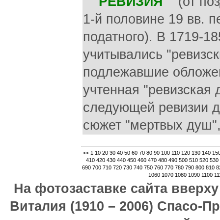
РЕВИЗИЯ
(от позд
1-й половине 19 вв. 
податного). В 1719-18
учитывались "ревизск
подлежавшие обложе
учтенная "ревизская
следующей ревизии д
сюжет "мертвых душ",
<<
1
10
20
30
40
50
60
70
80
90
100
110
120
130
140
15
410
420
430
440
450
460
470
480
490
500
510
520
530
690
700
710
720
730
740
750
760
770
780
790
800
810
8
1060
1070
1080
1090
1100
11
На фотозаставке сайта вверх
Виталия (1910 – 2006) Спасо-П