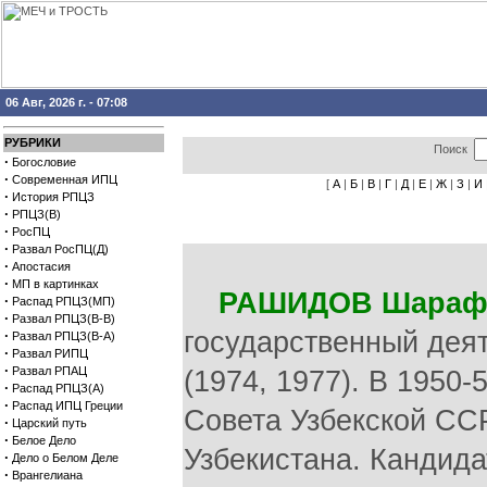
06 Авг, 2026 г. - 07:08
РУБРИКИ
Поиск
·
Богословие
·
Современная ИПЦ
[
А
|
Б
|
В
|
Г
|
Д
|
Е
|
Ж
|
З
|
И
·
История РПЦЗ
·
РПЦЗ(В)
·
РосПЦ
·
Развал РосПЦ(Д)
·
Апостасия
·
МП в картинках
РАШИДОВ Шараф
·
Распад РПЦЗ(МП)
·
Развал РПЦЗ(В-В)
государственный деят
·
Развал РПЦЗ(В-А)
·
Развал РИПЦ
·
Развал РПАЦ
(1974, 1977). В 1950
·
Распад РПЦЗ(А)
·
Распад ИПЦ Греции
Совета Узбекской ССР
·
Царский путь
·
Белое Дело
Узбекистана. Кандид
·
Дело о Белом Деле
·
Врангелиана