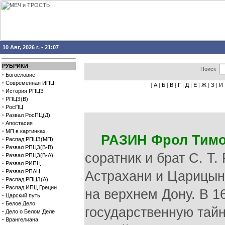
10 Авг, 2026 г. - 21:07
РУБРИКИ
Поиск
·
Богословие
·
Современная ИПЦ
[
А
|
Б
|
В
|
Г
|
Д
|
Е
|
Ж
|
З
|
И
·
История РПЦЗ
·
РПЦЗ(В)
·
РосПЦ
·
Развал РосПЦ(Д)
·
Апостасия
·
МП в картинках
РАЗИН Фрол Тим
·
Распад РПЦЗ(МП)
·
Развал РПЦЗ(В-В)
соратник и брат С. Т.
·
Развал РПЦЗ(В-А)
·
Развал РИПЦ
·
Развал РПАЦ
Астрахани и Царицын
·
Распад РПЦЗ(А)
·
Распад ИПЦ Греции
на верхнем Дону. В 
·
Царский путь
·
Белое Дело
государственную тайн
·
Дело о Белом Деле
·
Врангелиана