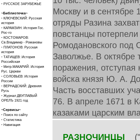
10 тыс. человек) дви
·
РУССКОЕ ЗАРУБЕЖЬЕ
Москву и в сентябре 
~Библиотечка~
·
КЛЮЧЕВСКИЙ: Русская
отряды Разина захва
история
·
КАРАМЗИН: История Гос.
повстанцы потерпели 
Рос-го
·
КОСТОМАРОВ:
Св.Владимир - Романовы
Ромодановского под 
·
ПЛАТОНОВ: Русская
история
Заволжье. В октябре 
·
ТАТИЩЕВ: История
Российская
поражения, отступая
·
Митр.МАКАРИЙ: История
Рус. Церкви
·
СОЛОВЬЕВ: История
войска князя Ю. А. Д
России
·
ВЕРНАДСКИЙ: Древняя
Часть восставших уча
Русь
·
Журнал ДВУГЛАВЫЙ
76. В апреле 1671 в 
ОРЕЛЪ 1921 год
~Сервисы~
казаками царским вла
·
Поиск по сайту
·
Статистика
·
Навигация
РАЗНОЧИНЦЫ
("л