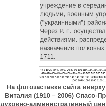
учреждение в середи
людьми, военным упр
("украинными") район
Через Р. п. осуществ
действиями, распред
назначение полковых 
1711.
<<
1
10
20
30
40
50
60
70
80
90
100
110
120
130
140
15
410
420
430
440
450
460
470
480
490
500
510
520
530
690
700
710
720
730
740
750
760
770
780
790
800
810
8
1060
1070
1080
1090
1100
11
На фотозаставке сайта вверх
Виталия (1910 – 2006) Спасо-П
духовно-административный цен