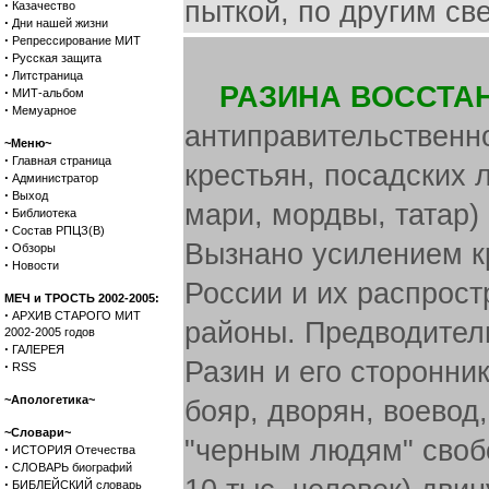
пыткой, по другим св
·
Казачество
·
Дни нашей жизни
·
Репрессирование МИТ
·
Русская защита
·
Литстраница
РАЗИНА ВОССТАНИ
·
МИТ-альбом
·
Мемуарное
антиправительственн
~Меню~
·
Главная страница
крестьян, посадских 
·
Администратор
·
Выход
мари, мордвы, татар)
·
Библиотека
·
Состав РПЦЗ(В)
Вызнано усилением к
·
Обзоры
·
Новости
России и их распрос
МЕЧ и ТРОСТЬ 2002-2005:
·
АРХИВ СТАРОГО МИТ
районы. Предводители:
2002-2005 годов
·
ГАЛЕРЕЯ
Разин и его сторонни
·
RSS
~Апологетика~
бояр, дворян, воевод,
~Словари~
"черным людям" свобо
·
ИСТОРИЯ Отечества
·
СЛОВАРЬ биографий
·
БИБЛЕЙСКИЙ словарь