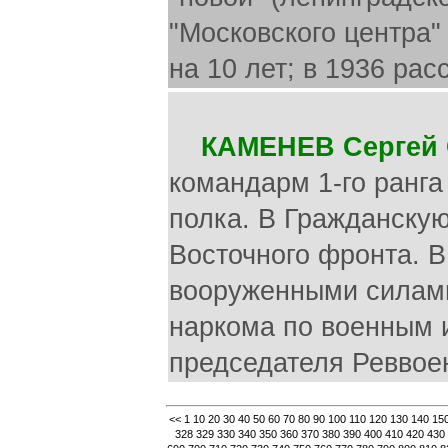
"Московского центра"
на 10 лет; в 1936 рас
КАМЕНЕВ Сергей 
командарм 1-го ранга
полка. В Гражданску
Восточного фронта. 
вооруженными силами
наркома по военным 
председателя Реввое
<<
1
10
20
30
40
50
60
70
80
90
100
110
120
130
140
15
328
329
330
340
350
360
370
380
390
400
410
420
430