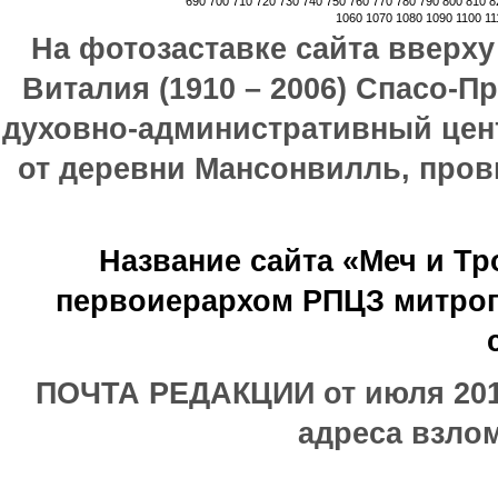
690
700
710
720
730
740
750
760
770
780
790
800
810
8
1060
1070
1080
1090
1100
11
На фотозаставке сайта вверх
Виталия (1910 – 2006) Спасо-П
духовно-административный цен
от деревни Мансонвилль, прови
Название сайта «Меч и Т
первоиерархом РПЦЗ митроп
ПОЧТА РЕДАКЦИИ от июля 2017
адреса взлом