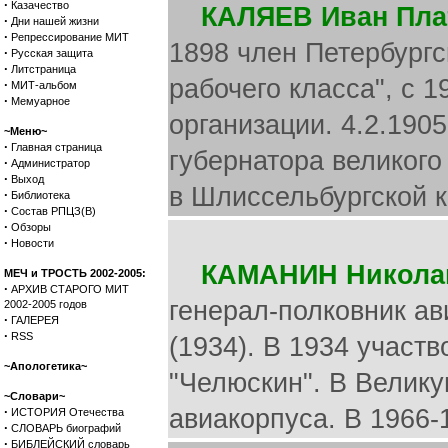
·
Казачество
КАЛЯЕВ Иван Пла
·
Дни нашей жизни
·
Репрессирование МИТ
1898 член Петербург
·
Русская защита
·
Литстраница
рабочего класса", с 
·
МИТ-альбом
·
Мемуарное
организации. 4.2.190
~Меню~
·
Главная страница
губернатора великого
·
Администратор
·
Выход
в Шлиссельбургской к
·
Библиотека
·
Состав РПЦЗ(В)
·
Обзоры
·
Новости
КАМАНИН Никола
МЕЧ и ТРОСТЬ 2002-2005:
·
АРХИВ СТАРОГО МИТ
генерал-полковник ав
2002-2005 годов
·
ГАЛЕРЕЯ
·
RSS
(1934). В 1934 участ
~Апологетика~
"Челюскин". В Велик
~Словари~
·
авиакорпуса. В 1966-
ИСТОРИЯ Отечества
·
СЛОВАРЬ биографий
·
БИБЛЕЙСКИЙ словарь