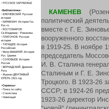
·
РУССКОЕ ЗАРУБЕЖЬЕ
КАМЕНЕВ
(Розенф
~Библиотечка~
·
КЛЮЧЕВСКИЙ: Русская
история
политический деятель
·
КАРАМЗИН: История Гос.
Рос-го
вместе с Г. Е. Зинов
·
КОСТОМАРОВ:
Св.Владимир - Романовы
вооруженного восстан
·
ПЛАТОНОВ: Русская
история
·
ТАТИЩЕВ: История
в 1919-25. В ноябре 
Российская
·
Митр.МАКАРИЙ: История
председатель Моссов
Рус. Церкви
·
СОЛОВЬЕВ: История
И. В. Сталина генера
России
·
ВЕРНАДСКИЙ: Древняя
Русь
Сталиным и Г. Е. Зин
·
Журнал ДВУГЛАВЫЙ
ОРЕЛЪ 1921 год
Троцкого. В 1923-26 
~Сервисы~
СССР; в 1924-26 пре
·
Поиск по сайту
·
Статистика
·
Навигация
1923-26 директор Инс
"новой" (ленинградск