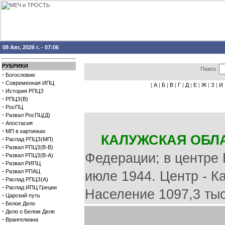
08 Авг, 2026 г. - 07:06
РУБРИКИ
Поиск
·
Богословие
·
Современная ИПЦ
[
А
|
Б
|
В
|
Г
|
Д
|
Е
|
Ж
|
З
|
И
·
История РПЦЗ
·
РПЦЗ(В)
·
РосПЦ
·
Развал РосПЦ(Д)
·
Апостасия
·
МП в картинках
КАЛУЖСКАЯ ОБЛ
·
Распад РПЦЗ(МП)
·
Развал РПЦЗ(В-В)
Федерации; в центре 
·
Развал РПЦЗ(В-А)
·
Развал РИПЦ
·
Развал РПАЦ
июле 1944. Центр - Ка
·
Распад РПЦЗ(А)
·
Распад ИПЦ Греции
Население 1097,3 тыс
·
Царский путь
·
Белое Дело
·
Дело о Белом Деле
·
Врангелиана