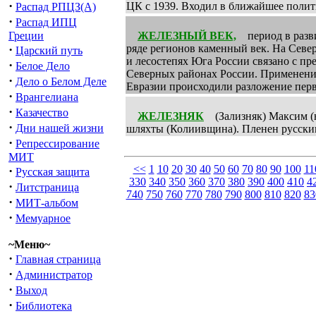
·
ЦК с 1939. Входил в ближайшее полити
Распад РПЦЗ(А)
·
Распад ИПЦ
Греции
ЖЕЛЕЗНЫЙ ВЕК,
период в разви
·
ряде регионов каменный век. На Северн
Царский путь
и лесостепях Юга России связано с п
·
Белое Дело
Северных районах России. Применение
·
Дело о Белом Деле
Евразии происходили разложение перв
·
Врангелиана
·
Казачество
ЖЕЛЕЗНЯК
(Зализняк) Максим (на
·
Дни нашей жизни
шляхты (Колиивщина). Пленен русским
·
Репрессирование
МИТ
<<
1
10
20
30
40
50
60
70
80
90
100
11
·
Русская защита
330
340
350
360
370
380
390
400
410
4
·
Литстраница
740
750
760
770
780
790
800
810
820
83
·
МИТ-альбом
·
Мемуарное
~Меню~
·
Главная страница
·
Администратор
·
Выход
·
Библиотека