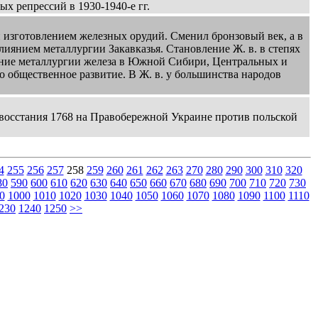
х репрессий в 1930-1940-е гг.
 изготовлением железных орудий. Сменил бронзовый век, а в
влиянием металлургии Закавказья. Становление Ж. в. в степях
нение металлургии железа в Южной Сибири, Центральных и
 общественное развитие. В Ж. в. у большинства народов
й восстания 1768 на Правобережной Украине против польской
4
255
256
257
258
259
260
261
262
263
270
280
290
300
310
320
80
590
600
610
620
630
640
650
660
670
680
690
700
710
720
730
0
1000
1010
1020
1030
1040
1050
1060
1070
1080
1090
1100
1110
230
1240
1250
>>