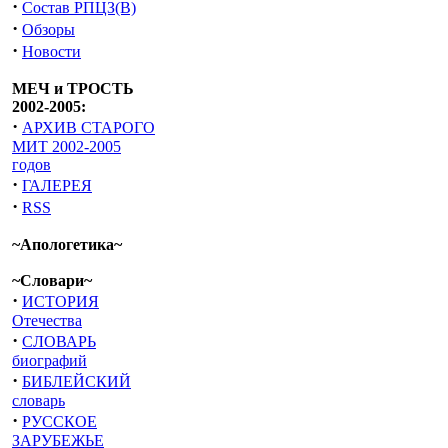
·
Состав РПЦЗ(В)
·
Обзоры
·
Новости
МЕЧ и ТРОСТЬ
2002-2005:
·
АРХИВ СТАРОГО
МИТ 2002-2005
годов
·
ГАЛЕРЕЯ
·
RSS
~Апологетика~
~Словари~
·
ИСТОРИЯ
Отечества
·
СЛОВАРЬ
биографий
·
БИБЛЕЙСКИЙ
словарь
·
РУССКОЕ
ЗАРУБЕЖЬЕ