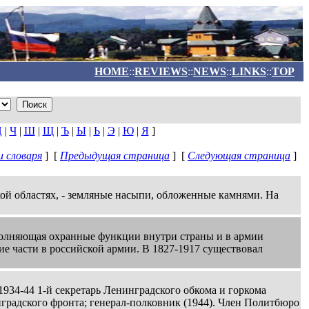
HOME
::
REVIEWS
::
NEWS
::
LINKS
::
TOP
Ц
|
Ч
|
Ш
|
Щ
|
Ъ
|
Ы
|
Ь
|
Э
|
Ю
|
Я
]
 словаря
] [
Предыдущая страница
] [
Следующая страница
]
ой областях, - земляные насыпи, обложенные камнями. На
полняющая охранные функции внутри страны и в армии
ие части в российской армии. В 1827-1917 существовал
1934-44 1-й секретарь Ленинградского обкома и горкома
градского фронта; генерал-полковник (1944). Член Политбюро