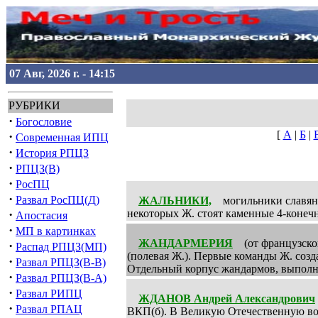
07 Авг, 2026 г. - 14:15
РУБРИКИ
·
Богословие
[
А
|
Б
|
·
Современная ИПЦ
·
История РПЦЗ
·
РПЦЗ(В)
·
РосПЦ
·
Развал РосПЦ(Д)
ЖАЛЬНИКИ,
могильники славян и
·
некоторых Ж. стоят каменные 4-конеч
Апостасия
·
МП в картинках
ЖАНДАРМЕРИЯ
(от французског
·
Распад РПЦЗ(МП)
(полевая Ж.). Первые команды Ж. созд
·
Развал РПЦЗ(В-В)
Отдельный корпус жандармов, выпол
·
Развал РПЦЗ(В-А)
·
Развал РИПЦ
ЖДАНОВ Андрей Александрович
·
Развал РПАЦ
ВКП(б). В Великую Отечественную вой