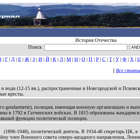
История Отечества
Поиск
В
|
Г
|
Д
|
Е
|
Ж
|
З
|
И
|
Й
|
К
|
Л
|
М
|
Н
|
О
|
П
|
Р
|
С
|
Т
|
У
|
Ф
|
Х
|
[
Все статьи
 води (12-15 вв.), распространенные в Новгородской и Псковск
ные кресты.
о gendarmerie), полиция, имеющая военную организацию и вы
аны в 1792 в Гатчинских войсках. В 1815 образованы жандармск
нявший функции политической полиции.
(1896-1948), политический деятель. В 1934-48 секретарь ЦК, в 
ну член Военного совета северо-западного направления, Ленин