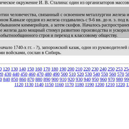
ческое окружение И. В. Сталина: один из организаторов массовы
тии человечества, связанный с освоением металлургии железа и
ом Кавказе орудия из железа создавались с 9-6 вв. до н. э. под 
ребыванием киммерийцев, а затем скифов. Началось распростра
 железа дало мощный стимул развитию производства и ускорило
обытнообщинного строя и переход к классовому обществу.
чало 1740-х гг. - ?), запорожский казак, один из руководителе
и войсками, сослан в Сибирь.
0
120
130
140
150
160
170
180
190
200
210
220
230
240
250
253
25
20
430
440
450
460
470
480
490
500
510
520
530
540
550
560
570
5
0
840
850
860
870
880
890
900
910
920
930
940
950
960
970
980
99
1120
1130
1140
1150
1160
1170
1180
1190
1200
1210
1220
1