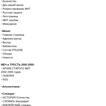
·
Казачество
·
Дни нашей жизни
·
Репрессирование МИТ
·
Русская защита
·
Литстраница
·
МИТ-альбом
·
Мемуарное
~Меню~
·
Главная страница
·
Администратор
·
Выход
·
Библиотека
·
Состав РПЦЗ(В)
·
Обзоры
·
Новости
МЕЧ и ТРОСТЬ 2002-2005:
·
АРХИВ СТАРОГО МИТ
2002-2005 годов
·
ГАЛЕРЕЯ
·
RSS
~Апологетика~
~Словари~
·
ИСТОРИЯ Отечества
·
СЛОВАРЬ биографий
·
БИБЛЕЙСКИЙ словарь