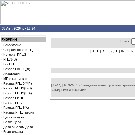
08 Авг, 2026 г. - 18:24
РУБРИКИ
Поиск
·
Богословие
·
Современная ИПЦ
[
А
|
Б
|
В
|
Г
|
Д
|
Е
|
Ж
|
З
|
И
·
История РПЦЗ
·
РПЦЗ(В)
·
РосПЦ
·
Развал РосПЦ(Д)
·
Апостасия
·
МП в картинках
·
Распад РПЦЗ(МП)
[
1947,
] 10.3-24.4. Совещание министров иностранны
·
Развал РПЦЗ(В-В)
западными державами.
·
Развал РПЦЗ(В-А)
·
Развал РИПЦ
·
Развал РПАЦ
·
Распад РПЦЗ(А)
·
Распад ИПЦ Греции
·
Царский путь
·
Белое Дело
·
Дело о Белом Деле
·
Врангелиана