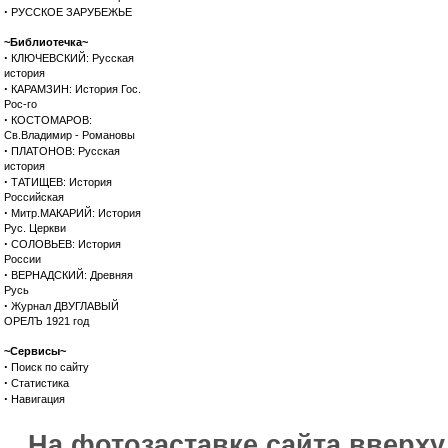
·
РУССКОЕ ЗАРУБЕЖЬЕ
~Библиотечка~
·
КЛЮЧЕВСКИЙ: Русская
история
·
КАРАМЗИН: История Гос.
Рос-го
·
КОСТОМАРОВ:
Св.Владимир - Романовы
·
ПЛАТОНОВ: Русская
история
·
ТАТИЩЕВ: История
Российская
·
Митр.МАКАРИЙ: История
Рус. Церкви
·
СОЛОВЬЕВ: История
России
·
ВЕРНАДСКИЙ: Древняя
Русь
·
Журнал ДВУГЛАВЫЙ
ОРЕЛЪ 1921 год
~Сервисы~
·
Поиск по сайту
·
Статистика
·
Навигация
На фотозаставке сайта вверх