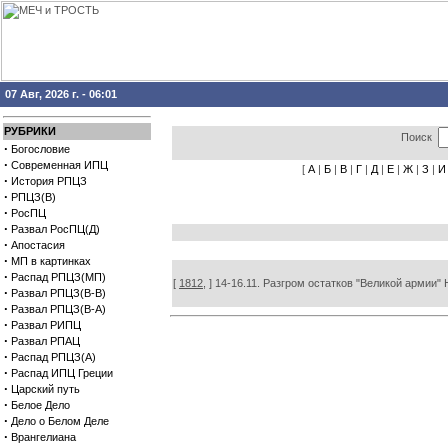
07 Авг, 2026 г. - 06:01
РУБРИКИ
Поиск
·
Богословие
·
Современная ИПЦ
[
А
|
Б
|
В
|
Г
|
Д
|
Е
|
Ж
|
З
|
И
·
История РПЦЗ
·
РПЦЗ(В)
·
РосПЦ
·
Развал РосПЦ(Д)
·
Апостасия
·
МП в картинках
·
Распад РПЦЗ(МП)
[
1812,
] 14-16.11. Разгром остатков "Великой армии"
·
Развал РПЦЗ(В-В)
·
Развал РПЦЗ(В-А)
·
Развал РИПЦ
·
Развал РПАЦ
·
Распад РПЦЗ(А)
·
Распад ИПЦ Греции
·
Царский путь
·
Белое Дело
·
Дело о Белом Деле
·
Врангелиана