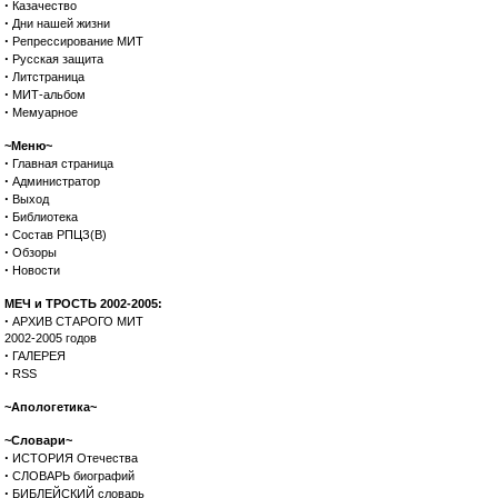
·
Казачество
·
Дни нашей жизни
·
Репрессирование МИТ
·
Русская защита
·
Литстраница
·
МИТ-альбом
·
Мемуарное
~Меню~
·
Главная страница
·
Администратор
·
Выход
·
Библиотека
·
Состав РПЦЗ(В)
·
Обзоры
·
Новости
МЕЧ и ТРОСТЬ 2002-2005:
·
АРХИВ СТАРОГО МИТ
2002-2005 годов
·
ГАЛЕРЕЯ
·
RSS
~Апологетика~
~Словари~
·
ИСТОРИЯ Отечества
·
СЛОВАРЬ биографий
·
БИБЛЕЙСКИЙ словарь