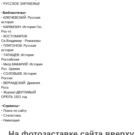
·
РУССКОЕ ЗАРУБЕЖЬЕ
~Библиотечка~
·
КЛЮЧЕВСКИЙ: Русская
история
·
КАРАМЗИН: История Гос.
Рос-го
·
КОСТОМАРОВ:
Св.Владимир - Романовы
·
ПЛАТОНОВ: Русская
история
·
ТАТИЩЕВ: История
Российская
·
Митр.МАКАРИЙ: История
Рус. Церкви
·
СОЛОВЬЕВ: История
России
·
ВЕРНАДСКИЙ: Древняя
Русь
·
Журнал ДВУГЛАВЫЙ
ОРЕЛЪ 1921 год
~Сервисы~
·
Поиск по сайту
·
Статистика
·
Навигация
На фотозаставке сайта вверх