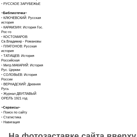
·
РУССКОЕ ЗАРУБЕЖЬЕ
~Библиотечка~
·
КЛЮЧЕВСКИЙ: Русская
история
·
КАРАМЗИН: История Гос.
Рос-го
·
КОСТОМАРОВ:
Св.Владимир - Романовы
·
ПЛАТОНОВ: Русская
история
·
ТАТИЩЕВ: История
Российская
·
Митр.МАКАРИЙ: История
Рус. Церкви
·
СОЛОВЬЕВ: История
России
·
ВЕРНАДСКИЙ: Древняя
Русь
·
Журнал ДВУГЛАВЫЙ
ОРЕЛЪ 1921 год
~Сервисы~
·
Поиск по сайту
·
Статистика
·
Навигация
На фотозаставке сайта вверх