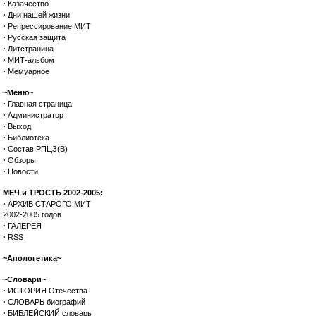
·
Казачество
·
Дни нашей жизни
·
Репрессирование МИТ
·
Русская защита
·
Литстраница
·
МИТ-альбом
·
Мемуарное
~Меню~
·
Главная страница
·
Администратор
·
Выход
·
Библиотека
·
Состав РПЦЗ(В)
·
Обзоры
·
Новости
МЕЧ и ТРОСТЬ 2002-2005:
·
АРХИВ СТАРОГО МИТ
2002-2005 годов
·
ГАЛЕРЕЯ
·
RSS
~Апологетика~
~Словари~
·
ИСТОРИЯ Отечества
·
СЛОВАРЬ биографий
·
БИБЛЕЙСКИЙ словарь