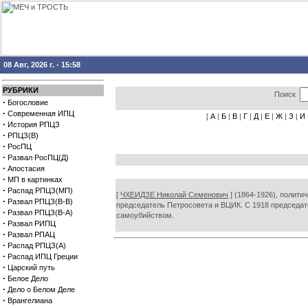
08 Авг, 2026 г. - 15:58
РУБРИКИ
Поиск
·
Богословие
·
Современная ИПЦ
[
А
|
Б
|
В
|
Г
|
Д
|
Е
|
Ж
|
З
|
И
·
История РПЦЗ
·
РПЦЗ(В)
·
РосПЦ
·
Развал РосПЦ(Д)
·
Апостасия
·
МП в картинках
·
Распад РПЦЗ(МП)
[
ЧХЕИДЗЕ Николай Семенович
] (1864-1926), полити
·
Развал РПЦЗ(В-В)
председатель Петросовета и ВЦИК. С 1918 председате
·
Развал РПЦЗ(В-А)
самоубийством.
·
Развал РИПЦ
·
Развал РПАЦ
·
Распад РПЦЗ(А)
·
Распад ИПЦ Греции
·
Царский путь
·
Белое Дело
·
Дело о Белом Деле
·
Врангелиана