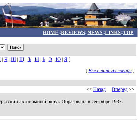
HOME
::
REVIEWS
::
NEWS
::
LINKS
::
TOP
Ц
|
Ч
|
Ш
|
Щ
|
Ъ
|
Ы
|
Ь
|
Э
|
Ю
|
Я
]
[
Все статьи словаря
]
<<
Назад
Вперед
>>
урятский автономный округ. Образована в сентябре 1937.