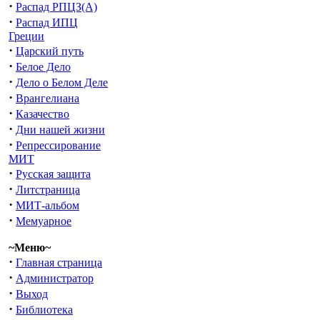
·
Распад РПЦЗ(А)
·
Распад ИПЦ
Греции
·
Царский путь
·
Белое Дело
·
Дело о Белом Деле
·
Врангелиана
·
Казачество
·
Дни нашей жизни
·
Репрессирование
МИТ
·
Русская защита
·
Литстраница
·
МИТ-альбом
·
Мемуарное
~Меню~
·
Главная страница
·
Администратор
·
Выход
·
Библиотека