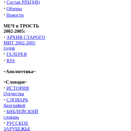
·
Состав РПЦЗ(В)
·
Обзоры
·
Новости
МЕЧ и ТРОСТЬ
2002-2005:
·
АРХИВ СТАРОГО
МИТ 2002-2005
годов
·
ГАЛЕРЕЯ
·
RSS
~Апологетика~
~Словари~
·
ИСТОРИЯ
Отечества
·
СЛОВАРЬ
биографий
·
БИБЛЕЙСКИЙ
словарь
·
РУССКОЕ
ЗАРУБЕЖЬЕ