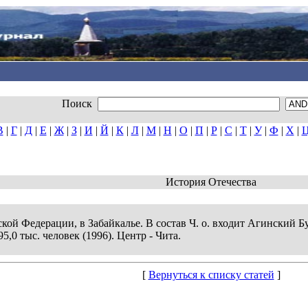
Поиск
В
|
Г
|
Д
|
Е
|
Ж
|
З
|
И
|
Й
|
К
|
Л
|
М
|
Н
|
О
|
П
|
Р
|
С
|
Т
|
У
|
Ф
|
Х
|
История Отечества
ской Федерации, в Забайкалье. В состав Ч. о. входит Агинский Б
5,0 тыс. человек (1996). Центр - Чита.
[
Вернуться к списку статей
]