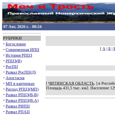
07 Авг, 2026 г. - 00:24
РУБРИКИ
·
Богословие
[
А
|
Б
|
·
Современная ИПЦ
·
История РПЦЗ
·
РПЦЗ(В)
·
РосПЦ
·
Развал РосПЦ(Д)
·
Апостасия
·
[
ЧИТИНСКАЯ ОБЛАСТЬ,
] в Россий
МП в картинках
Площадь 431,5 тыс. км2. Население 129
·
Распад РПЦЗ(МП)
·
Развал РПЦЗ(В-В)
·
Развал РПЦЗ(В-А)
·
Развал РИПЦ
·
Развал РПАЦ