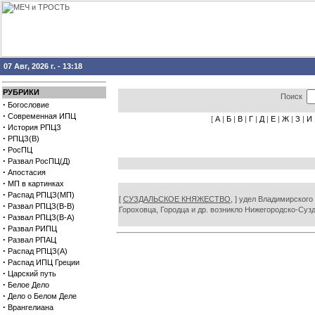
07 Авг, 2026 г. - 13:18
РУБРИКИ
Поиск
·
Богословие
·
Современная ИПЦ
[
А
|
Б
|
В
|
Г
|
Д
|
Е
|
Ж
|
З
|
И
·
История РПЦЗ
·
РПЦЗ(В)
·
РосПЦ
·
Развал РосПЦ(Д)
·
Апостасия
·
МП в картинках
·
Распад РПЦЗ(МП)
[
СУЗДАЛЬСКОЕ КНЯЖЕСТВО,
] удел Владимирского 
·
Развал РПЦЗ(В-В)
Гороховца, Городца и др. возникло Нижегородско-Суз
·
Развал РПЦЗ(В-А)
·
Развал РИПЦ
·
Развал РПАЦ
·
Распад РПЦЗ(А)
·
Распад ИПЦ Греции
·
Царский путь
·
Белое Дело
·
Дело о Белом Деле
·
Врангелиана