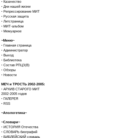
·
Казачество
·
Дни нашей жизни
·
Репрессирование МИТ
·
Русская защита
·
Литстраница
·
МИТ-альбом
·
Мемуарное
~Меню~
·
Главная страница
·
Администратор
·
Выход
·
Библиотека
·
Состав РПЦЗ(В)
·
Обзоры
·
Новости
МЕЧ и ТРОСТЬ 2002-2005:
·
АРХИВ СТАРОГО МИТ
2002-2005 годов
·
ГАЛЕРЕЯ
·
RSS
~Апологетика~
~Словари~
·
ИСТОРИЯ Отечества
·
СЛОВАРЬ биографий
·
БИБЛЕЙСКИЙ словарь