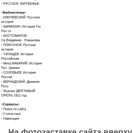
·
РУССКОЕ ЗАРУБЕЖЬЕ
~Библиотечка~
·
КЛЮЧЕВСКИЙ: Русская
история
·
КАРАМЗИН: История Гос.
Рос-го
·
КОСТОМАРОВ:
Св.Владимир - Романовы
·
ПЛАТОНОВ: Русская
история
·
ТАТИЩЕВ: История
Российская
·
Митр.МАКАРИЙ: История
Рус. Церкви
·
СОЛОВЬЕВ: История
России
·
ВЕРНАДСКИЙ: Древняя
Русь
·
Журнал ДВУГЛАВЫЙ
ОРЕЛЪ 1921 год
~Сервисы~
·
Поиск по сайту
·
Статистика
·
Навигация
На фотозаставке сайта вверх