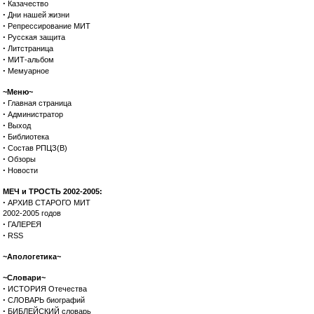
·
Казачество
·
Дни нашей жизни
·
Репрессирование МИТ
·
Русская защита
·
Литстраница
·
МИТ-альбом
·
Мемуарное
~Меню~
·
Главная страница
·
Администратор
·
Выход
·
Библиотека
·
Состав РПЦЗ(В)
·
Обзоры
·
Новости
МЕЧ и ТРОСТЬ 2002-2005:
·
АРХИВ СТАРОГО МИТ
2002-2005 годов
·
ГАЛЕРЕЯ
·
RSS
~Апологетика~
~Словари~
·
ИСТОРИЯ Отечества
·
СЛОВАРЬ биографий
·
БИБЛЕЙСКИЙ словарь