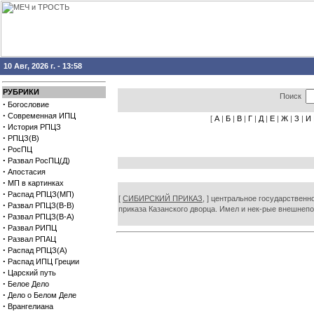
10 Авг, 2026 г. - 13:58
РУБРИКИ
Поиск
·
Богословие
·
Современная ИПЦ
[
А
|
Б
|
В
|
Г
|
Д
|
Е
|
Ж
|
З
|
И
·
История РПЦЗ
·
РПЦЗ(В)
·
РосПЦ
·
Развал РосПЦ(Д)
·
Апостасия
·
МП в картинках
·
Распад РПЦЗ(МП)
[
СИБИРСКИЙ ПРИКАЗ,
] центральное государственно
·
Развал РПЦЗ(В-В)
приказа Казанского дворца. Имел и нек-рые внешнеп
·
Развал РПЦЗ(В-А)
·
Развал РИПЦ
·
Развал РПАЦ
·
Распад РПЦЗ(А)
·
Распад ИПЦ Греции
·
Царский путь
·
Белое Дело
·
Дело о Белом Деле
·
Врангелиана