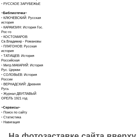
·
РУССКОЕ ЗАРУБЕЖЬЕ
~Библиотечка~
·
КЛЮЧЕВСКИЙ: Русская
история
·
КАРАМЗИН: История Гос.
Рос-го
·
КОСТОМАРОВ:
Св.Владимир - Романовы
·
ПЛАТОНОВ: Русская
история
·
ТАТИЩЕВ: История
Российская
·
Митр.МАКАРИЙ: История
Рус. Церкви
·
СОЛОВЬЕВ: История
России
·
ВЕРНАДСКИЙ: Древняя
Русь
·
Журнал ДВУГЛАВЫЙ
ОРЕЛЪ 1921 год
~Сервисы~
·
Поиск по сайту
·
Статистика
·
Навигация
На фотозаставке сайта вверх