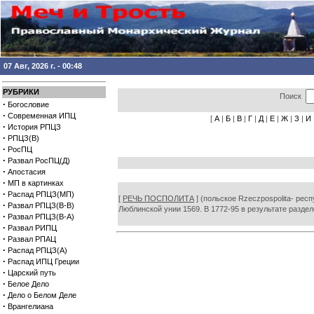
07 Авг, 2026 г. - 00:48
РУБРИКИ
Поиск
·
Богословие
·
Современная ИПЦ
[
А
|
Б
|
В
|
Г
|
Д
|
Е
|
Ж
|
З
|
И
·
История РПЦЗ
·
РПЦЗ(В)
·
РосПЦ
·
Развал РосПЦ(Д)
·
Апостасия
·
МП в картинках
·
Распад РПЦЗ(МП)
[
РЕЧЬ ПОСПОЛИТА
] (польское Rzеczpospolita- рес
·
Развал РПЦЗ(В-В)
Люблинской унии 1569. В 1772-95 в результате раздел
·
Развал РПЦЗ(В-А)
·
Развал РИПЦ
·
Развал РПАЦ
·
Распад РПЦЗ(А)
·
Распад ИПЦ Греции
·
Царский путь
·
Белое Дело
·
Дело о Белом Деле
·
Врангелиана