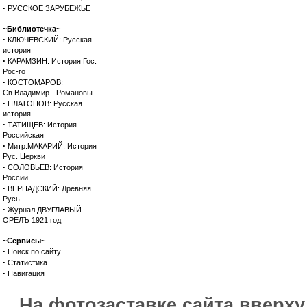
·
РУССКОЕ ЗАРУБЕЖЬЕ
~Библиотечка~
·
КЛЮЧЕВСКИЙ: Русская
история
·
КАРАМЗИН: История Гос.
Рос-го
·
КОСТОМАРОВ:
Св.Владимир - Романовы
·
ПЛАТОНОВ: Русская
история
·
ТАТИЩЕВ: История
Российская
·
Митр.МАКАРИЙ: История
Рус. Церкви
·
СОЛОВЬЕВ: История
России
·
ВЕРНАДСКИЙ: Древняя
Русь
·
Журнал ДВУГЛАВЫЙ
ОРЕЛЪ 1921 год
~Сервисы~
·
Поиск по сайту
·
Статистика
·
Навигация
На фотозаставке сайта вверх