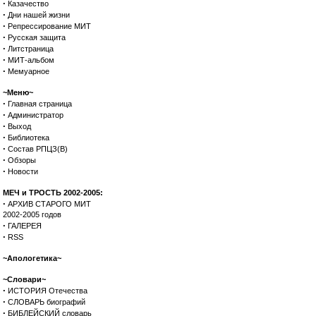
·
Казачество
·
Дни нашей жизни
·
Репрессирование МИТ
·
Русская защита
·
Литстраница
·
МИТ-альбом
·
Мемуарное
~Меню~
·
Главная страница
·
Администратор
·
Выход
·
Библиотека
·
Состав РПЦЗ(В)
·
Обзоры
·
Новости
МЕЧ и ТРОСТЬ 2002-2005:
·
АРХИВ СТАРОГО МИТ
2002-2005 годов
·
ГАЛЕРЕЯ
·
RSS
~Апологетика~
~Словари~
·
ИСТОРИЯ Отечества
·
СЛОВАРЬ биографий
·
БИБЛЕЙСКИЙ словарь