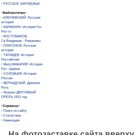
·
РУССКОЕ ЗАРУБЕЖЬЕ
~Библиотечка~
·
КЛЮЧЕВСКИЙ: Русская
история
·
КАРАМЗИН: История Гос.
Рос-го
·
КОСТОМАРОВ:
Св.Владимир - Романовы
·
ПЛАТОНОВ: Русская
история
·
ТАТИЩЕВ: История
Российская
·
Митр.МАКАРИЙ: История
Рус. Церкви
·
СОЛОВЬЕВ: История
России
·
ВЕРНАДСКИЙ: Древняя
Русь
·
Журнал ДВУГЛАВЫЙ
ОРЕЛЪ 1921 год
~Сервисы~
·
Поиск по сайту
·
Статистика
·
Навигация
На фотозаставке сайта вверх