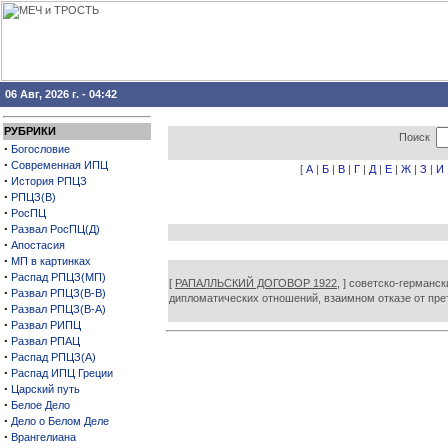
06 Авг, 2026 г. - 04:42
РУБРИКИ
Поиск
·
Богословие
·
Современная ИПЦ
[
А
|
Б
|
В
|
Г
|
Д
|
Е
|
Ж
|
З
|
И
·
История РПЦЗ
·
РПЦЗ(В)
·
РосПЦ
·
Развал РосПЦ(Д)
·
Апостасия
·
МП в картинках
·
Распад РПЦЗ(МП)
[
РАПАЛЛЬСКИЙ ДОГОВОР 1922,
] советско-германск
·
Развал РПЦЗ(В-В)
дипломатических отношений, взаимном отказе от прет
·
Развал РПЦЗ(В-А)
·
Развал РИПЦ
·
Развал РПАЦ
·
Распад РПЦЗ(А)
·
Распад ИПЦ Греции
·
Царский путь
·
Белое Дело
·
Дело о Белом Деле
·
Врангелиана