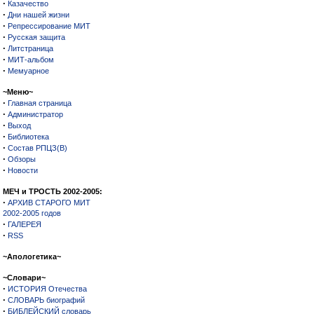
·
Казачество
·
Дни нашей жизни
·
Репрессирование МИТ
·
Русская защита
·
Литстраница
·
МИТ-альбом
·
Мемуарное
~Меню~
·
Главная страница
·
Администратор
·
Выход
·
Библиотека
·
Состав РПЦЗ(В)
·
Обзоры
·
Новости
МЕЧ и ТРОСТЬ 2002-2005:
·
АРХИВ СТАРОГО МИТ
2002-2005 годов
·
ГАЛЕРЕЯ
·
RSS
~Апологетика~
~Словари~
·
ИСТОРИЯ Отечества
·
СЛОВАРЬ биографий
·
БИБЛЕЙСКИЙ словарь