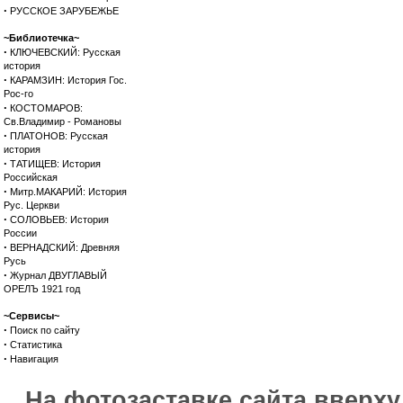
·
РУССКОЕ ЗАРУБЕЖЬЕ
~Библиотечка~
·
КЛЮЧЕВСКИЙ: Русская
история
·
КАРАМЗИН: История Гос.
Рос-го
·
КОСТОМАРОВ:
Св.Владимир - Романовы
·
ПЛАТОНОВ: Русская
история
·
ТАТИЩЕВ: История
Российская
·
Митр.МАКАРИЙ: История
Рус. Церкви
·
СОЛОВЬЕВ: История
России
·
ВЕРНАДСКИЙ: Древняя
Русь
·
Журнал ДВУГЛАВЫЙ
ОРЕЛЪ 1921 год
~Сервисы~
·
Поиск по сайту
·
Статистика
·
Навигация
На фотозаставке сайта вверх