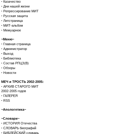
·
Казачество
·
Дни нашей жизни
·
Репрессирование МИТ
·
Русская защита
·
Литстраница
·
МИТ-альбом
·
Мемуарное
~Меню~
·
Главная страница
·
Администратор
·
Выход
·
Библиотека
·
Состав РПЦЗ(В)
·
Обзоры
·
Новости
МЕЧ и ТРОСТЬ 2002-2005:
·
АРХИВ СТАРОГО МИТ
2002-2005 годов
·
ГАЛЕРЕЯ
·
RSS
~Апологетика~
~Словари~
·
ИСТОРИЯ Отечества
·
СЛОВАРЬ биографий
·
БИБЛЕЙСКИЙ словарь