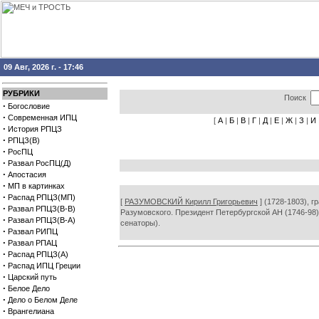
09 Авг, 2026 г. - 17:46
РУБРИКИ
Поиск
·
Богословие
·
Современная ИПЦ
[
А
|
Б
|
В
|
Г
|
Д
|
Е
|
Ж
|
З
|
И
·
История РПЦЗ
·
РПЦЗ(В)
·
РосПЦ
·
Развал РосПЦ(Д)
·
Апостасия
·
МП в картинках
·
Распад РПЦЗ(МП)
[
РАЗУМОВСКИЙ Кирилл Григорьевич
] (1728-1803), г
·
Развал РПЦЗ(В-В)
Разумовского. Президент Петербургской АН (1746-98).
·
Развал РПЦЗ(В-А)
сенаторы).
·
Развал РИПЦ
·
Развал РПАЦ
·
Распад РПЦЗ(А)
·
Распад ИПЦ Греции
·
Царский путь
·
Белое Дело
·
Дело о Белом Деле
·
Врангелиана