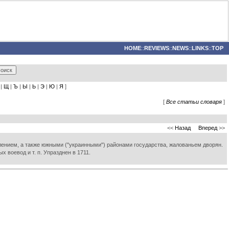
HOME
::
REVIEWS
::
NEWS
::
LINKS
::
TOP
|
Щ
|
Ъ
|
Ы
|
Ь
|
Э
|
Ю
|
Я
]
[
Все статьи словаря
]
<<
Назад
Вперед
>>
лением, а также южными ("украинными") районами государства, жалованьем дворян.
 воевод и т. п. Упразднен в 1711.