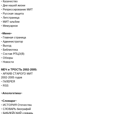
·
Казачество
·
Дни нашей жизни
·
Репрессирование МИТ
·
Русская защита
·
Литстраница
·
МИТ-альбом
·
Мемуарное
~Меню~
·
Главная страница
·
Администратор
·
Выход
·
Библиотека
·
Состав РПЦЗ(В)
·
Обзоры
·
Новости
МЕЧ и ТРОСТЬ 2002-2005:
·
АРХИВ СТАРОГО МИТ
2002-2005 годов
·
ГАЛЕРЕЯ
·
RSS
~Апологетика~
~Словари~
·
ИСТОРИЯ Отечества
·
СЛОВАРЬ биографий
·
БИБЛЕЙСКИЙ словарь