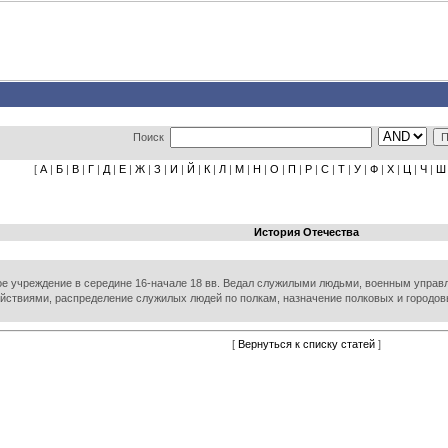
Поиск
[
А
|
Б
|
В
|
Г
|
Д
|
Е
|
Ж
|
З
|
И
|
Й
|
К
|
Л
|
М
|
Н
|
О
|
П
|
Р
|
С
|
Т
|
У
|
Ф
|
Х
|
Ц
|
Ч
|
Ш
История Отечества
ое учреждение в середине 16-начале 18 вв. Ведал служилыми людьми, военным управ
йствиями, распределение служилых людей по полкам, назначение полковых и городовых
[
Вернуться к списку статей
]