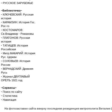
·
РУССКОЕ ЗАРУБЕЖЬЕ
~Библиотечка~
·
КЛЮЧЕВСКИЙ: Русская
история
·
КАРАМЗИН: История Гос.
Рос-го
·
КОСТОМАРОВ:
Св.Владимир - Романовы
·
ПЛАТОНОВ: Русская
история
·
ТАТИЩЕВ: История
Российская
·
Митр.МАКАРИЙ: История
Рус. Церкви
·
СОЛОВЬЕВ: История
России
·
ВЕРНАДСКИЙ: Древняя
Русь
·
Журнал ДВУГЛАВЫЙ
ОРЕЛЪ 1921 год
~Сервисы~
·
Поиск по сайту
·
Статистика
·
Навигация
На фотозаставке сайта вверху последняя резиденция митрополита Виталия 