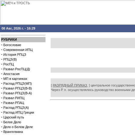
08 Авг, 2026 г. - 16:29
РУБРИКИ
·
Богословие
·
Современная ИПЦ
·
История РПЦЗ
·
РПЦЗ(В)
·
РосПЦ
·
Развал РосПЦ(Д)
·
Апостасия
·
МП в картинках
·
Распад РПЦЗ(МП)
[
РАЗРЯДНЫЙ ПРИКАЗ,
] центральное государственн
·
Развал РПЦЗ(В-В)
Через Р. п. осуществлялось руководство военными де
·
Развал РПЦЗ(В-А)
·
Развал РИПЦ
·
Развал РПАЦ
·
Распад РПЦЗ(А)
·
Распад ИПЦ Греции
·
Царский путь
·
Белое Дело
·
Дело о Белом Деле
·
Врангелиана