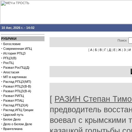
10 Авг, 2026 г. - 14:02
РУБРИКИ
Поиск
·
Богословие
·
Современная ИПЦ
[
А
|
Б
|
В
|
Г
|
Д
|
Е
|
Ж
|
З
|
И
·
История РПЦЗ
·
РПЦЗ(В)
·
РосПЦ
·
Развал РосПЦ(Д)
·
Апостасия
·
МП в картинках
·
Распад РПЦЗ(МП)
·
Развал РПЦЗ(В-В)
·
Развал РПЦЗ(В-А)
·
Развал РИПЦ
[
РАЗИН Степан Тим
·
Развал РПАЦ
·
Распад РПЦЗ(А)
предводитель восстан
·
Распад ИПЦ Греции
·
Царский путь
воевал с крымскими т
·
Белое Дело
·
Дело о Белом Деле
·
казацкой голытьбы со
Врангелиана