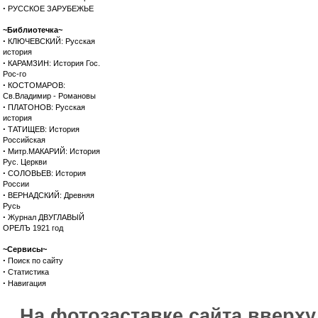
·
РУССКОЕ ЗАРУБЕЖЬЕ
~Библиотечка~
·
КЛЮЧЕВСКИЙ: Русская
история
·
КАРАМЗИН: История Гос.
Рос-го
·
КОСТОМАРОВ:
Св.Владимир - Романовы
·
ПЛАТОНОВ: Русская
история
·
ТАТИЩЕВ: История
Российская
·
Митр.МАКАРИЙ: История
Рус. Церкви
·
СОЛОВЬЕВ: История
России
·
ВЕРНАДСКИЙ: Древняя
Русь
·
Журнал ДВУГЛАВЫЙ
ОРЕЛЪ 1921 год
~Сервисы~
·
Поиск по сайту
·
Статистика
·
Навигация
На фотозаставке сайта вверх