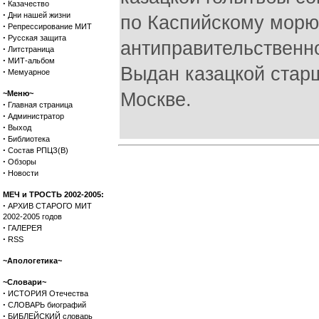
·
Казачество
·
Дни нашей жизни
по Каспийскому морю
·
Репрессирование МИТ
·
Русская защита
антиправительственно
·
Литстраница
·
МИТ-альбом
Выдан казацкой старш
·
Мемуарное
~Меню~
Москве.
·
Главная страница
·
Администратор
·
Выход
·
Библиотека
·
Состав РПЦЗ(В)
·
Обзоры
·
Новости
МЕЧ и ТРОСТЬ 2002-2005:
·
АРХИВ СТАРОГО МИТ
2002-2005 годов
·
ГАЛЕРЕЯ
·
RSS
~Апологетика~
~Словари~
·
ИСТОРИЯ Отечества
·
СЛОВАРЬ биографий
·
БИБЛЕЙСКИЙ словарь