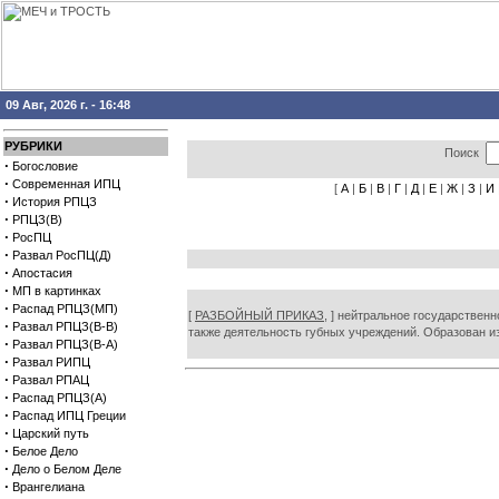
09 Авг, 2026 г. - 16:48
РУБРИКИ
Поиск
·
Богословие
·
Современная ИПЦ
[
А
|
Б
|
В
|
Г
|
Д
|
Е
|
Ж
|
З
|
И
·
История РПЦЗ
·
РПЦЗ(В)
·
РосПЦ
·
Развал РосПЦ(Д)
·
Апостасия
·
МП в картинках
·
Распад РПЦЗ(МП)
[
РАЗБОЙНЫЙ ПРИКАЗ,
] нейтральное государственн
·
Развал РПЦЗ(В-В)
также деятельность губных учреждений. Образован из 
·
Развал РПЦЗ(В-А)
·
Развал РИПЦ
·
Развал РПАЦ
·
Распад РПЦЗ(А)
·
Распад ИПЦ Греции
·
Царский путь
·
Белое Дело
·
Дело о Белом Деле
·
Врангелиана