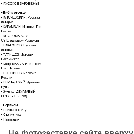
·
РУССКОЕ ЗАРУБЕЖЬЕ
~Библиотечка~
·
КЛЮЧЕВСКИЙ: Русская
история
·
КАРАМЗИН: История Гос.
Рос-го
·
КОСТОМАРОВ:
Св.Владимир - Романовы
·
ПЛАТОНОВ: Русская
история
·
ТАТИЩЕВ: История
Российская
·
Митр.МАКАРИЙ: История
Рус. Церкви
·
СОЛОВЬЕВ: История
России
·
ВЕРНАДСКИЙ: Древняя
Русь
·
Журнал ДВУГЛАВЫЙ
ОРЕЛЪ 1921 год
~Сервисы~
·
Поиск по сайту
·
Статистика
·
Навигация
На фотозаставке сайта вверх