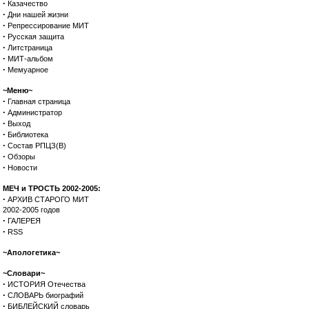
·
Казачество
·
Дни нашей жизни
·
Репрессирование МИТ
·
Русская защита
·
Литстраница
·
МИТ-альбом
·
Мемуарное
~Меню~
·
Главная страница
·
Администратор
·
Выход
·
Библиотека
·
Состав РПЦЗ(В)
·
Обзоры
·
Новости
МЕЧ и ТРОСТЬ 2002-2005:
·
АРХИВ СТАРОГО МИТ
2002-2005 годов
·
ГАЛЕРЕЯ
·
RSS
~Апологетика~
~Словари~
·
ИСТОРИЯ Отечества
·
СЛОВАРЬ биографий
·
БИБЛЕЙСКИЙ словарь