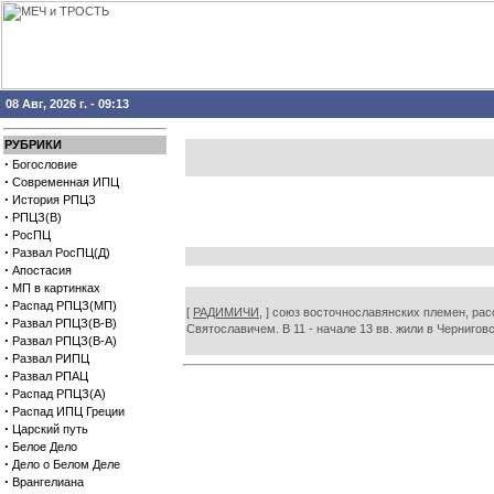
08 Авг, 2026 г. - 09:13
РУБРИКИ
·
Богословие
·
Современная ИПЦ
·
История РПЦЗ
·
РПЦЗ(В)
·
РосПЦ
·
Развал РосПЦ(Д)
·
Апостасия
·
МП в картинках
·
Распад РПЦЗ(МП)
[
РАДИМИЧИ,
] союз восточнославянских племен, рас
·
Развал РПЦЗ(В-В)
Святославичем. В 11 - начале 13 вв. жили в Черниго
·
Развал РПЦЗ(В-А)
·
Развал РИПЦ
·
Развал РПАЦ
·
Распад РПЦЗ(А)
·
Распад ИПЦ Греции
·
Царский путь
·
Белое Дело
·
Дело о Белом Деле
·
Врангелиана