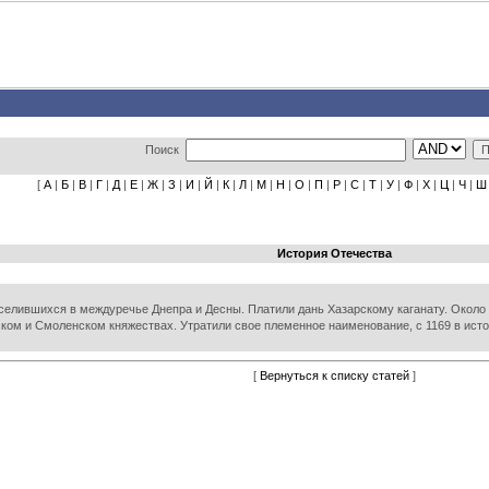
Поиск
[
А
|
Б
|
В
|
Г
|
Д
|
Е
|
Ж
|
З
|
И
|
Й
|
К
|
Л
|
М
|
Н
|
О
|
П
|
Р
|
С
|
Т
|
У
|
Ф
|
Х
|
Ц
|
Ч
|
Ш
История Отечества
селившихся в междуречье Днепра и Десны. Платили дань Хазарскому каганату. Около
вском и Смоленском княжествах. Утратили свое племенное наименование, с 1169 в ист
[
Вернуться к списку статей
]