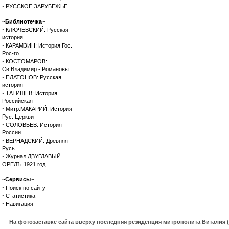
·
РУССКОЕ ЗАРУБЕЖЬЕ
~Библиотечка~
·
КЛЮЧЕВСКИЙ: Русская
история
·
КАРАМЗИН: История Гос.
Рос-го
·
КОСТОМАРОВ:
Св.Владимир - Романовы
·
ПЛАТОНОВ: Русская
история
·
ТАТИЩЕВ: История
Российская
·
Митр.МАКАРИЙ: История
Рус. Церкви
·
СОЛОВЬЕВ: История
России
·
ВЕРНАДСКИЙ: Древняя
Русь
·
Журнал ДВУГЛАВЫЙ
ОРЕЛЪ 1921 год
~Сервисы~
·
Поиск по сайту
·
Статистика
·
Навигация
На фотозаставке сайта вверху последняя резиденция митрополита Виталия 