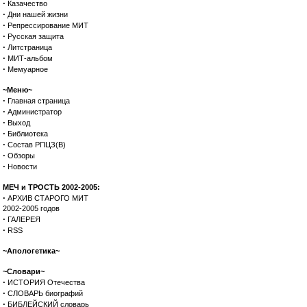
·
Казачество
·
Дни нашей жизни
·
Репрессирование МИТ
·
Русская защита
·
Литстраница
·
МИТ-альбом
·
Мемуарное
~Меню~
·
Главная страница
·
Администратор
·
Выход
·
Библиотека
·
Состав РПЦЗ(В)
·
Обзоры
·
Новости
МЕЧ и ТРОСТЬ 2002-2005:
·
АРХИВ СТАРОГО МИТ
2002-2005 годов
·
ГАЛЕРЕЯ
·
RSS
~Апологетика~
~Словари~
·
ИСТОРИЯ Отечества
·
СЛОВАРЬ биографий
·
БИБЛЕЙСКИЙ словарь