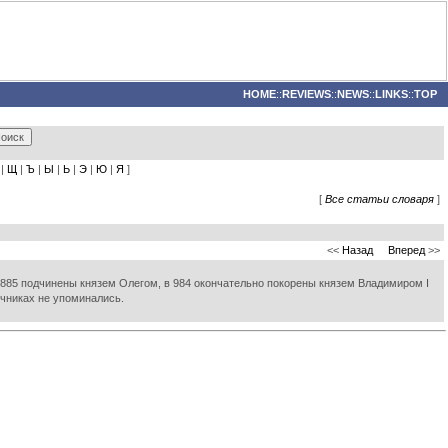
HOME
::
REVIEWS
::
NEWS
::
LINKS
::
TOP
|
Щ
|
Ъ
|
Ы
|
Ь
|
Э
|
Ю
|
Я
]
[
Все статьи словаря
]
<<
Назад
Вперед
>>
 885 подчинены князем Олегом, в 984 окончательно покорены князем Владимиром I
очниках не упоминались.