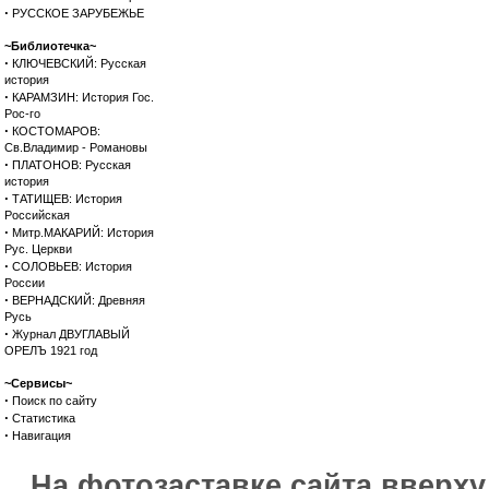
·
РУССКОЕ ЗАРУБЕЖЬЕ
~Библиотечка~
·
КЛЮЧЕВСКИЙ: Русская
история
·
КАРАМЗИН: История Гос.
Рос-го
·
КОСТОМАРОВ:
Св.Владимир - Романовы
·
ПЛАТОНОВ: Русская
история
·
ТАТИЩЕВ: История
Российская
·
Митр.МАКАРИЙ: История
Рус. Церкви
·
СОЛОВЬЕВ: История
России
·
ВЕРНАДСКИЙ: Древняя
Русь
·
Журнал ДВУГЛАВЫЙ
ОРЕЛЪ 1921 год
~Сервисы~
·
Поиск по сайту
·
Статистика
·
Навигация
На фотозаставке сайта вверх