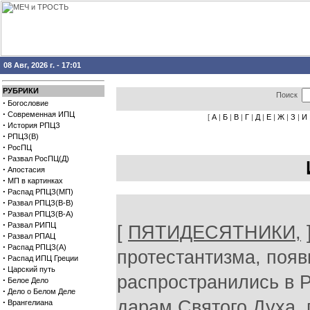
08 Авг, 2026 г. - 17:01
РУБРИКИ
Поиск
·
Богословие
·
Современная ИПЦ
[
А
|
Б
|
В
|
Г
|
Д
|
Е
|
Ж
|
З
|
И
·
История РПЦЗ
·
РПЦЗ(В)
·
РосПЦ
·
Развал РосПЦ(Д)
·
Апостасия
·
МП в картинках
·
Распад РПЦЗ(МП)
·
Развал РПЦЗ(В-В)
·
Развал РПЦЗ(В-А)
·
Развал РИПЦ
[
ПЯТИДЕСЯТНИКИ,
·
Развал РПАЦ
·
Распад РПЦЗ(А)
протестантизма, появ
·
Распад ИПЦ Греции
·
Царский путь
распространились в Р
·
Белое Дело
·
Дело о Белом Деле
·
дарам Святого Духа, 
Врангелиана