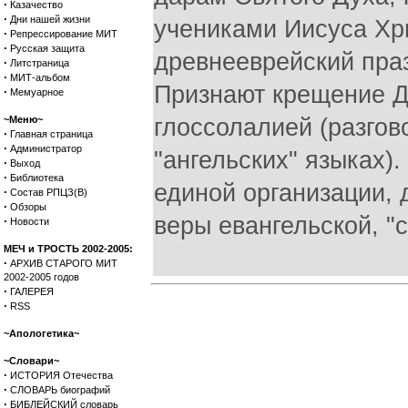
·
Казачество
·
Дни нашей жизни
учениками Иисуса Хр
·
Репрессирование МИТ
·
Русская защита
древнееврейский праз
·
Литстраница
·
МИТ-альбом
Признают крещение Д
·
Мемуарное
~Меню~
глоссолалией (разгов
·
Главная страница
·
Администратор
"ангельских" языках)
·
Выход
·
Библиотека
единой организации, 
·
Состав РПЦЗ(В)
·
Обзоры
веры евангельской, "
·
Новости
МЕЧ и ТРОСТЬ 2002-2005:
·
АРХИВ СТАРОГО МИТ
2002-2005 годов
·
ГАЛЕРЕЯ
·
RSS
~Апологетика~
~Словари~
·
ИСТОРИЯ Отечества
·
СЛОВАРЬ биографий
·
БИБЛЕЙСКИЙ словарь