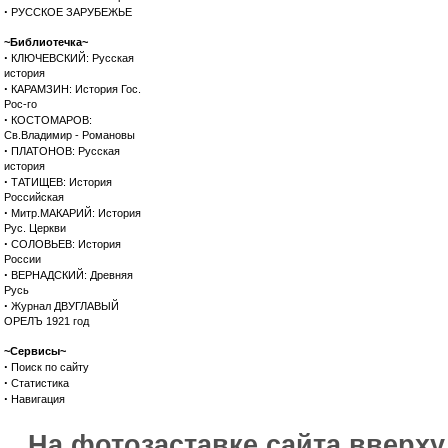
·
РУССКОЕ ЗАРУБЕЖЬЕ
~Библиотечка~
·
КЛЮЧЕВСКИЙ: Русская
история
·
КАРАМЗИН: История Гос.
Рос-го
·
КОСТОМАРОВ:
Св.Владимир - Романовы
·
ПЛАТОНОВ: Русская
история
·
ТАТИЩЕВ: История
Российская
·
Митр.МАКАРИЙ: История
Рус. Церкви
·
СОЛОВЬЕВ: История
России
·
ВЕРНАДСКИЙ: Древняя
Русь
·
Журнал ДВУГЛАВЫЙ
ОРЕЛЪ 1921 год
~Сервисы~
·
Поиск по сайту
·
Статистика
·
Навигация
На фотозаставке сайта вверх