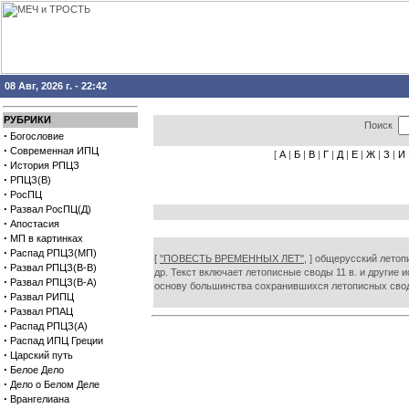
08 Авг, 2026 г. - 22:42
РУБРИКИ
Поиск
·
Богословие
·
Современная ИПЦ
[
А
|
Б
|
В
|
Г
|
Д
|
Е
|
Ж
|
З
|
И
·
История РПЦЗ
·
РПЦЗ(В)
·
РосПЦ
·
Развал РосПЦ(Д)
·
Апостасия
·
МП в картинках
·
Распад РПЦЗ(МП)
[
"ПОВЕСТЬ ВРЕМЕННЫХ ЛЕТ",
] общерусский летопи
·
Развал РПЦЗ(В-В)
др. Текст включает летописные своды 11 в. и другие 
·
Развал РПЦЗ(В-А)
основу большинства сохранившихся летописных сво
·
Развал РИПЦ
·
Развал РПАЦ
·
Распад РПЦЗ(А)
·
Распад ИПЦ Греции
·
Царский путь
·
Белое Дело
·
Дело о Белом Деле
·
Врангелиана