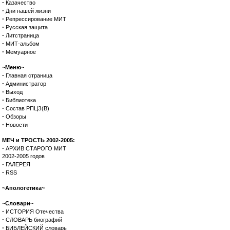
·
Казачество
·
Дни нашей жизни
·
Репрессирование МИТ
·
Русская защита
·
Литстраница
·
МИТ-альбом
·
Мемуарное
~Меню~
·
Главная страница
·
Администратор
·
Выход
·
Библиотека
·
Состав РПЦЗ(В)
·
Обзоры
·
Новости
МЕЧ и ТРОСТЬ 2002-2005:
·
АРХИВ СТАРОГО МИТ
2002-2005 годов
·
ГАЛЕРЕЯ
·
RSS
~Апологетика~
~Словари~
·
ИСТОРИЯ Отечества
·
СЛОВАРЬ биографий
·
БИБЛЕЙСКИЙ словарь