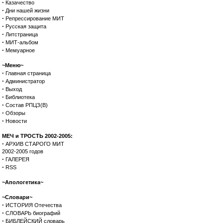
·
Казачество
·
Дни нашей жизни
·
Репрессирование МИТ
·
Русская защита
·
Литстраница
·
МИТ-альбом
·
Мемуарное
~Меню~
·
Главная страница
·
Администратор
·
Выход
·
Библиотека
·
Состав РПЦЗ(В)
·
Обзоры
·
Новости
МЕЧ и ТРОСТЬ 2002-2005:
·
АРХИВ СТАРОГО МИТ
2002-2005 годов
·
ГАЛЕРЕЯ
·
RSS
~Апологетика~
~Словари~
·
ИСТОРИЯ Отечества
·
СЛОВАРЬ биографий
·
БИБЛЕЙСКИЙ словарь