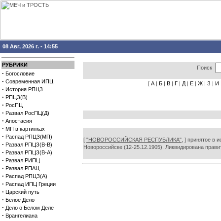
08 Авг, 2026 г. - 14:55
РУБРИКИ
Поиск
·
Богословие
·
Современная ИПЦ
[
А
|
Б
|
В
|
Г
|
Д
|
Е
|
Ж
|
З
|
И
·
История РПЦЗ
·
РПЦЗ(В)
·
РосПЦ
·
Развал РосПЦ(Д)
·
Апостасия
·
МП в картинках
·
Распад РПЦЗ(МП)
[
"НОВОРОССИЙСКАЯ РЕСПУБЛИКА",
] принятое в 
·
Развал РПЦЗ(В-В)
Новороссийске (12-25.12.1905). Ликвидирована прав
·
Развал РПЦЗ(В-А)
·
Развал РИПЦ
·
Развал РПАЦ
·
Распад РПЦЗ(А)
·
Распад ИПЦ Греции
·
Царский путь
·
Белое Дело
·
Дело о Белом Деле
·
Врангелиана