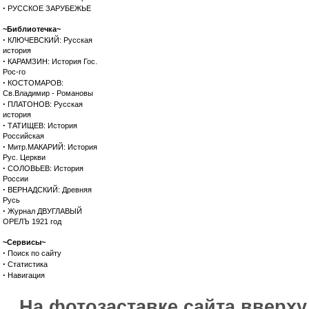
·
РУССКОЕ ЗАРУБЕЖЬЕ
~Библиотечка~
·
КЛЮЧЕВСКИЙ: Русская
история
·
КАРАМЗИН: История Гос.
Рос-го
·
КОСТОМАРОВ:
Св.Владимир - Романовы
·
ПЛАТОНОВ: Русская
история
·
ТАТИЩЕВ: История
Российская
·
Митр.МАКАРИЙ: История
Рус. Церкви
·
СОЛОВЬЕВ: История
России
·
ВЕРНАДСКИЙ: Древняя
Русь
·
Журнал ДВУГЛАВЫЙ
ОРЕЛЪ 1921 год
~Сервисы~
·
Поиск по сайту
·
Статистика
·
Навигация
На фотозаставке сайта вверх