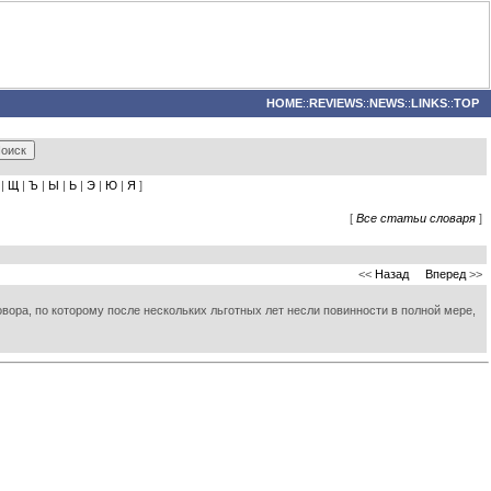
HOME
::
REVIEWS
::
NEWS
::
LINKS
::
TOP
|
Щ
|
Ъ
|
Ы
|
Ь
|
Э
|
Ю
|
Я
]
[
Все статьи словаря
]
<<
Назад
Вперед
>>
овора, по которому после нескольких льготных лет несли повинности в полной мере,