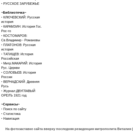
·
РУССКОЕ ЗАРУБЕЖЬЕ
~Библиотечка~
·
КЛЮЧЕВСКИЙ: Русская
история
·
КАРАМЗИН: История Гос.
Рос-го
·
КОСТОМАРОВ:
Св.Владимир - Романовы
·
ПЛАТОНОВ: Русская
история
·
ТАТИЩЕВ: История
Российская
·
Митр.МАКАРИЙ: История
Рус. Церкви
·
СОЛОВЬЕВ: История
России
·
ВЕРНАДСКИЙ: Древняя
Русь
·
Журнал ДВУГЛАВЫЙ
ОРЕЛЪ 1921 год
~Сервисы~
·
Поиск по сайту
·
Статистика
·
Навигация
На фотозаставке сайта вверху последняя резиденция митрополита Виталия 