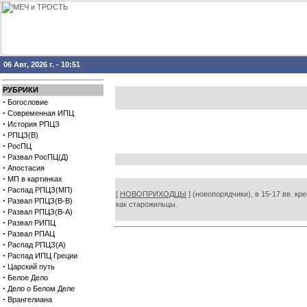
06 Авг, 2026 г. - 10:51
РУБРИКИ
·
Богословие
·
Современная ИПЦ
·
История РПЦЗ
·
РПЦЗ(В)
·
РосПЦ
·
Развал РосПЦ(Д)
·
Апостасия
·
МП в картинках
·
Распад РПЦЗ(МП)
[
НОВОПРИХОДЦЫ
] (новопорядчики), в 15-17 вв. к
·
Развал РПЦЗ(В-В)
как старожильцы.
·
Развал РПЦЗ(В-А)
·
Развал РИПЦ
·
Развал РПАЦ
·
Распад РПЦЗ(А)
·
Распад ИПЦ Греции
·
Царский путь
·
Белое Дело
·
Дело о Белом Деле
·
Врангелиана