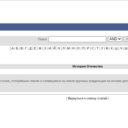
Поиск
[
А
|
Б
|
В
|
Г
|
Д
|
Е
|
Ж
|
З
|
И
|
Й
|
К
|
Л
|
М
|
Н
|
О
|
П
|
Р
|
С
|
Т
|
У
|
Ф
|
Х
|
Ц
|
Ч
|
Ш
История Отечества
рестьяне, потерявшие землю и селившиеся на земле крупных владельцев на основе дог
[
Вернуться к списку статей
]