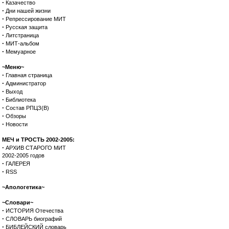
·
Казачество
·
Дни нашей жизни
·
Репрессирование МИТ
·
Русская защита
·
Литстраница
·
МИТ-альбом
·
Мемуарное
~Меню~
·
Главная страница
·
Администратор
·
Выход
·
Библиотека
·
Состав РПЦЗ(В)
·
Обзоры
·
Новости
МЕЧ и ТРОСТЬ 2002-2005:
·
АРХИВ СТАРОГО МИТ
2002-2005 годов
·
ГАЛЕРЕЯ
·
RSS
~Апологетика~
~Словари~
·
ИСТОРИЯ Отечества
·
СЛОВАРЬ биографий
·
БИБЛЕЙСКИЙ словарь