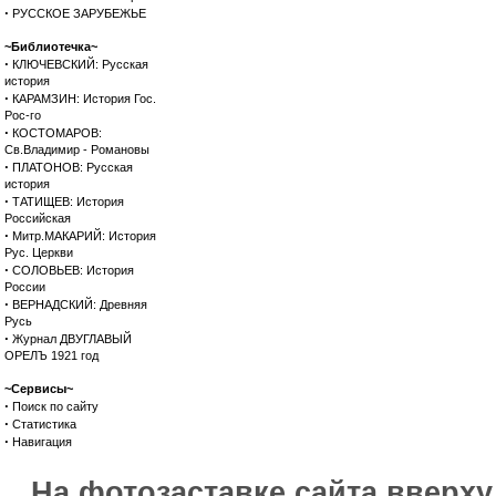
·
РУССКОЕ ЗАРУБЕЖЬЕ
~Библиотечка~
·
КЛЮЧЕВСКИЙ: Русская
история
·
КАРАМЗИН: История Гос.
Рос-го
·
КОСТОМАРОВ:
Св.Владимир - Романовы
·
ПЛАТОНОВ: Русская
история
·
ТАТИЩЕВ: История
Российская
·
Митр.МАКАРИЙ: История
Рус. Церкви
·
СОЛОВЬЕВ: История
России
·
ВЕРНАДСКИЙ: Древняя
Русь
·
Журнал ДВУГЛАВЫЙ
ОРЕЛЪ 1921 год
~Сервисы~
·
Поиск по сайту
·
Статистика
·
Навигация
На фотозаставке сайта вверх