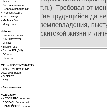
·
Казачество
·
Дни нашей жизни
т.п.). Требовал от мо
·
Репрессирование МИТ
·
Русская защита
"не трудящийся да не
·
Литстраница
·
МИТ-альбом
землевладения, выст
·
Мемуарное
~Меню~
скитской жизни и лич
·
Главная страница
·
Администратор
·
Выход
·
Библиотека
·
Состав РПЦЗ(В)
·
Обзоры
·
Новости
МЕЧ и ТРОСТЬ 2002-2005:
·
АРХИВ СТАРОГО МИТ
2002-2005 годов
·
ГАЛЕРЕЯ
·
RSS
~Апологетика~
~Словари~
·
ИСТОРИЯ Отечества
·
СЛОВАРЬ биографий
·
БИБЛЕЙСКИЙ словарь