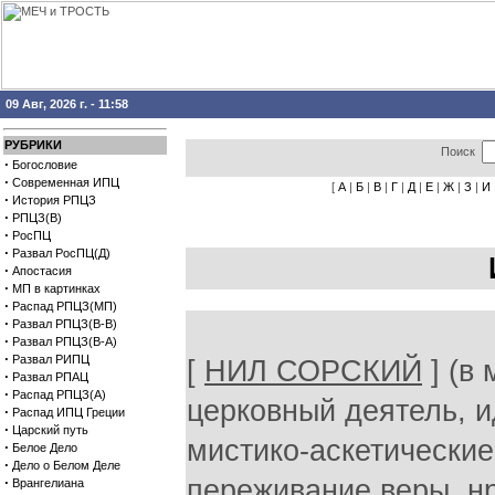
09 Авг, 2026 г. - 11:58
РУБРИКИ
Поиск
·
Богословие
·
Современная ИПЦ
[
А
|
Б
|
В
|
Г
|
Д
|
Е
|
Ж
|
З
|
И
·
История РПЦЗ
·
РПЦЗ(В)
·
РосПЦ
·
Развал РосПЦ(Д)
·
Апостасия
·
МП в картинках
·
Распад РПЦЗ(МП)
·
Развал РПЦЗ(В-В)
·
Развал РПЦЗ(В-А)
·
Развал РИПЦ
[
НИЛ СОРСКИЙ
] (в 
·
Развал РПАЦ
·
Распад РПЦЗ(А)
церковный деятель, и
·
Распад ИПЦ Греции
·
Царский путь
мистико-аскетические
·
Белое Дело
·
Дело о Белом Деле
·
переживание веры, н
Врангелиана