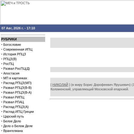
07 Авг, 2026 г. - 17:10
РУБРИКИ
·
Богословие
·
Современная ИПЦ
·
История РПЦЗ
·
РПЦЗ(В)
·
РосПЦ
·
Развал РосПЦ(Д)
·
Апостасия
·
МП в картинках
·
Распад РПЦЗ(МП)
[
НИКОЛАЙ
] (в миру Борис Дорофеевич Ярушевич) (1
·
Развал РПЦЗ(В-В)
Коломенский, управляющий Московской епархией.
·
Развал РПЦЗ(В-А)
·
Развал РИПЦ
·
Развал РПАЦ
·
Распад РПЦЗ(А)
·
Распад ИПЦ Греции
·
Царский путь
·
Белое Дело
·
Дело о Белом Деле
·
Врангелиана