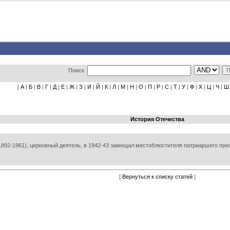
Поиск
[
А
|
Б
|
В
|
Г
|
Д
|
Е
|
Ж
|
З
|
И
|
Й
|
К
|
Л
|
М
|
Н
|
О
|
П
|
Р
|
С
|
Т
|
У
|
Ф
|
Х
|
Ц
|
Ч
|
Ш
История Отечества
892-1961), церковный деятель, в 1942-43 замещал местоблюстителя патриаршего прес
[
Вернуться к списку статей
]