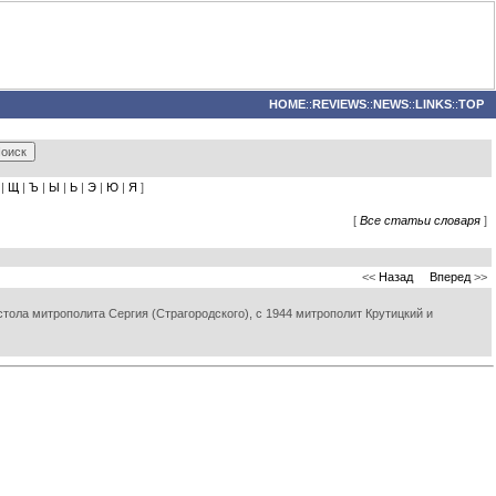
HOME
::
REVIEWS
::
NEWS
::
LINKS
::
TOP
|
Щ
|
Ъ
|
Ы
|
Ь
|
Э
|
Ю
|
Я
]
[
Все статьи словаря
]
<<
Назад
Вперед
>>
тола митрополита Сергия (Страгородского), с 1944 митрополит Крутицкий и