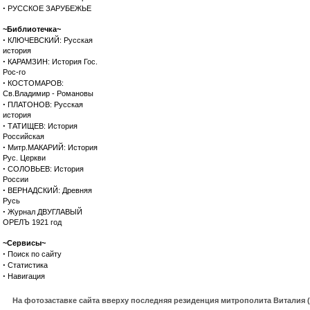
·
РУССКОЕ ЗАРУБЕЖЬЕ
~Библиотечка~
·
КЛЮЧЕВСКИЙ: Русская
история
·
КАРАМЗИН: История Гос.
Рос-го
·
КОСТОМАРОВ:
Св.Владимир - Романовы
·
ПЛАТОНОВ: Русская
история
·
ТАТИЩЕВ: История
Российская
·
Митр.МАКАРИЙ: История
Рус. Церкви
·
СОЛОВЬЕВ: История
России
·
ВЕРНАДСКИЙ: Древняя
Русь
·
Журнал ДВУГЛАВЫЙ
ОРЕЛЪ 1921 год
~Сервисы~
·
Поиск по сайту
·
Статистика
·
Навигация
На фотозаставке сайта вверху последняя резиденция митрополита Виталия 