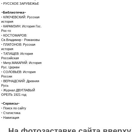
·
РУССКОЕ ЗАРУБЕЖЬЕ
~Библиотечка~
·
КЛЮЧЕВСКИЙ: Русская
история
·
КАРАМЗИН: История Гос.
Рос-го
·
КОСТОМАРОВ:
Св.Владимир - Романовы
·
ПЛАТОНОВ: Русская
история
·
ТАТИЩЕВ: История
Российская
·
Митр.МАКАРИЙ: История
Рус. Церкви
·
СОЛОВЬЕВ: История
России
·
ВЕРНАДСКИЙ: Древняя
Русь
·
Журнал ДВУГЛАВЫЙ
ОРЕЛЪ 1921 год
~Сервисы~
·
Поиск по сайту
·
Статистика
·
Навигация
На фотозаставке сайта вверх