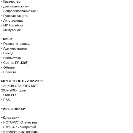
·
Казачество
·
Дни нашей жизни
·
Репрессирование МИТ
·
Русская защита
·
Литстраница
·
МИТ-альбом
·
Мемуарное
~Меню~
·
Главная страница
·
Администратор
·
Выход
·
Библиотека
·
Состав РПЦЗ(В)
·
Обзоры
·
Новости
МЕЧ и ТРОСТЬ 2002-2005:
·
АРХИВ СТАРОГО МИТ
2002-2005 годов
·
ГАЛЕРЕЯ
·
RSS
~Апологетика~
~Словари~
·
ИСТОРИЯ Отечества
·
СЛОВАРЬ биографий
·
БИБЛЕЙСКИЙ словарь