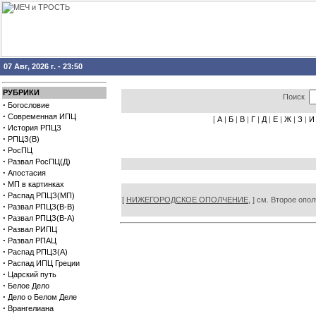
07 Авг, 2026 г. - 23:50
РУБРИКИ
Поиск
·
Богословие
·
Современная ИПЦ
[
А
|
Б
|
В
|
Г
|
Д
|
Е
|
Ж
|
З
|
И
·
История РПЦЗ
·
РПЦЗ(В)
·
РосПЦ
·
Развал РосПЦ(Д)
·
Апостасия
·
МП в картинках
·
Распад РПЦЗ(МП)
[
НИЖЕГОРОДСКОЕ ОПОЛЧЕНИЕ,
] см. Второе опол
·
Развал РПЦЗ(В-В)
·
Развал РПЦЗ(В-А)
·
Развал РИПЦ
·
Развал РПАЦ
·
Распад РПЦЗ(А)
·
Распад ИПЦ Греции
·
Царский путь
·
Белое Дело
·
Дело о Белом Деле
·
Врангелиана